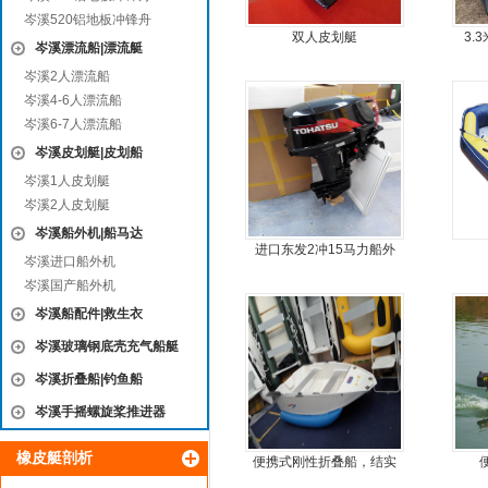
岑溪520铝地板冲锋舟
双人皮划艇
3.
岑溪漂流船|漂流艇
岑溪2人漂流船
岑溪4-6人漂流船
岑溪6-7人漂流船
岑溪皮划艇|皮划船
岑溪1人皮划艇
岑溪2人皮划艇
岑溪船外机|船马达
进口东发2冲15马力船外
岑溪进口船外机
机船尾机舷外机
岑溪国产船外机
岑溪船配件|救生衣
岑溪玻璃钢底壳充气船艇
岑溪折叠船|钓鱼船
岑溪手摇螺旋桨推进器
橡皮艇剖析
便携式刚性折叠船，结实