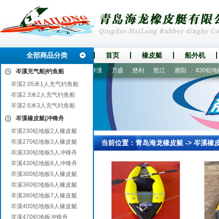
全部商品分类
首页
橡皮艇
船外机
源城
柏乡
兖州
新乐
梓潼
万盛
慈利
怒江
惠阳
430铝地板
岑溪充气船|钓鱼船
岑溪2.05米1人充气钓鱼船
岑溪2.3米2人充气钓鱼船
岑溪2.6米3人充气钓鱼船
岑溪橡皮艇|冲锋舟
岑溪230铝地板2人橡皮艇
岑溪270铝地板3人橡皮艇
当前位置：
青岛海龙橡皮艇
->
岑溪橡
岑溪330铝地板5人冲锋舟
岑溪430铝地板8人冲锋舟
岑溪300铝地板5人橡皮艇
岑溪360铝地板6人橡皮艇
岑溪380铝地板7人橡皮艇
岑溪400铝地板8人橡皮艇
岑溪470铝地板冲锋舟