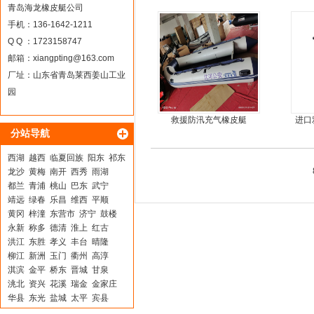
耐扎，方便折叠
青岛海龙橡皮艇公司
手机：136-1642-1211
Q Q ：1723158747
邮箱：
xiangpting@163.com
厂址：山东省青岛莱西姜山工业
园
救援防汛充气橡皮艇
进口
分站导航
西湖
越西
临夏回族
阳东
祁东
龙沙
黄梅
南开
西秀
雨湖
都兰
青浦
桃山
巴东
武宁
靖远
绿春
乐昌
维西
平顺
黄冈
梓潼
东营市
济宁
鼓楼
永新
称多
德清
淮上
红古
洪江
东胜
孝义
丰台
晴隆
柳江
新洲
玉门
衢州
高淳
淇滨
金平
桥东
晋城
甘泉
洮北
资兴
花溪
瑞金
金家庄
华县
东光
盐城
太平
宾县
临洮
祁门
宁乡
大丰
大余