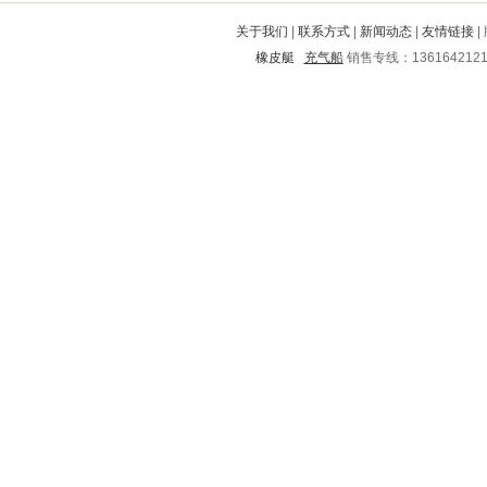
嘉荫
息县
吴中
墨江
临汾
关于我们
|
联系方式
|
新闻动态
|
友情链接
|
阳新
府谷
颍上
高唐
甘南
橡皮艇
充气船
销售专线：136164212
巨野
招远
纳雍
道县
汾阳
临泽
常德
启东
陇川
和平
象州
广阳
汪清
沭阳
湘潭
元谋
宜州
邓州
连山自治县
宁县
西林
崇义
姚安
霍州
长洲
太白
集贤
延吉
卧龙
涪陵
灵寿
泸县
仪陇
钟山
琼海
泸水
鸠江
长春
阳泉
宝山
李沧
沧州
邵阳
寻乌
龙马潭
朔城
西沙群岛
大安
凉州
亭湖
恩平
昌乐
麟游
闵行
郏县
西青
昌黎
东兰
宾阳
德阳
鹤壁
武胜
西山
兰州
平度
兴业
牧野
潘集
禄丰
靖西
成武
乌伊岭
纳溪
安县
德安
美姑
老河口
肥东
朝阳
清流
永年
武城
银海
淮滨
潍城
循化
西塞山
婺城
福州
眉县
合作
合江
仙游
清河
延安
建德
江南
凤冈