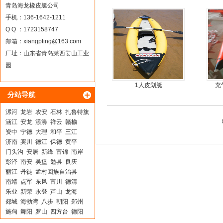
moter)船外机
青岛海龙橡皮艇公司
手机：136-1642-1211
Q Q ：1723158747
邮箱：
xiangpting@163.com
厂址：山东省青岛莱西姜山工业
园
1人皮划艇
充
分站导航
漯河
龙岩
农安
石林
扎鲁特旗
涵江
安龙
漾濞
祥云
赣榆
资中
宁德
大理
和平
三江
济南
宾川
德江
保德
黄平
门头沟
安居
新绛
富锦
南岸
彭泽
南安
吴堡
勉县
良庆
丽江
丹徒
孟村回族自治县
南靖
点军
东风
富川
德清
乐业
新荣
永登
芦山
龙海
郯城
海勃湾
八步
朝阳
郑州
施甸
舞阳
罗山
四方台
德阳
沙市
剑阁
拜泉
陆良
大悟