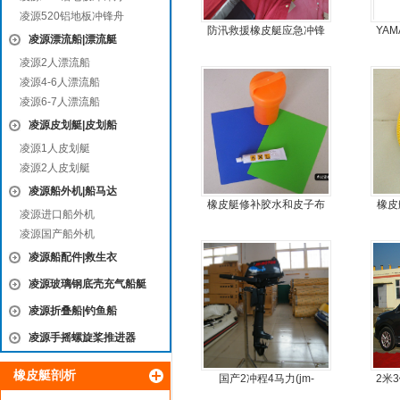
凌源520铝地板冲锋舟
防汛救援橡皮艇应急冲锋
YAM
凌源漂流船|漂流艇
舟厂家定做
凌源2人漂流船
凌源4-6人漂流船
凌源6-7人漂流船
凌源皮划艇|皮划船
凌源1人皮划艇
凌源2人皮划艇
凌源船外机|船马达
橡皮艇修补胶水和皮子布
橡皮
凌源进口船外机
料
凌源国产船外机
凌源船配件|救生衣
凌源玻璃钢底壳充气船艇
凌源折叠船|钓鱼船
凌源手摇螺旋桨推进器
橡皮艇剖析
国产2冲程4马力(jm-
2米