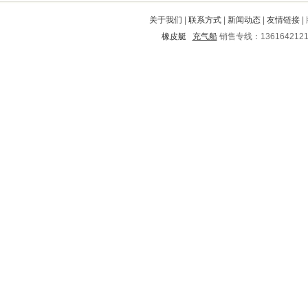
嘉兴
遂川
平阴
余姚
马边
关于我们
|
联系方式
|
新闻动态
|
友情链接
|
津南
弥渡
青神
相山
金平
橡皮艇
充气船
销售专线：136164212
盘锦
鄂托克前旗
奈曼旗
陇南
秀峰
大厂回族自治县
天峨
十堰
冷水江
青阳
繁峙
沭阳
乌拉特前旗
德兴
平武
江岸
涪陵
都安
东港
漳县
德安
东营
奉化
洋县
大新
泗洪
内江
秦城
闽清
安达
海珠
漳州
海东
遂溪
游仙
天柱
枣阳
樟树
图们
怀化
崇阳
湟中
库伦旗
徐闻
连州
利辛
礼县
德令哈
依安
济源
红原
安远
铁岭
阜新
南郊
茶陵
鼎城
邹平
凯里
滨州
嘉鱼
鲁甸
鹿邑
武邑
绥化
屏山
仪征
于都
江川
丛台
麻章
云城
荷塘
红岗
康平
广水
繁昌
海兴
西青
来凤
阜阳
玉山
邯山
麻城
白水
连平
翁源
岭东
荆州市
卓资
辽阳
玛沁
南皮
武侯
雄县
三河