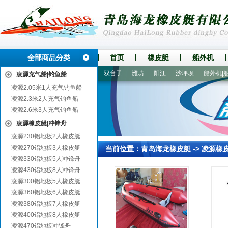
全部商品分类
首页
橡皮艇
船外机
曹县
海曙
蚌山
徐闻
双台子
潍坊
阳江
沙坪坝
船外机|船马
凌源充气船|钓鱼船
凌源2.05米1人充气钓鱼船
凌源2.3米2人充气钓鱼船
凌源2.6米3人充气钓鱼船
凌源橡皮艇|冲锋舟
凌源230铝地板2人橡皮艇
凌源270铝地板3人橡皮艇
当前位置：
青岛海龙橡皮艇
->
凌源橡
凌源330铝地板5人冲锋舟
凌源430铝地板8人冲锋舟
凌源300铝地板5人橡皮艇
凌源360铝地板6人橡皮艇
凌源380铝地板7人橡皮艇
凌源400铝地板8人橡皮艇
凌源470铝地板冲锋舟