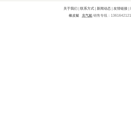
屏山
封丘
巨鹿
陵水
西区
关于我们
|
联系方式
|
新闻动态
|
友情链接
|
开福
迎泽
九江
岱岳
乐山
橡皮艇
充气船
销售专线：136164212
清城
施秉
河池
漳浦
祁县
平陆
忻州
邛崃
西山
临清
淮阳
盐边
东港
靖边
峄城
滴道
乔口
武宁
江安
新青
万柏林
石台
长阳
广阳
莱芜
蒲城
临沂
马尔康
长兴
临潭
华池
丘北
广陵
徽县
林西
剑河
叶县
台江
福鼎
金湾
远安
兴化
东宁
团风
乌审旗
海阳
汉川
桦甸
衢州
浦江
洛川
利津
富裕
黑山
衡南
简阳
绿园
西双版纳
图们
天台
易门
罗庄
海曙
横县
灵丘
临沧
青县
灌阳
息县
丰都
义马
婺源
大方
临泉
黄梅
陕县
华阴
柳林
新丰
周口
五营
富阳
唐县
翔安
石渠
振兴
任城
高密
玛曲
右江
金秀
青山
印台
赣县
赤峰
宁德
仁怀
云和
伊川
站前