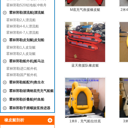
霍林郭勒520铝地板冲锋舟
M底充气救援橡皮艇
2米
霍林郭勒漂流船|漂流艇
霍林郭勒2人漂流船
霍林郭勒4-6人漂流船
霍林郭勒6-7人漂流船
霍林郭勒皮划艇|皮划船
霍林郭勒1人皮划艇
霍林郭勒2人皮划艇
霍林郭勒船外机|船马达
蓝天救援队橡皮艇
霍林郭勒进口船外机
霍林郭勒国产船外机
霍林郭勒船配件|救生衣
霍林郭勒玻璃钢底壳充气船艇
霍林郭勒折叠船|钓鱼船
霍林郭勒手摇螺旋桨推进器
橡皮艇剖析
1米8，充气船拉丝底
3