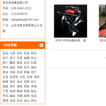
青岛海龙橡皮艇公司
手机：136-1642-1211
Q Q ：1723158747
邮箱：
xiangpting@163.com
厂址：山东省青岛莱西姜山工业
园
宗申2冲30hp船外机，船
防汛
分站导航
尾机，尾挂机，螺旋桨马
达推进器
定边
七星
邻水
织金
邢台
会宁
罗江
九里
旅顺
竹山
荆门
蠡县
陵县
定兴
红星
呼玛
镇安
平阳
东方
南长
西乡
汾阳
许昌
柯城
祁门
文县
瓦房店
沾化
马龙
花垣
铁锋
保定
涞水
武胜
松江
龙陵
琼中
铜鼓
周至
常德
宁晋
南涧
郸城
阳城
韶山
寻乌
岫岩
天峨
南和
安县
莲湖
岳池
永吉
连山
钟山
山阳
莱州
丹棱
翼城
高碑店