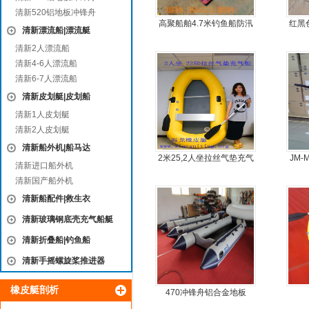
清新520铝地板冲锋舟
高聚船舶4.7米钓鱼船防汛
红黑
清新漂流船|漂流艇
冲锋舟发泡船塑料船8人动
清新2人漂流船
力艇
清新4-6人漂流船
清新6-7人漂流船
清新皮划艇|皮划船
清新1人皮划艇
清新2人皮划艇
清新船外机|船马达
2米25,2人坐拉丝气垫充气
JM
清新进口船外机
橡皮艇，钓鱼船
清新国产船外机
清新船配件|救生衣
清新玻璃钢底壳充气船艇
清新折叠船|钓鱼船
清新手摇螺旋桨推进器
橡皮艇剖析
470冲锋舟铝合金地板