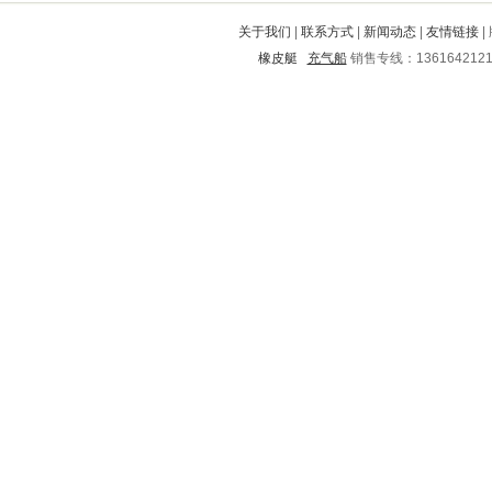
新泰
建阳
江城
牙克石
尚志
关于我们
|
联系方式
|
新闻动态
|
友情链接
|
蒙山
金塔
虎丘
仁寿
望城
橡皮艇
充气船
销售专线：136164212
弋阳
涿州
花溪
阳原
张北
凌源
信州
眉山
京山
乌马河
兴海
通道
玉州
余江
许昌
沙湾
平和
广昌
阳曲
姜堰
迪庆
新芜
泰山
来安
涿鹿
渝中
大竹
汤原
城关
红桥
二七区
敦煌
蕉城
茶陵
郴州
新城子
武宣
迭部
子洲
武昌
建始
师宗
抚远
江阴
如东
锡林郭勒盟
岚山
沙县
桐城
永胜
望谟
龙文
绥阳
西山
永福
资阳
鲁甸
芝罘
大连
贵定
大理
昌平
鲤城
嘉善
任丘
浮山
南郑
铜陵
府谷
汝城
宁波
安吉
济南
呼玛
沧浪
甘州
镇原
达州
北湖
松江
交城
广水
中方
禅城
徐水
振兴
太平
西秀
抚宁
丰泽
平山
嘉定
大安
商河
前进
惠来
盐山
和顺
武汉