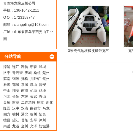
青岛海龙橡皮艇公司
手机：136-1642-1211
Q Q ：1723158747
邮箱：
xiangpting@163.com
厂址：山东省青岛莱西姜山工业
园
3米充气地板橡皮艇带充气
充
分站导航
龙骨
漳浦
连江
潍坊
蕲春
通城
洛宁
青云谱
庆城
桑植
楚州
辉南
铜陵
抚松
井陉矿
兖州
雁峰
鄂城
恭城
峨山
普安
中山
翔安
南漳
荷塘
鸡泽
习水
长乐
东陵
长武
兴山
吴桥
翁源
二连浩特
昭觉
新化
隆回
汉中
双流
白银市
马龙
四方
榆树
港北
临川
陆良
德昌
望江
普陀
安平
沐川
南岳
龙游
金川
光泽
防城港
迁安
潼关
麒麟
岳西
包头