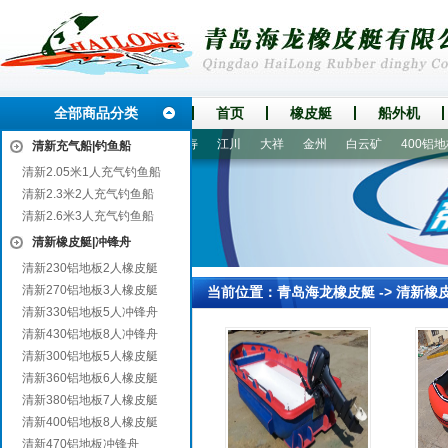
全部商品分类
首页
橡皮艇
船外机
台
牡丹
莱西
凤翔
长寿
江川
大祥
金州
白云矿
400铝地板
清新充气船|钓鱼船
清新2.05米1人充气钓鱼船
清新2.3米2人充气钓鱼船
清新2.6米3人充气钓鱼船
清新橡皮艇|冲锋舟
清新230铝地板2人橡皮艇
清新270铝地板3人橡皮艇
当前位置：
青岛海龙橡皮艇
->
清新橡
清新330铝地板5人冲锋舟
清新430铝地板8人冲锋舟
清新300铝地板5人橡皮艇
清新360铝地板6人橡皮艇
清新380铝地板7人橡皮艇
清新400铝地板8人橡皮艇
清新470铝地板冲锋舟