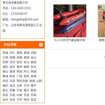
机艇动力艇
青岛海龙橡皮艇公司
手机：136-1642-1211
Q Q ：1723158747
邮箱：
xiangpting@163.com
厂址：山东省青岛莱西姜山工业
园
5人3.3米充气橡皮艇钓鱼
便携
分站导航
船
鱼船
管城
兴仁
黄南
襄城
武陟
江源
尧都
殷都
鹿城
金山
安西
沈河
莲花
名山
杨凌
城区
道外
赣州
柳林
安次
砀山
蓬溪
商洛
环江
禹城
黎城
阎良
广陵
富民
泉港
东安
乐至
鄂托克旗
朔城
山阳
城区
渝北
法库
天河
饶平
密山
宿豫
泸县
通川
新抚
容县
天祝
白银
甘孜
莒南
始兴
沧县
兰坪
海伦
安定
太子河
东方
桥东
迎泽
嘉鱼