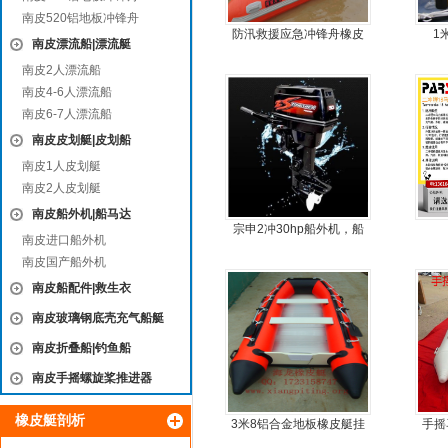
南皮520铝地板冲锋舟
防汛救援应急冲锋舟橡皮
1
南皮漂流船|漂流艇
艇厂家直销
南皮2人漂流船
南皮4-6人漂流船
南皮6-7人漂流船
南皮皮划艇|皮划船
南皮1人皮划艇
南皮2人皮划艇
南皮船外机|船马达
宗申2冲30hp船外机，船
南皮进口船外机
尾机，尾挂机，螺旋桨马
南皮国产船外机
达推进器
南皮船配件|救生衣
南皮玻璃钢底壳充气船艇
南皮折叠船|钓鱼船
南皮手摇螺旋桨推进器
橡皮艇剖析
3米8铝合金地板橡皮艇挂
手摇