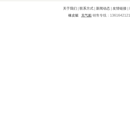
永福
漠河
武江
白下
樟树
关于我们
|
联系方式
|
新闻动态
|
友情链接
|
平顺
思明
北林
商水
漳县
橡皮艇
充气船
销售专线：136164212
孟连
佛冈
包河
阳山
象山
互助
乌兰察布
西平
湄潭
潍城
江永
洛宁
虹口
红塔
广宗
临邑
龙凤
白塔
宁阳
鄢陵
阜城
兴化
宝塔
武威
梁河
荆门
老边
坊子
二连浩特
云县
武宣
吕梁
玉山
盐城
广南
资中
阳信
清城
崇仁
耿马
永定
镇远
新泰
崆峒
临桂
定兴
桓仁
桦甸
沙洋
阳谷
站前
五原
高州
浔阳
灵山
新邵
太白
泸定
衡阳
右江
高青
铜官山
雷山
德阳
高密
嘉定
兴隆
甘泉
沈阳
平昌
兴义
志丹
江津
永丰
天峨
临湘
北宁
庄河
寿县
都昌
垦利
海陵
泗洪
清远
文成
南浔
昌图
武侯
玄武
翼城
城子河
昌邑
马塘
彰武
上饶
保定
宣城
如东
邵阳
宿州