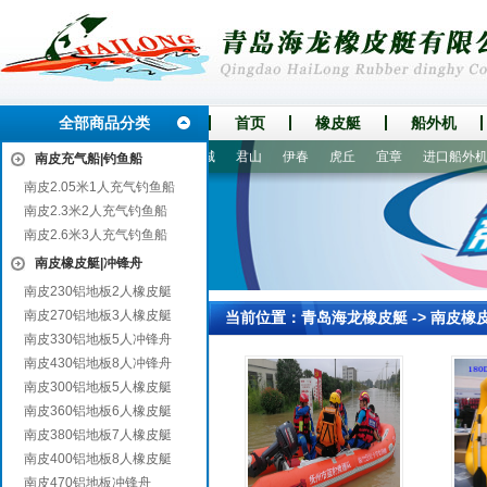
全部商品分类
首页
橡皮艇
船外机
平
尚志
建水
梅州
宛城
君山
伊春
虎丘
宜章
进口船外机
南皮充气船|钓鱼船
南皮2.05米1人充气钓鱼船
南皮2.3米2人充气钓鱼船
南皮2.6米3人充气钓鱼船
南皮橡皮艇|冲锋舟
南皮230铝地板2人橡皮艇
南皮270铝地板3人橡皮艇
当前位置：
青岛海龙橡皮艇
->
南皮橡
南皮330铝地板5人冲锋舟
南皮430铝地板8人冲锋舟
南皮300铝地板5人橡皮艇
南皮360铝地板6人橡皮艇
南皮380铝地板7人橡皮艇
南皮400铝地板8人橡皮艇
南皮470铝地板冲锋舟