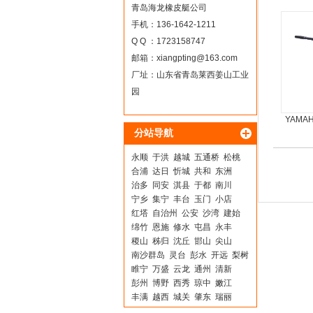
青岛海龙橡皮艇公司
手机：136-1642-1211
Q Q ：1723158747
邮箱：
xiangpting@163.com
厂址：山东省青岛莱西姜山工业
园
YAMA
分站导航
永顺
于洪
越城
五通桥
松桃
合浦
达日
忻城
共和
东洲
治多
同安
淇县
于都
南川
宁乡
集宁
丰台
玉门
小店
红塔
自治州
公安
沙湾
建始
绵竹
恩施
修水
屯昌
永丰
稷山
秭归
沈丘
邯山
尖山
南沙群岛
灵台
彭水
开远
梨树
睢宁
万盛
云龙
通州
清新
彭州
博野
西秀
琼中
嫩江
丰满
越西
城关
肇东
瑞丽
白城
蒲江
邱县
北林
新平