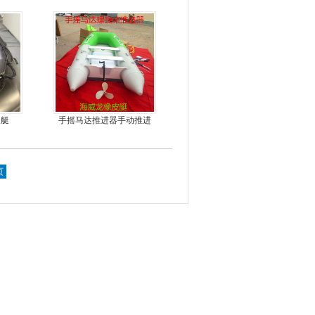
鱼冲锋艇
皮艇
手摇马达推进器手动推进
器
页