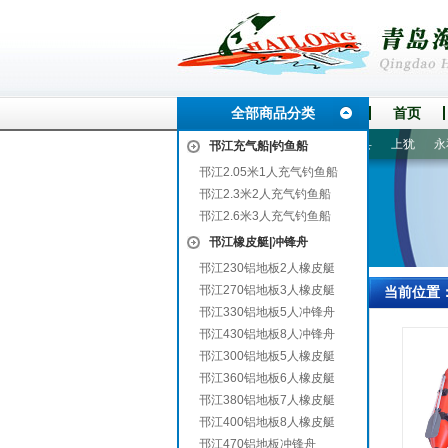
全部商品分类
首页
骅
寻乌
平阳
三门
磁县
紫阳
镇巴
望花
宁县
上犹
永和
邗江充气船|钓鱼船
邗江2.05米1人充气钓鱼船
邗江2.3米2人充气钓鱼船
邗江2.6米3人充气钓鱼船
邗江橡皮艇|冲锋舟
邗江230铝地板2人橡皮艇
邗江270铝地板3人橡皮艇
当前位置
邗江330铝地板5人冲锋舟
邗江430铝地板8人冲锋舟
邗江300铝地板5人橡皮艇
邗江360铝地板6人橡皮艇
邗江380铝地板7人橡皮艇
邗江400铝地板8人橡皮艇
邗江470铝地板冲锋舟