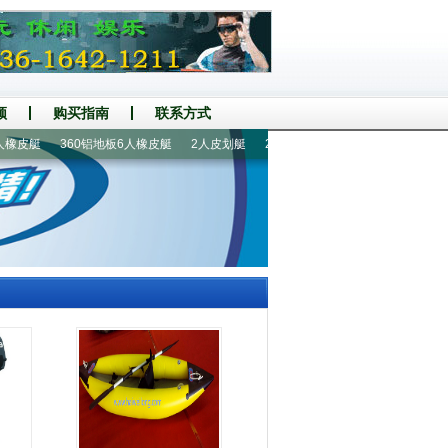
频
购买指南
联系方式
皮艇
360铝地板6人橡皮艇
2人皮划艇
2.3米2人充气钓鱼船
手摇螺旋桨推