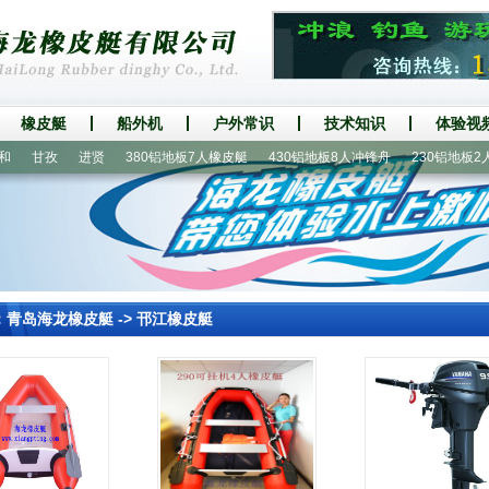
橡皮艇
船外机
户外常识
技术知识
体验视
甘孜
进贤
380铝地板7人橡皮艇
430铝地板8人冲锋舟
230铝地板2人橡
：
青岛海龙橡皮艇
->
邗江橡皮艇