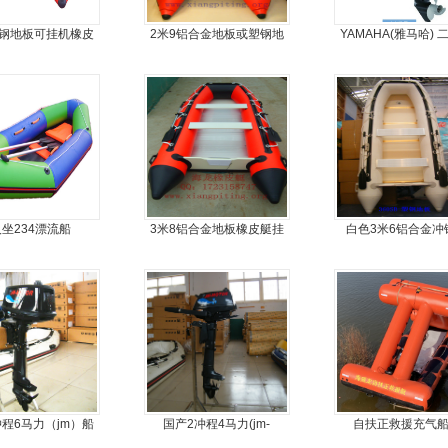
塑钢地板可挂机橡皮
2米9铝合金地板或塑钢地
YAMAHA(雅马哈) 
冲锋舟，坐2人
板4人可挂机橡皮艇，冲锋
9.9马力船外机
舟
人坐234漂流船
3米8铝合金地板橡皮艇挂
白色3米6铝合金冲
机艇动力艇
冲程6马力（jm）船
国产2冲程4马力(jm-
自扶正救援充气