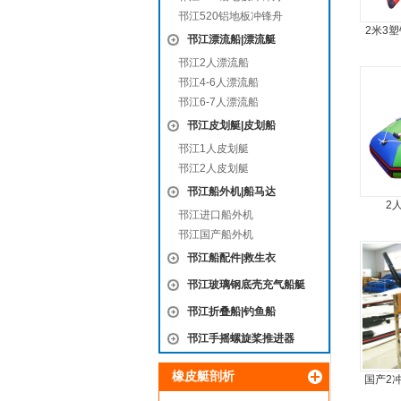
邗江520铝地板冲锋舟
2米3
邗江漂流船|漂流艇
艇，
邗江2人漂流船
邗江4-6人漂流船
邗江6-7人漂流船
邗江皮划艇|皮划船
邗江1人皮划艇
邗江2人皮划艇
邗江船外机|船马达
2
邗江进口船外机
邗江国产船外机
邗江船配件|救生衣
邗江玻璃钢底壳充气船艇
邗江折叠船|钓鱼船
邗江手摇螺旋桨推进器
橡皮艇剖析
国产2