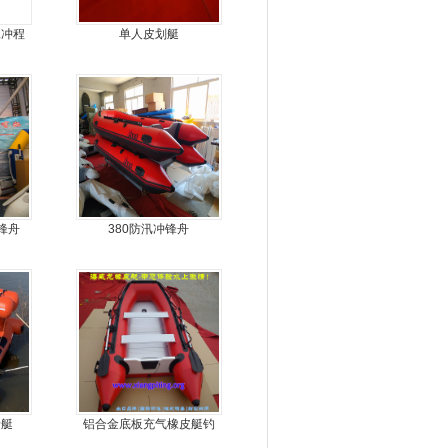
二冲程
单人皮划艇
锋舟
380防汛冲锋舟
船艇
铝合金底板充气橡皮艇钓