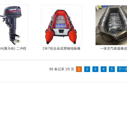
外机
moter)船外机
HA(雅马哈) 二冲程
2米7铝合金或塑钢地板橡
一体充气救援橡
30马力船外机
皮艇
88 条记录 1/5 页
1
2
3
4
5
下一