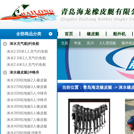
全部商品分类
首页
橡皮艇
船外机
汉台
宝塔
兴山
红旗
北辰
华龙
宾川
2人漂流船
船外机|船
涞水充气船|钓鱼船
涞水2.05米1人充气钓鱼船
涞水2.3米2人充气钓鱼船
涞水2.6米3人充气钓鱼船
涞水橡皮艇|冲锋舟
涞水230铝地板2人橡皮艇
涞水270铝地板3人橡皮艇
当前位置：
青岛海龙橡皮艇
->
涞水橡
涞水330铝地板5人冲锋舟
涞水430铝地板8人冲锋舟
涞水300铝地板5人橡皮艇
涞水360铝地板6人橡皮艇
涞水380铝地板7人橡皮艇
涞水400铝地板8人橡皮艇
涞水470铝地板冲锋舟