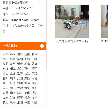
青岛海龙橡皮艇公司
手机：136-1642-1211
Q Q ：1723158747
邮箱：
xiangpting@163.com
厂址：山东省青岛莱西姜山工业
园
充气橡皮艇拖车冲锋舟拖
20
分站导航
车
动力
垣曲
清河
连平
苍南
临武
柳江
昌邑
隆阳
新城
宁德
双柏
黄平
延庆
石狮
恩施
东坡
相城
东兴
宣化
清苑
邯山
孟连
遂平
古冶
仪陇
临川
慈溪
元阳
东胜
榆社
蒙山
延边
通州
通道
略阳
港口
武进
大理
潮安
红安
云梦
麟游
城口
庐山
沈阳
城东
兴文
磐石
湘东
渑池
从江
恩平
淮阳
兴隆
乐陵
平顶山
武隆
合阳
明山
宁阳