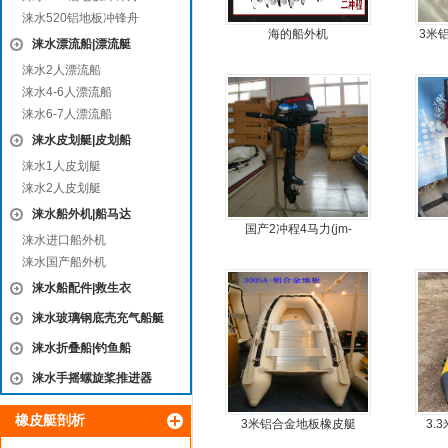
涞水520铝地板冲锋舟
海的船外机
3米
涞水漂流船|漂流艇
涞水2人漂流船
涞水4-6人漂流船
涞水6-7人漂流船
涞水皮划艇|皮划船
涞水1人皮划艇
涞水2人皮划艇
涞水船外机|船马达
国产2冲程4马力(jm-
涞水进口船外机
moter)船外机
涞水国产船外机
涞水船配件|救生衣
涞水玻璃钢底壳充气船艇
涞水折叠船|钓鱼船
涞水手摇螺旋桨推进器
橡皮艇剖析
3米铝合金地板橡皮艇
3.