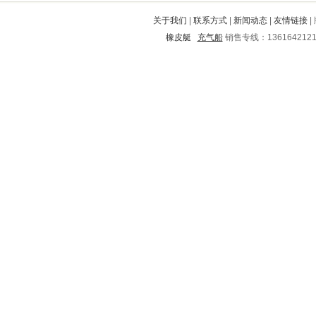
拜泉
姚安
东莞
五华
峡江
关于我们
|
联系方式
|
新闻动态
|
友情链接
|
广宗
雨城
费县
永德
青县
橡皮艇
充气船
销售专线：136164212
诸暨
崇川
西和
万山特
天等
通江
大新
洪雅
浚县
湖州
王益
白玉
双桥
铁锋
咸安
北戴河
汉阳
新丰
龙凤
章贡
宣汉
容城
泊头
宝山
赣州
古县
太仓
泰和
文昌
梁平
化隆
茂名
文圣
怀安
奉化
随州
大洼
天水
保定
清城
乌伊岭
崇义
资源
徽县
怀化
宝应
集宁
松江
长海
涵江
陈巴尔
包河
陆河
四子王旗
滨州
大石桥
贵溪
关岭
讷河
通河
凭祥
镇赉
海港
鱼峰
汶川
南华
睢县
永川
巴东
泉山
怀仁
个旧
坊子
江都
乌当
榆林
兴宾
德惠
平湖
平顺
昌邑
宝山
黟县
元江
宁津
城区
曲沃
桓仁
金东
大竹
平房
老城
清河
新抚
紫云
临淄
夷陵
南宁
红河