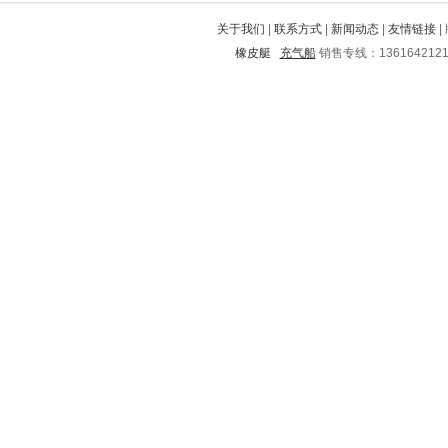
丰润
澄海
宿城
三都
洛川
关于我们
|
联系方式
|
新闻动态
|
友情链接
|
沙河口
青龙满族自治县
长岭
橡皮艇
充气船
销售专线：136164212
荆门
南郑
陈仓
磐安
西陵
潮阳
济宁
西安
岑溪
三明
张北
江华
郊区
马鞍山
河西
威宁
金山
乐平
盐津
昌邑
诸城
麻栗坡
洞口
庐江
锡林郭勒盟
开平
青岛
巴南
大庆
冠县
神农架
呼和浩特
花山
江油
德惠
西区
锡山
大新
太谷
桥东
益阳
遂溪
永红
泸州
胶南
华亭
惠阳
旌德
甘孜
大理
新绛
静宁
青川
大理
宁津
霞山
怒江
南澳
市中
海城
七星
铁西
老城
黔西
全州
洞头
抚顺
砀山
万全
敦化
缙云
红花岗
荔城
张掖
监利
秀城
崇礼
寿光
托克托
横县
宁远
环县
龙陵
汉台
南雄
嘉祥
兴隆
济源
武夷山
张家界
高坪
红安
射阳
五莲
防城港
深圳
兰考