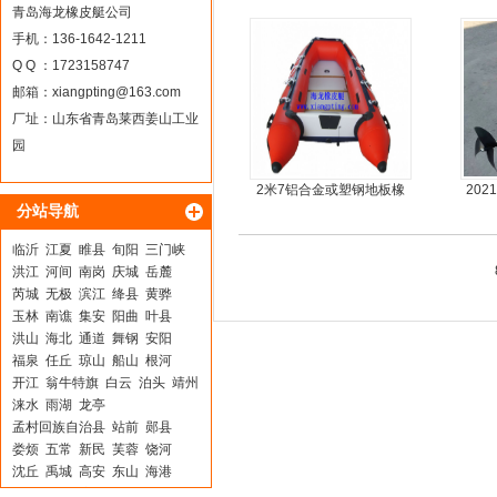
马力船外机
青岛海龙橡皮艇公司
手机：136-1642-1211
Q Q ：1723158747
邮箱：
xiangpting@163.com
厂址：山东省青岛莱西姜山工业
园
2米7铝合金或塑钢地板橡
20
分站导航
皮艇
临沂
江夏
睢县
旬阳
三门峡
洪江
河间
南岗
庆城
岳麓
芮城
无极
滨江
绛县
黄骅
玉林
南谯
集安
阳曲
叶县
洪山
海北
通道
舞钢
安阳
福泉
任丘
琼山
船山
根河
开江
翁牛特旗
白云
泊头
靖州
涞水
雨湖
龙亭
孟村回族自治县
站前
郧县
娄烦
五常
新民
芙蓉
饶河
沈丘
禹城
高安
东山
海港
柳河
雅江
琼中
潮南
虞城