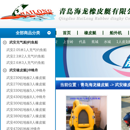
全部商品分类
首页
橡皮艇
船外机
郸
新丰
南江
东安
咸安
上甘岭
代县
蕉城
水城
1人皮划艇
武安充气船|钓鱼船
武安2.05米1人充气钓鱼船
武安2.3米2人充气钓鱼船
武安2.6米3人充气钓鱼船
武安橡皮艇|冲锋舟
武安230铝地板2人橡皮艇
武安270铝地板3人橡皮艇
当前位置：
青岛海龙橡皮艇
->
武安橡
武安330铝地板5人冲锋舟
武安430铝地板8人冲锋舟
武安300铝地板5人橡皮艇
武安360铝地板6人橡皮艇
武安380铝地板7人橡皮艇
武安400铝地板8人橡皮艇
武安470铝地板冲锋舟