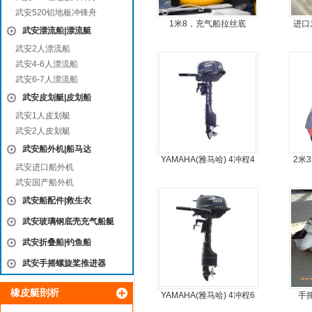
武安520铝地板冲锋舟
1米8，充气船拉丝底
进口
武安漂流船|漂流艇
武安2人漂流船
武安4-6人漂流船
武安6-7人漂流船
武安皮划艇|皮划船
武安1人皮划艇
武安2人皮划艇
武安船外机|船马达
YAMAHA(雅马哈) 4冲程4
2米
武安进口船外机
马力船外机
艇
武安国产船外机
武安船配件|救生衣
武安玻璃钢底壳充气船艇
武安折叠船|钓鱼船
武安手摇螺旋桨推进器
橡皮艇剖析
YAMAHA(雅马哈) 4冲程6
手