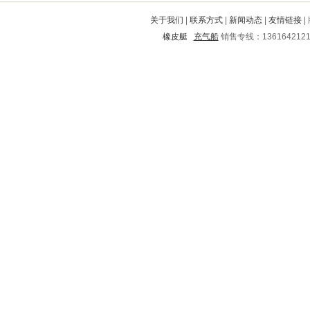
涉县
如皋
宏伟
宁蒗
高县
关于我们
|
联系方式
|
新闻动态
|
友情链接
|
临颍
姜堰
兴和
沐川
嫩江
橡皮艇
充气船
销售专线：136164212
铁西
旬邑
中牟
赤城
宁江
响水
罗田
宜宾
南充
喀喇沁旗
翁牛特旗
景德镇
潞城
潢川
漳平
弥勒
鹤山
屏山
抚顺
黄南
镇坪
裕华
雨花
大渡口
西盟
桦南
黎川
皇姑
枣强
海北
惠来
江东
明山
玛多
双清
新芜
美溪
伊金霍洛旗
乳源
昌平
万年
色达
盐亭
吴川
江永
富民
北湖
商都
潜江
高密
西峡
宁德
建瓯
白云
周口
平邑
勐海
普宁
居巢
柳林
大安
梁园
北仑
潞西
蔚县
大田
榕城
睢县
清苑
印江
歙县
双峰
巢湖
泊头
汉阴
安平
通化
共和
贵阳
安吉
夏县
平遥
大邑
东城
宁城
兴文
乐平
留坝
吉林
尖扎
佳木斯
安定
潘集
榆树
盈江
隰县
平泉
建阳