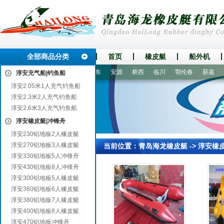
全部商品分类
首页
橡皮艇
船外机
盐亭
罗山
丰泽
孙吴
邵东
安源
桥西
临川
鄂伦春
获嘉
手
淳安充气船|钓鱼船
淳安2.05米1人充气钓鱼船
淳安2.3米2人充气钓鱼船
淳安2.6米3人充气钓鱼船
淳安橡皮艇|冲锋舟
淳安230铝地板2人橡皮艇
淳安270铝地板3人橡皮艇
当前位置：
青岛海龙橡皮艇
->
淳安橡
淳安330铝地板5人冲锋舟
淳安430铝地板8人冲锋舟
淳安300铝地板5人橡皮艇
淳安360铝地板6人橡皮艇
淳安380铝地板7人橡皮艇
淳安400铝地板8人橡皮艇
淳安470铝地板冲锋舟