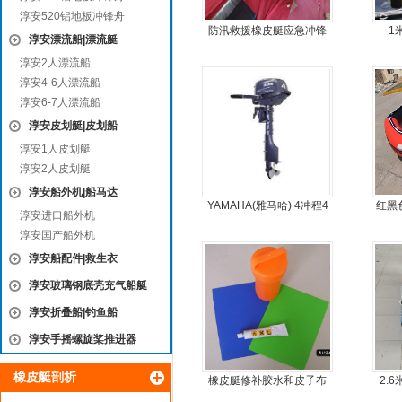
淳安520铝地板冲锋舟
防汛救援橡皮艇应急冲锋
1
淳安漂流船|漂流艇
舟厂家定做
淳安2人漂流船
淳安4-6人漂流船
淳安6-7人漂流船
淳安皮划艇|皮划船
淳安1人皮划艇
淳安2人皮划艇
淳安船外机|船马达
YAMAHA(雅马哈) 4冲程4
红黑
淳安进口船外机
马力船外机
淳安国产船外机
淳安船配件|救生衣
淳安玻璃钢底壳充气船艇
淳安折叠船|钓鱼船
淳安手摇螺旋桨推进器
橡皮艇剖析
橡皮艇修补胶水和皮子布
2.