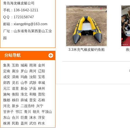
料
青岛海龙橡皮艇公司
手机：136-1642-1211
Q Q ：1723158747
邮箱：
xiangpting@163.com
厂址：山东省青岛莱西姜山工业
园
3.3米充气橡皮艇钓鱼船
救
分站导航
集美
互助
城厢
雨湖
金州
定南
襄汾
罗山
商河
辽阳
成安
滦南
玛曲
汝阳
宝塔
郧西
灵石
山亭
武陟
阜城
元江
道里
新会
泸县
林州
施甸
衡阳
淮北
和顺
普陀
魏都
秭归
薛城
普安
石棉
河北
新乡
二连浩特
兴宁
甘井子
邗江
青川
朝天
平顶山
东山
合川
巨鹿
涞水
淳安
株洲
民勤
盖州
武功
柞水
石城
钟山
天桥
大理
金昌市