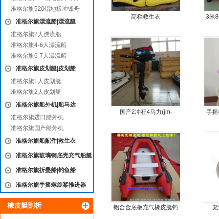
准格尔旗520铝地板冲锋舟
高档救生衣
3米
准格尔旗漂流船|漂流艇
准格尔旗2人漂流船
准格尔旗4-6人漂流船
准格尔旗6-7人漂流船
准格尔旗皮划艇|皮划船
准格尔旗1人皮划艇
准格尔旗2人皮划艇
准格尔旗船外机|船马达
国产2冲程4马力(jm-
手摇
准格尔旗进口船外机
moter)船外机
手
准格尔旗国产船外机
准格尔旗船配件|救生衣
准格尔旗玻璃钢底壳充气船艇
准格尔旗折叠船|钓鱼船
准格尔旗手摇螺旋桨推进器
橡皮艇剖析
铝合金底板充气橡皮艇钓
充