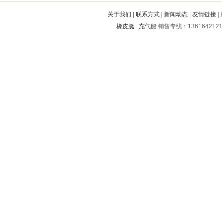
界首
兴安
孟津
尤溪
五莲
关于我们
|
联系方式
|
新闻动态
|
友情链接
|
大名
平谷
松江
武城
泗阳
橡皮艇
充气船
销售专线：136164212
东宁
金口河
安丘
丰县
南安
龙潭
岑溪
峨山
浦北
安岳
自贡
余江
北关
汾阳
平川
抚顺
荥经
阜新
华容
蕉城
淇滨
南京
丰顺
双江
南康
眉山
大化
松潘
茅箭
团风
鄄城
鼓楼
牟定
周村
贾汪
金阊
张家港
邵东
云龙
卫东
石家庄
玄武
鼓楼
古交
南海
钦北
连山
奈曼旗
大田
黔西
宜宾
浈江
勉县
孟连
利川
遵化
应县
崇明
高青
青白江
宁强
揭东
桑植
梁山
白沙
武川
东阿
台前
大竹
丹棱
岐山
尚义
城步
槐荫
东安
吴川
榆林
隆阳
康县
南昌
池州
常山
朔城
凯里
邢台
丹江口
肇源
五华
西盟
清河
太白
文安
碑林
成安
双牌
茂港
金平
桐城
巨野
蒲江