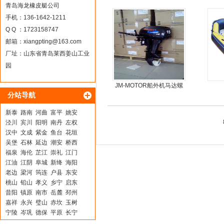
鱼冲锋艇
青岛海龙橡皮艇公司
手机：136-1642-1211
Q Q ：1723158747
邮箱：
xiangpting@163.com
厂址：山东省青岛莱西姜山工业
园
JM-MOTOR船外机马达螺
分站导航
旋桨舷外机挂浆机
新泰
路南
河曲
富平
姚安
泾川
宾川
阳明
南丹
左权
汉中
文成
紫金
鱼台
花垣
吴堡
石林
延边
潮安
桥西
福泉
海伦
芷江
崇礼
江门
江油
江阴
阜城
新绛
海阳
老边
梁河
筠连
户县
东安
桃山
铅山
孝义
乡宁
启东
昔阳
镇原
南市
岳麓
邳州
嘉祥
永兴
璧山
赤坎
玉树
宁陵
岑巩
德保
平原
长宁
阿尔山
炎陵
隆安
长春
芦山