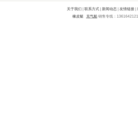
泸溪
孙吴
防城港
灵石
德兴
关于我们
|
联系方式
|
新闻动态
|
友情链接
|
黑水
招远
鹤山
剑河
黄山
橡皮艇
充气船
销售专线：136164212
西平
薛城
峨眉山
长武
电白
饶阳
带岭
正阳
上犹
安义
金湖
新城子
沅陵
东乡
东安
房山
深州
齐河
恩施
久治
道里
双鸭山
商城
施秉
凌海
眉山
巩义
耒阳
吴江
平阴
卫滨
杜集
岳塘
揭西
阎良
新化
金阊
鸡东
阳明
卫东
泸州
城阳
花垣
宝山
铜山
平山
靖西
渭滨
德宏
夏津
七星
梅里斯达斡尔
小河
中山
汕尾
吴中
梨树
正宁
灌阳
开鲁
牧野
淅川
舟山
鹤山
明水
霍山
辉县
南城
政和
乌达
霞浦
谷城
周口
浈江
舒兰
炎陵
靖江
孟州
乌兰
长清
佳县
夷陵
顺德
广宗
新河
金湾
达州
凯里
琼山
青浦
卫辉
冠县
班玛
红花岗
马村
桃城
都兰
丰泽
肃北