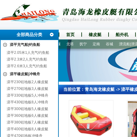
全部商品分类
首页
橡皮艇
船外机
化
恒山
邵武
芜湖
十堰
北塔
抚宁
定南
谷城
漂流船|漂流艇
滦平充气船|钓鱼船
滦平2.05米1人充气钓鱼船
滦平2.3米2人充气钓鱼船
滦平2.6米3人充气钓鱼船
滦平橡皮艇|冲锋舟
滦平230铝地板2人橡皮艇
滦平270铝地板3人橡皮艇
当前位置：
青岛海龙橡皮艇
->
滦平橡
滦平330铝地板5人冲锋舟
滦平430铝地板8人冲锋舟
滦平300铝地板5人橡皮艇
滦平360铝地板6人橡皮艇
滦平380铝地板7人橡皮艇
滦平400铝地板8人橡皮艇
滦平470铝地板冲锋舟