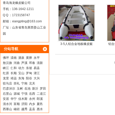
青岛海龙橡皮艇公司
手机：136-1642-1211
Q Q ：1723158747
邮箱：
xiangpting@163.com
厂址：山东省青岛莱西姜山工业
园
3-5人铝合金地板橡皮艇
铝合
分站导航
佛坪
滦南
酒泉
黄骅
永平
敖汉旗
河曲
芦溪
珲春
清新
峡江
仁和
动力
东坡
易县
红原
长顺
宝山
罗甸
潜江
龙里
靖远
东海
阳谷
大兴
驻马店
崇礼
宁南
北关
巴彦淖尔
玉树
岳池
新沂
罗田
石景山
源城
宁强
岳西
二道江
安居
华宁
佳木斯
永州
郎溪
清水河
富顺
济阳
内乡
夏邑
西塞山
岫岩
越秀
盂县
惠水
柳河
安达
九台
南川
秦城