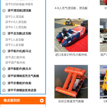
滦平520铝地板冲锋舟
4-6人充气漂流船，漂流艇
3
滦平漂流船|漂流艇
滦平2人漂流船
滦平4-6人漂流船
滦平6-7人漂流船
滦平皮划艇|皮划船
滦平1人皮划艇
滦平2人皮划艇
滦平船外机|船马达
进口东发2冲5马力船外机
国产
滦平进口船外机
推进器螺旋桨
滦平国产船外机
滦平船配件|救生衣
滦平玻璃钢底壳充气船艇
滦平折叠船|钓鱼船
滦平手摇螺旋桨推进器
橡皮艇剖析
自扶正救援充气船艇
1