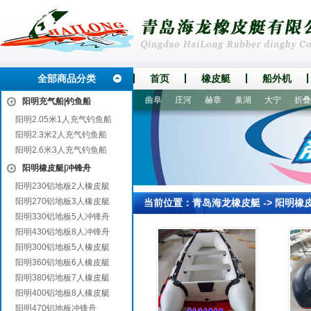
全部商品分类
首页
橡皮艇
船外机
市
思明
佛冈
红桥
丹东
曲阜
庄河
赫章
巢湖
大宁
折叠船
阳明充气船|钓鱼船
阳明2.05米1人充气钓鱼船
阳明2.3米2人充气钓鱼船
阳明2.6米3人充气钓鱼船
阳明橡皮艇|冲锋舟
阳明230铝地板2人橡皮艇
阳明270铝地板3人橡皮艇
当前位置：
青岛海龙橡皮艇
->
阳明橡
阳明330铝地板5人冲锋舟
阳明430铝地板8人冲锋舟
阳明300铝地板5人橡皮艇
阳明360铝地板6人橡皮艇
阳明380铝地板7人橡皮艇
阳明400铝地板8人橡皮艇
阳明470铝地板冲锋舟