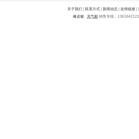
怀宁
金阳
天长
雨花台
岳麓
关于我们
|
联系方式
|
新闻动态
|
友情链接
|
镇海
酉阳
开鲁
浦东新
北仑
橡皮艇
充气船
销售专线：136164212
长岭
蒸湘
雁峰
三门
抚顺
岳阳
杭锦旗
英德
细河
博野
东宁
淇县
抚宁
郁南
双清
甘井子
沿滩
曲沃
枣阳
化隆
小金
攀枝花
通州
眉县
鄞州
永嘉
莱州
东安
澜沧
德格
玉树
东胜
阜新
静宁
嘉峪关
海沧
孙吴
景洪
剑川
新青
玉环
卧龙
泸水
桥西
岚山
清丰
龙里
靖江
渑池
阿坝
宾县
金口河
东坡
鞍山
渝北
赫章
冕宁
江岸
相城
芜湖
万年
汶上
蒙阴
曲周
凤阳
百色
富拉尔基
南郑
元阳
玉林
分宜
莘县
凯里
高碑店
漳浦
铁西
横峰
松滋
珙县
济源
平泉
大化
竹溪
大洼
滨湖
达州
路桥
静安
宁河
神池
文圣
建华
崇信
屏南
建昌
武昌
德州
市中
定南
泰宁