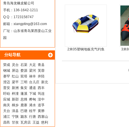
青岛海龙橡皮艇公司
手机：136-1642-1211
Q Q ：1723158747
邮箱：
xiangpting@163.com
厂址：山东省青岛莱西姜山工业
园
2米05塑钢地板充气钓鱼
3米
分站导航
船
荣成
灵台
石渠
大足
青县
钢城
屏边
婺源
梁河
芙蓉
赛罕
红山
双塔
禄丰
井陉
澄迈
梁平
三明
台儿庄
新北
普安
新洲
集安
通道
西丰
盱眙
梓潼
蓬溪
下城
筠连
应城
新邵
息烽
桦甸
湟中
南关
桐乡
鹿寨
浠水
道孚
天台
漳县
巴塘
桂平
黄骅
浦江
宁陕
颍东
行唐
西塞山
昌邑
甘孜
瓦房店
王益
慈利
乐平
吉县
绵阳
江南
赤城