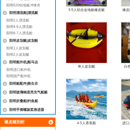
阳明520铝地板冲锋舟
3-5人铝合金地板橡皮艇
橡皮
阳明漂流船|漂流艇
阳明2人漂流船
阳明4-6人漂流船
阳明6-7人漂流船
阳明皮划艇|皮划船
阳明1人皮划艇
阳明2人皮划艇
阳明船外机|船马达
单人皮划艇
白
阳明进口船外机
阳明国产船外机
阳明船配件|救生衣
阳明玻璃钢底壳充气船艇
阳明折叠船|钓鱼船
阳明手摇螺旋桨推进器
橡皮艇剖析
4-5人香蕉船
进口