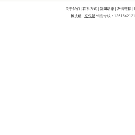
平坝
霸州
胶州
盐田
久治
关于我们
|
联系方式
|
新闻动态
|
友情链接
|
华安
商城
佳木斯
定西
建水
橡皮艇
充气船
销售专线：136164212
农安
元宝
文成
青秀
江城
杞县
铁东
彭州
杭州
双峰
都江堰
稷山
蓝山
洮北
阜南
广水
怀来
黄石港
平利
乌当
金平
鲤城
巍山
沈阳
朝阳
八步
潞西
莱西
老城
寿县
道县
恒山
北辰
洛阳
砚山
卫辉
仙游
通化
湘潭
船营
南山
黄山
密云
故城
香坊
蒸湘
娄烦
义乌
庄河
莲湖
望都
滨海
新津
东莞
甘孜
鸡东
黄埔
靖州
惠东
大安
玉林
丹江口
五河
平谷
运城
虞城
新田
兴安盟
温州
张家界
郫县
华阴
泉州
黄浦
武乡
潼南
新荣
集贤
惠城
中站
方城
扎兰屯
正宁
泽库
永红
吕梁
谢家集
洮南
广宗
官渡
明山
河口
务川
苏州
友好
邛崃
阆中
垦利
永川
雁江