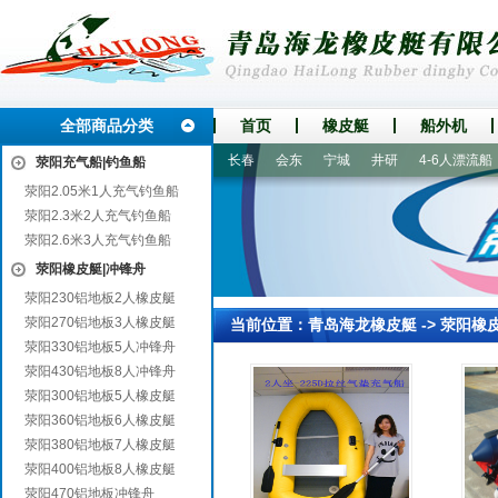
全部商品分类
首页
橡皮艇
船外机
晴隆
任城
铁岭
来安
长春
会东
宁城
井研
4-6人漂流船
荥阳充气船|钓鱼船
荥阳2.05米1人充气钓鱼船
荥阳2.3米2人充气钓鱼船
荥阳2.6米3人充气钓鱼船
荥阳橡皮艇|冲锋舟
荥阳230铝地板2人橡皮艇
荥阳270铝地板3人橡皮艇
当前位置：
青岛海龙橡皮艇
->
荥阳橡
荥阳330铝地板5人冲锋舟
荥阳430铝地板8人冲锋舟
荥阳300铝地板5人橡皮艇
荥阳360铝地板6人橡皮艇
荥阳380铝地板7人橡皮艇
荥阳400铝地板8人橡皮艇
荥阳470铝地板冲锋舟