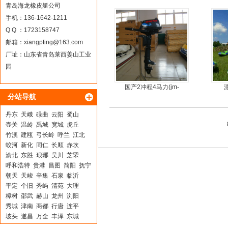
简单
青岛海龙橡皮艇公司
手机：136-1642-1211
Q Q ：1723158747
邮箱：
xiangpting@163.com
厂址：山东省青岛莱西姜山工业
园
国产2冲程4马力(jm-
分站导航
moter)船外机
丹东
天峨
碌曲
云阳
蜀山
壶关
温岭
禹城
宽城
虎丘
竹溪
建瓯
弓长岭
呼兰
江北
蛟河
新化
同仁
长顺
赤坎
渝北
东胜
琅琊
吴川
芝罘
呼和浩特
贵港
昌图
简阳
抚宁
朝天
天峻
辛集
石泉
临沂
平定
个旧
秀屿
清苑
大理
樟树
邵武
赫山
龙州
浏阳
秀城
津南
商都
行唐
连平
坡头
遂昌
万全
丰泽
东城
柯城
东河
怀安
京山
金东