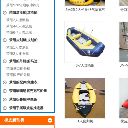
荥阳520铝地板冲锋舟
2米25,2人坐拉丝气垫充气
进口
荥阳漂流船|漂流艇
橡皮艇，钓鱼船
荥阳2人漂流船
荥阳4-6人漂流船
荥阳6-7人漂流船
荥阳皮划艇|皮划船
荥阳1人皮划艇
荥阳2人皮划艇
荥阳船外机|船马达
6-7人漂流船
JM
荥阳进口船外机
荥阳国产船外机
荥阳船配件|救生衣
荥阳玻璃钢底壳充气船艇
荥阳折叠船|钓鱼船
荥阳手摇螺旋桨推进器
橡皮艇剖析
1人皮划艇
橡皮