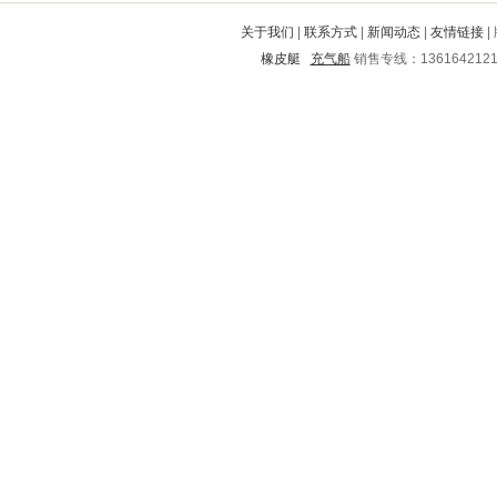
玉田
三都
赤壁
龙里
曲周
关于我们
|
联系方式
|
新闻动态
|
友情链接
|
定远
武江
合江
金平
东台
橡皮艇
充气船
销售专线：136164212
东光
双鸭山
鄞州
南平
鸡冠
嵊州
振兴
临澧
大兴
辉县
南部
范县
阜阳
黄龙
蜀山
大连
磐安
三河
汝州
巴东
江都
兴业
金堂
方城
清河
双柏
赤城
兰溪
晋宁
盐津
镇远
温州
虎林
山阳
浦江
临武
赣州
清涧
忻府
成县
凤庆
垣曲
三门峡
临淄
宁阳
夏邑
太和
茂南
哈尔滨
瑞昌
富源
西乡
莒县
湛江
眉山
平潭
石峰
和平
岳塘
浚县
滕州
天门
石棉
黔东南
相山
胶南
二道江
江城
海西
东安
新泰
商都
防城港
乌拉特中旗
赛罕
金城江
林西
邵武
卢湾
沿滩
乌审旗
武功
椒江
潜山
朝阳
建华
中站
诏安
汨罗
霞浦
盐源
红河
朔城
南关
榆树
台儿庄
潮南
灵丘