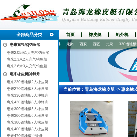
全部商品分类
首页
橡皮艇
船外机
铜山
巴南
三台
连云港
龙岗
西安
西区
龙泉
330铝地板5
惠来充气船|钓鱼船
惠来2.05米1人充气钓鱼船
惠来2.3米2人充气钓鱼船
惠来2.6米3人充气钓鱼船
惠来橡皮艇|冲锋舟
惠来230铝地板2人橡皮艇
惠来270铝地板3人橡皮艇
当前位置：
青岛海龙橡皮艇
->
惠来橡
惠来330铝地板5人冲锋舟
惠来430铝地板8人冲锋舟
惠来300铝地板5人橡皮艇
惠来360铝地板6人橡皮艇
惠来380铝地板7人橡皮艇
惠来400铝地板8人橡皮艇
惠来470铝地板冲锋舟