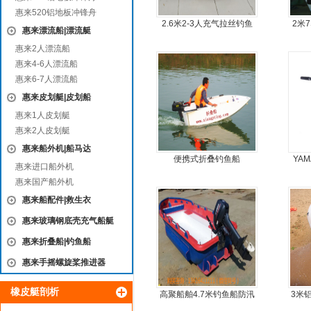
惠来520铝地板冲锋舟
2.6米2-3人充气拉丝钓鱼
2米
惠来漂流船|漂流艇
船
惠来2人漂流船
惠来4-6人漂流船
惠来6-7人漂流船
惠来皮划艇|皮划船
惠来1人皮划艇
惠来2人皮划艇
惠来船外机|船马达
便携式折叠钓鱼船
YA
惠来进口船外机
惠来国产船外机
惠来船配件|救生衣
惠来玻璃钢底壳充气船艇
惠来折叠船|钓鱼船
惠来手摇螺旋桨推进器
橡皮艇剖析
高聚船舶4.7米钓鱼船防汛
3米