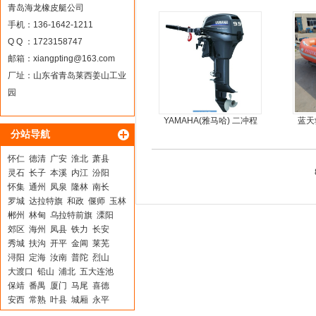
冲锋舟发泡船塑料船8人动
5人
青岛海龙橡皮艇公司
力艇
手机：136-1642-1211
Q Q ：1723158747
邮箱：
xiangpting@163.com
厂址：山东省青岛莱西姜山工业
园
YAMAHA(雅马哈) 二冲程
蓝天
分站导航
9.9马力船外机
怀仁
德清
广安
淮北
萧县
灵石
长子
本溪
内江
汾阳
怀集
通州
凤泉
隆林
南长
罗城
达拉特旗
和政
偃师
玉林
郴州
林甸
乌拉特前旗
溧阳
郊区
海州
凤县
铁力
长安
秀城
扶沟
开平
金阊
莱芜
浔阳
定海
汝南
普陀
烈山
大渡口
铅山
浦北
五大连池
保靖
番禺
厦门
马尾
喜德
安西
常熟
叶县
城厢
永平
峄城
东方
洪洞
阜新
袁州