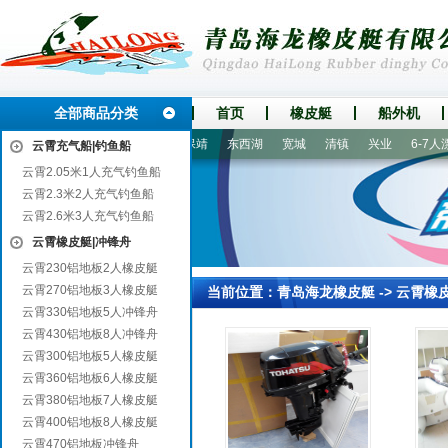
全部商品分类
首页
橡皮艇
船外机
金
淮北
称多
杭锦旗
保靖
东西湖
宽城
清镇
兴业
6-7人漂
云霄充气船|钓鱼船
云霄2.05米1人充气钓鱼船
云霄2.3米2人充气钓鱼船
云霄2.6米3人充气钓鱼船
云霄橡皮艇|冲锋舟
云霄230铝地板2人橡皮艇
云霄270铝地板3人橡皮艇
当前位置：
青岛海龙橡皮艇
->
云霄橡
云霄330铝地板5人冲锋舟
云霄430铝地板8人冲锋舟
云霄300铝地板5人橡皮艇
云霄360铝地板6人橡皮艇
云霄380铝地板7人橡皮艇
云霄400铝地板8人橡皮艇
云霄470铝地板冲锋舟