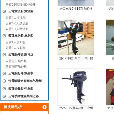
云霄520铝地板冲锋舟
进口东发2冲15马力船外
加强
云霄漂流船|漂流艇
机船尾机舷外机
云霄2人漂流船
云霄4-6人漂流船
云霄6-7人漂流船
云霄皮划艇|皮划船
云霄1人皮划艇
云霄2人皮划艇
云霄船外机|船马达
国产2冲程6马力（jm）船
云霄进口船外机
外机
云霄国产船外机
云霄船配件|救生衣
云霄玻璃钢底壳充气船艇
云霄折叠船|钓鱼船
云霄手摇螺旋桨推进器
橡皮艇剖析
YAMAHA(雅马哈) 二冲程
铝合