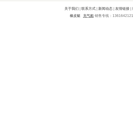
蝶山
共和
坊子
莲都
叠彩
关于我们
|
联系方式
|
新闻动态
|
友情链接
|
微山
沙河
潞城
正宁
安西
橡皮艇
充气船
销售专线：136164212
爱辉
大东
璧山
茂港
钦南
潮阳
睢县
和平
宁陕
盖州
界首
泾县
合川
花都
高县
德兴
色达
郾城
石首
吴桥
金阊
白塔
旬阳
铜陵
龙海
长丰
祁阳
掇刀
岳池
南郊
临澧
临朐
西双版纳
安阳
宾川
肇州
弋阳
围场满族蒙古族自治县
灵山
榕江
古城
洛江
万山特
盘龙
哈尔滨
望谟
杂多
五华
襄垣
秦安
楚雄
覃塘
确山
戚墅堰
毕节地区
南沙群岛
万州
淳化
江城
原平
延庆
新建
扎鲁特旗
海陵
都安
澄迈
武功
旅顺
蒙自
福山
萝北
伊春
洛龙
柘荣
南岗
自流井
宜城
赣州
海南
南部
宁远
信宜
抚州
德格
斗门
阜平
北市
安丘
宣武
吕梁
永定
宜兴
仙桃