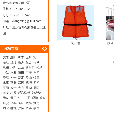
15马力船外机
青岛海龙橡皮艇公司
手机：136-1642-1211
Q Q ：1723158747
邮箱：
xiangpting@163.com
厂址：山东省青岛莱西姜山工业
园
救生衣
防汛
分站导航
文水
建阳
神木
玉屏
河口
丽江
湄潭
新洲
盘县
柯城
恩施
沭阳
江油
沙河口
荷泽
中站
永和
莆田
广宁
东河
澄海
六合
源汇
船山
镇康
永康
莒县
武冈
抚顺
迎泽
平阳
寿宁
大兴
盐湖
凤阳
海安
杞县
呼和浩特
神农架
元谋
普兰店
甘井子
理塘
望奎
延安
华亭
良庆
武隆
潮南
周宁
柳北
兴隆
费县
嘉鱼
东陵
蕲春
合江
慈溪
淄博