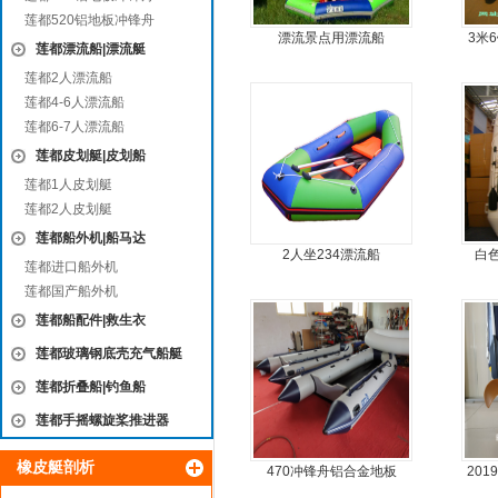
莲都520铝地板冲锋舟
漂流景点用漂流船
3米
莲都漂流船|漂流艇
板6
莲都2人漂流船
莲都4-6人漂流船
莲都6-7人漂流船
莲都皮划艇|皮划船
莲都1人皮划艇
莲都2人皮划艇
莲都船外机|船马达
2人坐234漂流船
白
莲都进口船外机
莲都国产船外机
莲都船配件|救生衣
莲都玻璃钢底壳充气船艇
莲都折叠船|钓鱼船
莲都手摇螺旋桨推进器
橡皮艇剖析
470冲锋舟铝合金地板
20