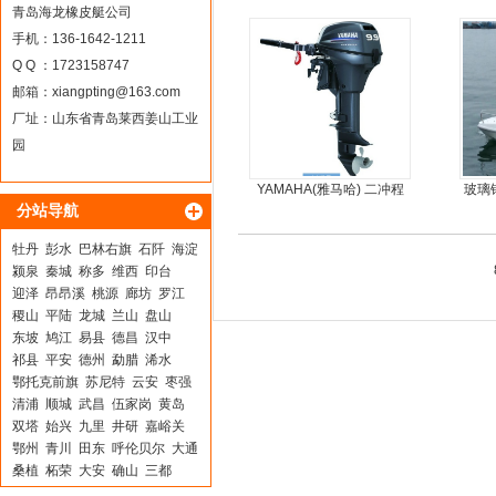
动力
青岛海龙橡皮艇公司
手机：136-1642-1211
Q Q ：1723158747
邮箱：
xiangpting@163.com
厂址：山东省青岛莱西姜山工业
园
YAMAHA(雅马哈) 二冲程
玻璃
分站导航
9.9马力船外机
钢快
牡丹
彭水
巴林右旗
石阡
海淀
颍泉
秦城
称多
维西
印台
迎泽
昂昂溪
桃源
廊坊
罗江
稷山
平陆
龙城
兰山
盘山
东坡
鸠江
易县
德昌
汉中
祁县
平安
德州
勐腊
浠水
鄂托克前旗
苏尼特
云安
枣强
清浦
顺城
武昌
伍家岗
黄岛
双塔
始兴
九里
井研
嘉峪关
鄂州
青川
田东
呼伦贝尔
大通
桑植
柘荣
大安
确山
三都
莱芜
墨江
西湖
五大连池
云城