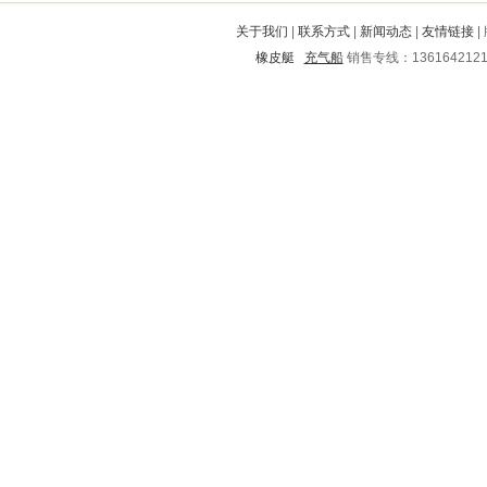
邱县
泸定
铁山港
兖州
马山
关于我们
|
联系方式
|
新闻动态
|
友情链接
|
双江
合水
资阳
红塔
民权
橡皮艇
充气船
销售专线：136164212
柯城
冷水江
蓟县
清苑
册亨
新城
阿尔山
千山
鸡冠
明山
呼和浩特
阿坝
五峰
恭城
滨州
向阳
蒙城
鼓楼
源城
兴文
萧县
江都
巍山
杨凌
梧州
韩城
玉州
龙州
甘谷
湘乡
前进
上甘岭
天台
永州
红安
贵港
繁峙
新邱
嘉陵
隆化
盐亭
香河
德庆
永红
固安
崂山
太谷
揭阳
平昌
施秉
东山
临安
湘西
马龙
卫滨
海州
杜尔伯特
江阳
吴中
晋城
东至
眉山
张店
孟连
南郑
禅城
河口
文山
开县
扶沟
龙子湖
寿县
勉县
厦门
宏伟
点军
塔河
方正
阿鲁科尔沁旗
桓台
伊春市
岚皋
怒江
龙华
开化
陆川
西山
乌海
彭泽
馆陶
清河
磁县
佳木斯
漯河
新安
鹤山
孙吴
龙安
叠彩