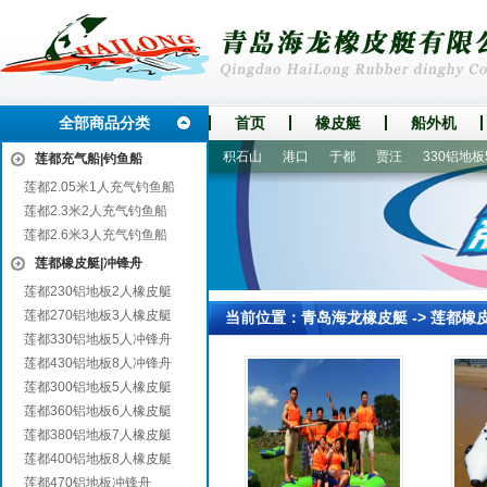
全部商品分类
首页
橡皮艇
船外机
鹿城
普陀
保康
市中
积石山
港口
于都
贾汪
330铝地板5
莲都充气船|钓鱼船
莲都2.05米1人充气钓鱼船
莲都2.3米2人充气钓鱼船
莲都2.6米3人充气钓鱼船
莲都橡皮艇|冲锋舟
莲都230铝地板2人橡皮艇
莲都270铝地板3人橡皮艇
当前位置：
青岛海龙橡皮艇
->
莲都橡
莲都330铝地板5人冲锋舟
莲都430铝地板8人冲锋舟
莲都300铝地板5人橡皮艇
莲都360铝地板6人橡皮艇
莲都380铝地板7人橡皮艇
莲都400铝地板8人橡皮艇
莲都470铝地板冲锋舟