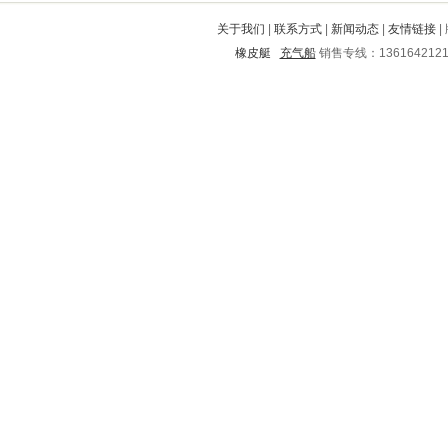
保德
泗县
正阳
禄丰
蕲春
关于我们
|
联系方式
|
新闻动态
|
友情链接
|
代县
莲都
泰山
历下
扶风
橡皮艇
充气船
销售专线：136164212
带岭
德清
卓资
岚皋
漯河
彰武
贵港
德钦
苍山
纳溪
汉川
渭城
夏河
市中
松北
浦东新
齐齐哈尔
长治
龙湖
芗城
崇安
茂港
扶余
阿坝
城阳
布拖
福清
平桥
雷山
巩义
盐田
安义
贾汪
翠云
巢湖
什邡
嫩江
无为
靖西
寻乌
石台
丹寨
汝城
嵊泗
新化
双台子
华宁
临高
高县
砚山
芦淞
三门
甘孜
苍南
宝兴
宁都
辉县
得荣
曹县
郊区
临安
苏州
新浦
上思
上虞
南华
海门
永红
乌拉特后旗
宾阳
永定
白云
肇东
七星
阿鲁科尔沁旗
云龙
湄潭
兴业
樊城
亳州
贵阳
安达
郓城
安国
四方
万年
长宁
鹤岗
威海
平南
桃江
红花岗
平果
大宁
香坊
淄博