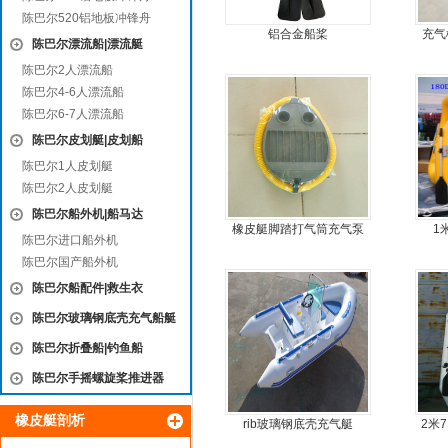
陈巴尔520铝地板冲锋舟
铝合金船桨
充气
陈巴尔漂流船|漂流艇
陈巴尔2人漂流船
陈巴尔4-6人漂流船
陈巴尔6-7人漂流船
陈巴尔皮划艇|皮划船
陈巴尔1人皮划艇
陈巴尔2人皮划艇
陈巴尔船外机|船马达
橡皮艇脚踏打气筒充气泵
1
陈巴尔进口船外机
陈巴尔国产船外机
陈巴尔船配件|救生衣
陈巴尔玻璃钢底壳充气船艇
陈巴尔折叠船|钓鱼船
陈巴尔手摇螺旋桨推进器
橡皮艇剖析
rib玻璃钢底壳充气艇
2米