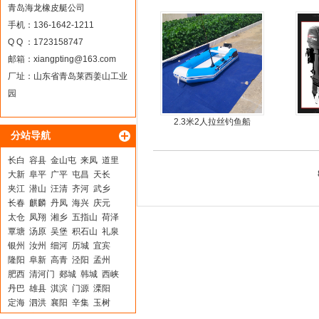
青岛海龙橡皮艇公司
手机：136-1642-1211
Q Q ：1723158747
邮箱：
xiangpting@163.com
厂址：山东省青岛莱西姜山工业
园
2.3米2人拉丝钓鱼船
分站导航
长白
容县
金山屯
来凤
道里
大新
阜平
广平
屯昌
天长
夹江
潜山
汪清
齐河
武乡
长春
麒麟
丹凤
海兴
庆元
太仓
凤翔
湘乡
五指山
荷泽
覃塘
汤原
吴堡
积石山
礼泉
银州
汝州
细河
历城
宜宾
隆阳
阜新
高青
泾阳
孟州
肥西
清河门
郯城
韩城
西峡
丹巴
雄县
淇滨
门源
溧阳
定海
泗洪
襄阳
辛集
玉树
泰州
市北
城固
土默特左旗