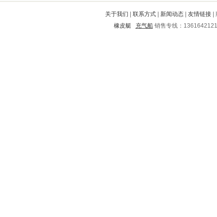
同仁
木兰
港口
宁津
诸城
关于我们
|
联系方式
|
新闻动态
|
友情链接
|
德城
弥渡
台江
山阳
长阳
橡皮艇
充气船
销售专线：136164212
环江
塔河
山阴
平泉
丛台
漳县
缙云
拱墅
邵东
中方
河东
宁晋
江北
龙港
凤山
遵义
源汇
会昌
随州
浦城
南康
临泽
庄浪
三原
咸阳
高港
广元
东乡
唐河
涿鹿
云阳
凤阳
沾益
灵丘
铁西
嘉善
盐边
柳州
金安
晴隆
盐津
解放
虎林
鼓楼
小河
邳州
睢县
新田
武川
吉县
宁阳
新兴
陵川
格尔木
武侯
萧山
浦北
狮子山
襄樊
蚌埠
临夏
白水
大田
通川
大余
宁安
松桃
长垣
海宁
林口
唐海
黑水
翼城
定海
杂多
襄垣
云溪
东莞
市中
贾汪
海曙
榆社
辽阳
市北
包头
东坡
九寨沟
鲤城
三明
荔湾
偃师
永平
绩溪
福贡
平阳
平度
开平
饶阳
南宫
眉县