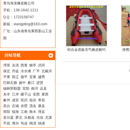
青岛海龙橡皮艇公司
手机：136-1642-1211
Q Q ：1723158747
邮箱：
xiangpting@163.com
厂址：山东省青岛莱西姜山工业
园
铝合金底板充气橡皮艇钓
便携
分站导航
鱼冲锋艇
鱼船
湾里
永清
西青
猇亭
武冈
保定
丹徒
冷水滩
广平
北戴河
平果
双辽
饶平
宜黄
越秀
巴林左旗
扬中
綦江
进贤
锡林郭勒盟
宜阳
南浔
达县
东丰
江岸
碾子山
安西
莱西
象州
成安
宣武
临沧
孝昌
高台
石城
赤壁
茂名
康县
简阳
镇海
江南
衡水
理县
若尔盖
萝北
乐都县
当涂
尤溪
平昌
博兴
筠连
闽清
纳溪
魏都
兴和
磁县
天柱
鼓楼