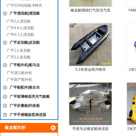
广平520铝地板冲锋舟
橡皮艇脚踏打气筒充气泵
YA
广平漂流船|漂流艇
广平2人漂流船
广平4-6人漂流船
广平6-7人漂流船
广平皮划艇|皮划船
广平1人皮划艇
广平2人皮划艇
广平船外机|船马达
5.2米黑金刚冲锋舟
2米
广平进口船外机
广平国产船外机
广平船配件|救生衣
广平玻璃钢底壳充气船艇
广平折叠船|钓鱼船
广平手摇螺旋桨推进器
橡皮艇剖析
手摇马达橡皮艇推进器
2米