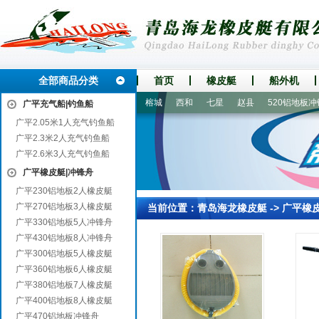
全部商品分类
首页
橡皮艇
船外机
河津
巴州
城区
黄平
榕城
西和
七星
赵县
520铝地板冲锋
广平充气船|钓鱼船
广平2.05米1人充气钓鱼船
广平2.3米2人充气钓鱼船
广平2.6米3人充气钓鱼船
广平橡皮艇|冲锋舟
广平230铝地板2人橡皮艇
广平270铝地板3人橡皮艇
当前位置：
青岛海龙橡皮艇
->
广平橡
广平330铝地板5人冲锋舟
广平430铝地板8人冲锋舟
广平300铝地板5人橡皮艇
广平360铝地板6人橡皮艇
广平380铝地板7人橡皮艇
广平400铝地板8人橡皮艇
广平470铝地板冲锋舟