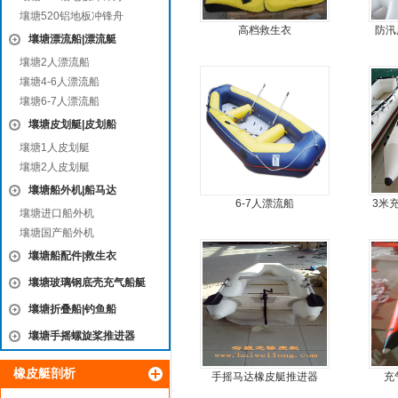
壤塘520铝地板冲锋舟
高档救生衣
防汛
壤塘漂流船|漂流艇
壤塘2人漂流船
壤塘4-6人漂流船
壤塘6-7人漂流船
壤塘皮划艇|皮划船
壤塘1人皮划艇
壤塘2人皮划艇
壤塘船外机|船马达
6-7人漂流船
3米
壤塘进口船外机
壤塘国产船外机
壤塘船配件|救生衣
壤塘玻璃钢底壳充气船艇
壤塘折叠船|钓鱼船
壤塘手摇螺旋桨推进器
橡皮艇剖析
手摇马达橡皮艇推进器
充