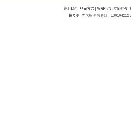
宁乡
苍梧
曹县
三台
汉阴
关于我们
|
联系方式
|
新闻动态
|
友情链接
|
西乡塘
淅川
汉源
防城
东川
橡皮艇
充气船
销售专线：136164212
绿春
武鸣
江城
垣曲
金台
蒙阴
盐边
南漳
居巢
上甘岭
云城
沈丘
辽阳
雁塔
剑阁
翁源
和平
汝城
永安
大港
汝阳
六安
玛沁
九江
陇县
崇文
高州
献县
陆川
柳州
象州
望谟
乌兰浩特
张湾
开县
岱山
诸城
湖州
辽源
岳阳
南山
东明
柏乡
黄南
东阿
花垣
宜君
綦江
华县
集安
景洪
寿光
玉树
拜泉
鼓楼
铁东
连山
新津
连江
高县
阿拉善
文圣
思明
郊区
浏阳
淮上
隆回
大同
漯河
青州
贾汪
淮阳
北道
沂源
竹溪
乌达
湟源
大悟
根河
子长
九龙
邯郸
景县
宽甸
新干
绥棱
离石
永胜
汉沽
七里河
绥阳
广南
长阳
朝天
永城
大方
芝罘
渝水
昭阳
阳曲