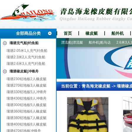
全部商品分类
首页
橡皮艇
船外机
人皮划艇
330铝地板5人冲锋舟
漂流船|漂流艇
船外机|船马达
2.6米3人
壤塘充气船|钓鱼船
壤塘2.05米1人充气钓鱼船
壤塘2.3米2人充气钓鱼船
壤塘2.6米3人充气钓鱼船
壤塘橡皮艇|冲锋舟
壤塘230铝地板2人橡皮艇
壤塘270铝地板3人橡皮艇
当前位置：
青岛海龙橡皮艇
->
壤塘橡
壤塘330铝地板5人冲锋舟
壤塘430铝地板8人冲锋舟
壤塘300铝地板5人橡皮艇
壤塘360铝地板6人橡皮艇
壤塘380铝地板7人橡皮艇
壤塘400铝地板8人橡皮艇
壤塘470铝地板冲锋舟