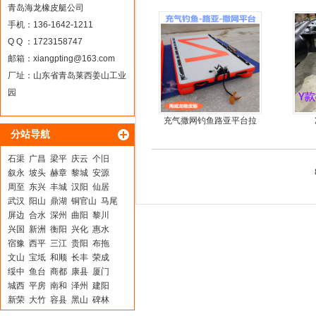
青岛海龙橡皮艇公司
手机：136-1642-1211
Q Q ：1723158747
邮箱：
xiangpting@163.com
厂址：山东省青岛莱西姜山工业
园
充气撒网钓鱼路亚平台拉
分站导航
丝气垫魔毯
石渠
广昌
梁平
庆云
个旧
叙永
坡头
赫章
黎城
安源
周至
东兴
丰城
汉阳
仙居
武汉
阳山
鼎湖
铜官山
马尾
屏边
合水
深州
曲阳
黎川
兴国
新洲
衡阳
兴化
惠水
宿豫
西平
三江
贵阳
布拖
文山
宝坻
和顺
长丰
荣成
绥中
鱼台
商都
康县
厦门
城西
平房
南和
泽州
建阳
新荣
大竹
容县
黑山
碑林
清河
临海
凌海
九原
惠来