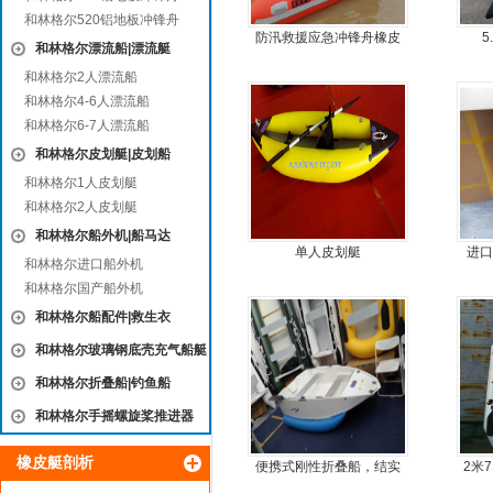
和林格尔520铝地板冲锋舟
防汛救援应急冲锋舟橡皮
5
和林格尔漂流船|漂流艇
艇厂家直销
和林格尔2人漂流船
和林格尔4-6人漂流船
和林格尔6-7人漂流船
和林格尔皮划艇|皮划船
和林格尔1人皮划艇
和林格尔2人皮划艇
和林格尔船外机|船马达
单人皮划艇
进口
和林格尔进口船外机
和林格尔国产船外机
和林格尔船配件|救生衣
和林格尔玻璃钢底壳充气船艇
和林格尔折叠船|钓鱼船
和林格尔手摇螺旋桨推进器
橡皮艇剖析
便携式刚性折叠船，结实
2米