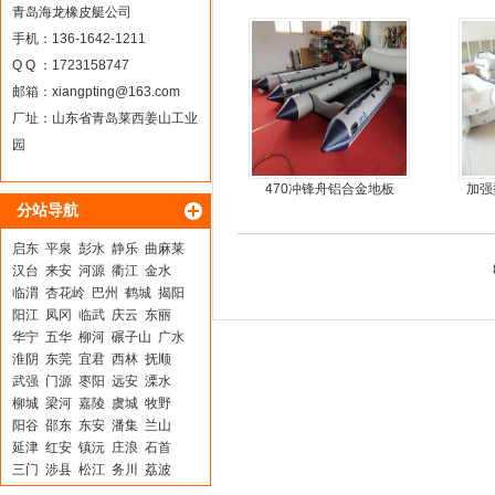
耐扎，方便折叠
青岛海龙橡皮艇公司
手机：136-1642-1211
Q Q ：1723158747
邮箱：
xiangpting@163.com
厂址：山东省青岛莱西姜山工业
园
470冲锋舟铝合金地板
加强
分站导航
启东
平泉
彭水
静乐
曲麻莱
汉台
来安
河源
衢江
金水
临渭
杏花岭
巴州
鹤城
揭阳
阳江
凤冈
临武
庆云
东丽
华宁
五华
柳河
碾子山
广水
淮阴
东莞
宜君
西林
抚顺
武强
门源
枣阳
远安
溧水
柳城
梁河
嘉陵
虞城
牧野
阳谷
邵东
东安
潘集
兰山
延津
红安
镇沅
庄浪
石首
三门
涉县
松江
务川
荔波
乐安
政和
武陵
唐海
游仙