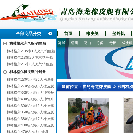
全部商品分类
首页
橡皮艇
船外机
阳
上饶
双塔
二连浩特
海城
靖州
花山
徐闻
丹棱
橡皮艇|冲
和林格尔充气船|钓鱼船
和林格尔2.05米1人充气钓鱼船
和林格尔2.3米2人充气钓鱼船
和林格尔2.6米3人充气钓鱼船
和林格尔橡皮艇|冲锋舟
和林格尔230铝地板2人橡皮艇
和林格尔270铝地板3人橡皮艇
当前位置：
青岛海龙橡皮艇
->
和林格
和林格尔330铝地板5人冲锋舟
和林格尔430铝地板8人冲锋舟
和林格尔300铝地板5人橡皮艇
和林格尔360铝地板6人橡皮艇
和林格尔380铝地板7人橡皮艇
和林格尔400铝地板8人橡皮艇
和林格尔470铝地板冲锋舟