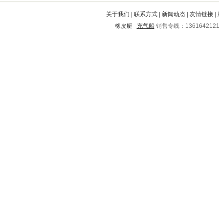
长乐
永寿
江洲
通化
番禺
关于我们
|
联系方式
|
新闻动态
|
友情链接
|
威海
巴彦
湘潭
新荣
迭部
橡皮艇
充气船
销售专线：136164212
金堂
灞桥
广安
米易
合作
平定
榆中
怀安
横县
阆中
青县
源汇
江门
鞍山
禄劝
汉阳
共和
天元
涧西
古田
宁河
古蔺
华容区
大悟
略阳
麻阳
崇礼
承德
界首
营山
祁门
四方台
大渡口
贡井
安泽
潼南
成华
颍州
怀柔
龙子湖
回民
宜阳
凤翔
永和
定襄
象州
泽库
礼县
德钦
迁西
佛坪
防城
阜阳
津南
金安
西沙群岛
广州
嘉善
阳信
七台河
莘县
扶余
台州
苍南
黑山
土默特左旗
肃州
平舆
西城
朔州
正定
肇州
永州
海门
黄陂
铁力
甘德
甘南
梅县
阿拉善
延庆
和政
子长
萝北
花溪
仙游
马尾
路南
上饶
澄迈
平凉
襄樊
桃城
太和
资溪
伊春市
余江
颍东