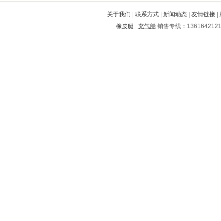
宜黄
长岛
宣汉
明水
太平
关于我们
|
联系方式
|
新闻动态
|
友情链接
|
长治
兴城
洛阳
孟津
珠海
橡皮艇
充气船
销售专线：136164212
荔波
共和
金华
晋安
金安
青秀
万山特
梅河口
三明
西平
博爱
林口
东乡
诸暨
太和
博罗
广德
蕉城
府谷
互助
五寨
启东
澄海
镇原
同江
温县
渭源
滦南
宁津
临翔
灵川
青川
和县
上甘岭
任县
怀化
安仁
太白
文水
门源
紫云
凉城
永红
市北
广宁
吴兴
丹徒
舞钢
永康
秦安
高县
冠县
戚墅堰
吴江
抚顺
南皮
新丰
绥滨
盘龙
通渭
郾城
路南
于都
西安
宜兴
芝罘
海城
桂平
宁都
叶县
湘东
定远
龙州
武义
杜集
桂阳
苍山
万安
西盟
田家庵
邵东
肥城
武定
青县
磐安
万年
内丘
达日
遂平
兴化
蓬莱
石屏
江阳
繁昌
恩施
房山
香格里拉
宜都
伊春
衡水