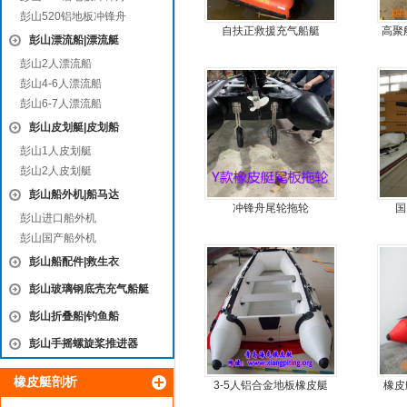
彭山520铝地板冲锋舟
自扶正救援充气船艇
高聚
彭山漂流船|漂流艇
冲锋
彭山2人漂流船
彭山4-6人漂流船
彭山6-7人漂流船
彭山皮划艇|皮划船
彭山1人皮划艇
彭山2人皮划艇
彭山船外机|船马达
冲锋舟尾轮拖轮
国
彭山进口船外机
彭山国产船外机
彭山船配件|救生衣
彭山玻璃钢底壳充气船艇
彭山折叠船|钓鱼船
彭山手摇螺旋桨推进器
橡皮艇剖析
3-5人铝合金地板橡皮艇
橡皮