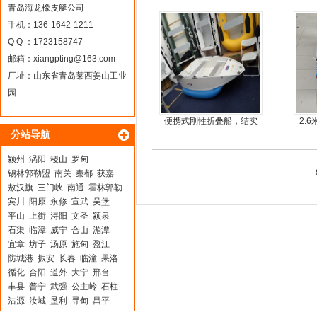
简单
青岛海龙橡皮艇公司
手机：136-1642-1211
Q Q ：1723158747
邮箱：
xiangpting@163.com
厂址：山东省青岛莱西姜山工业
园
便携式刚性折叠船，结实
2.
分站导航
耐扎，方便折叠
颍州
涡阳
稷山
罗甸
锡林郭勒盟
南关
秦都
获嘉
敖汉旗
三门峡
南通
霍林郭勒
宾川
阳原
永修
宣武
吴堡
平山
上街
浔阳
文圣
颍泉
石渠
临漳
威宁
合山
湄潭
宜章
坊子
汤原
施甸
盈江
防城港
振安
长春
临潼
果洛
循化
合阳
道外
大宁
邢台
丰县
普宁
武强
公主岭
石柱
沽源
汝城
垦利
寻甸
昌平
房县
下花园
象州
龙江
乐陵