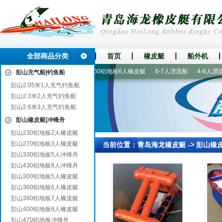
全部商品分类
首页
橡皮艇
船外机
艇|冲锋舟
充气船|钓鱼船
360铝地板6人橡皮艇
6-7人漂流船
4-6人漂流船
彭山充气船|钓鱼船
彭山2.05米1人充气钓鱼船
彭山2.3米2人充气钓鱼船
彭山2.6米3人充气钓鱼船
彭山橡皮艇|冲锋舟
彭山230铝地板2人橡皮艇
彭山270铝地板3人橡皮艇
当前位置：
青岛海龙橡皮艇
->
彭山橡
彭山330铝地板5人冲锋舟
彭山430铝地板8人冲锋舟
彭山300铝地板5人橡皮艇
彭山360铝地板6人橡皮艇
彭山380铝地板7人橡皮艇
彭山400铝地板8人橡皮艇
彭山470铝地板冲锋舟