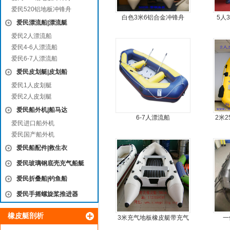
爱民520铝地板冲锋舟
白色3米6铝合金冲锋舟
5人
爱民漂流船|漂流艇
爱民2人漂流船
爱民4-6人漂流船
爱民6-7人漂流船
爱民皮划艇|皮划船
爱民1人皮划艇
爱民2人皮划艇
爱民船外机|船马达
6-7人漂流船
2米
爱民进口船外机
爱民国产船外机
爱民船配件|救生衣
爱民玻璃钢底壳充气船艇
爱民折叠船|钓鱼船
爱民手摇螺旋桨推进器
橡皮艇剖析
3米充气地板橡皮艇带充气
一