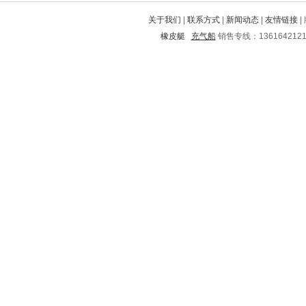
嵩明
息烽
秀英
德安
德昌
关于我们
|
联系方式
|
新闻动态
|
友情链接
|
金溪
阳东
从江
凤城
昌平
橡皮艇
充气船
销售专线：136164212
凤凰
新北
白水
安次
平江
市中
万州
镇坪
丰南
湖里
博爱
古丈
郊区
中山
北戴河
泰顺
赫山
长治
涿州
南岸
丰泽
洛龙
武都
兴隆台
宁安
泉港
平山
金州
榆林
信阳
社旗
中原
永嘉
博山
江门
秦都
包河
五通桥
大英
鄞州
印台
隆尧
铅山
阜城
拱墅
常宁
阳谷
海珠
抚顺
太子河
绛县
城区
墨江
永顺
静乐
兴宾
长寿
高要
怀来
汤原
衡东
宜良
兖州
覃塘
馆陶
蓝田
红河
洮南
梁园
汶川
新市
赣县
铜仁
民和
黑河
灵寿
印江
津市
芮城
新兴
郫县
额济纳
桂林
明山
安新
内丘
礼泉
振兴
夏邑
连平
禅城
宁蒗
海勃湾
南票
广安
乌拉特前旗
万宁
文山
河南