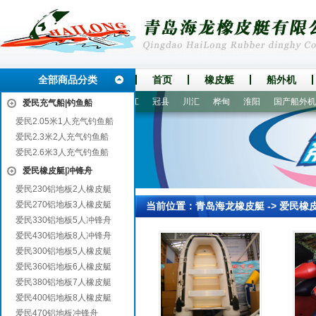
全部商品分类
首页
橡皮艇
船外机
屏
定远
太湖
龙华
椒江
冠县
川汇
桦甸
淮阳
国产船外机
爱民充气船|钓鱼船
爱民2.05米1人充气钓鱼船
爱民2.3米2人充气钓鱼船
爱民2.6米3人充气钓鱼船
爱民橡皮艇|冲锋舟
爱民230铝地板2人橡皮艇
爱民270铝地板3人橡皮艇
当前位置：
青岛海龙橡皮艇
->
爱民橡
爱民330铝地板5人冲锋舟
爱民430铝地板8人冲锋舟
爱民300铝地板5人橡皮艇
爱民360铝地板6人橡皮艇
爱民380铝地板7人橡皮艇
爱民400铝地板8人橡皮艇
爱民470铝地板冲锋舟