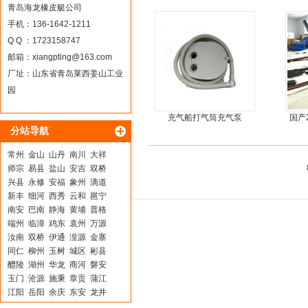
龙骨
青岛海龙橡皮艇公司
手机：136-1642-1211
Q Q ：1723158747
邮箱：
xiangpting@163.com
厂址：山东省青岛莱西姜山工业
园
充气船打气筒充气泵
国产
分站导航
常州
金山
山丹
南川
大祥
师宗
易县
盐山
安吉
双桥
兴县
永修
安福
象州
滴道
新丰
细河
西秀
云和
邕宁
南安
巴南
静海
黄埔
普格
端州
临漳
鸡东
袁州
万源
汝南
双桥
伊通
湟源
金寨
同仁
柳州
玉树
城区
彬县
醴陵
湖州
华龙
商河
磐安
玉门
沧源
施秉
章贡
蒲江
江阳
岳阳
余庆
东安
龙井
荔波
新邵
叠彩
清涧
镇远