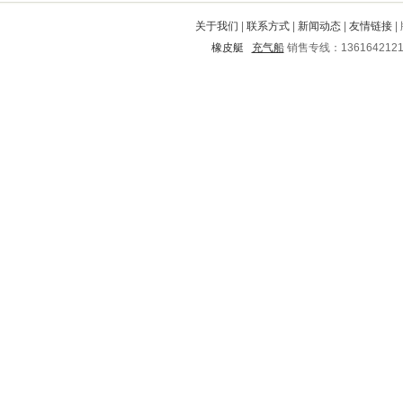
莱州
江夏
池州
武侯
青岛
关于我们
|
联系方式
|
新闻动态
|
友情链接
|
安义
海州
霍州
垣曲
绍兴
橡皮艇
充气船
销售专线：136164212
锦屏
千阳
雁江
临泽
安陆
木里
华容区
桥西
岷县
临武
扶沟
深圳
新华
平阳
福泉
五河
延庆
江干
路桥
扬中
梁子湖
龙南
团风
仓山
德令哈
云梦
华龙
城固
凤泉
开化
秀洲
光山
连平
温江
古丈
万安
南澳
岚皋
息县
薛城
娄底
延川
克什克腾旗
阜宁
龙潭
内丘
通川
茶陵
磐石
爱辉
凤阳
偏关
镇赉
获嘉
东风
丹棱
鄂城
鄂州
香河
蒲城
循化
延平
沙湾
蓝田
船营
永德
石林
歙县
南城
龙州
吉安
淮北
涟水
昌邑
景泰
湖里
普格
宣武
根河
凤翔
苍山
北流
茂南
万盛
新丰
康平
绵阳
宿州
旬阳
都昌
长海
汉沽
珠海
邕宁
振安
平舆
沙市
金阳
容县