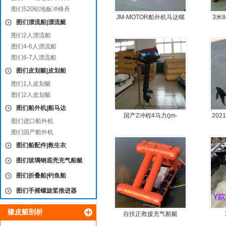
图们520铝地板冲锋舟
JM-MOTOR船外机马达螺
3米
图们漂流船|漂流艇
旋桨舷外机挂浆机
图们2人漂流船
图们4-6人漂流船
图们6-7人漂流船
图们皮划艇|皮划船
图们1人皮划艇
图们2人皮划艇
图们船外机|船马达
国产2冲程4马力(jm-
20
图们进口船外机
moter)船外机
图们国产船外机
图们船配件|救生衣
图们玻璃钢底壳充气船艇
图们折叠船|钓鱼船
图们手摇螺旋桨推进器
橡皮艇剖析
自扶正救援充气船艇