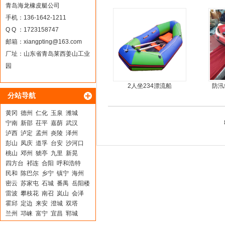
青岛海龙橡皮艇公司
手机：136-1642-1211
Q Q ：1723158747
邮箱：
xiangpting@163.com
厂址：山东省青岛莱西姜山工业
园
2人坐234漂流船
防汛
分站导航
黄冈
德州
仁化
玉泉
潍城
宁南
新邵
茌平
嘉荫
武汉
泸西
泸定
孟州
炎陵
泽州
彭山
凤庆
道孚
台安
沙河口
桃山
邓州
猇亭
九里
新晃
四方台
祁连
合阳
呼和浩特
民和
陈巴尔
乡宁
镇宁
海州
密云
苏家屯
石城
番禺
岳阳楼
雷波
攀枝花
南召
岚山
会泽
霍邱
定边
来安
澄城
双塔
兰州
邛崃
富宁
宜昌
郓城
银州
武都
龙岗
莒南
长寿