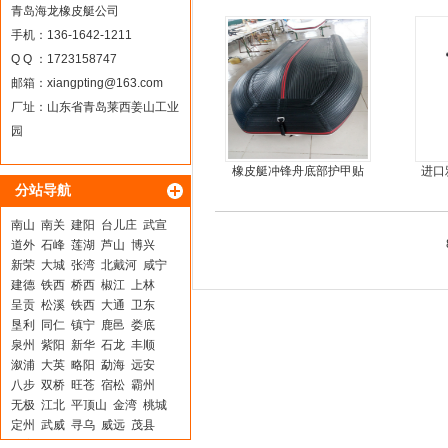
青岛海龙橡皮艇公司
手机：136-1642-1211
Q Q ：1723158747
邮箱：
xiangpting@163.com
厂址：山东省青岛莱西姜山工业
园
橡皮艇冲锋舟底部护甲贴
进口
分站导航
耐磨护皮装甲
南山
南关
建阳
台儿庄
武宣
道外
石峰
莲湖
芦山
博兴
新荣
大城
张湾
北戴河
咸宁
建德
铁西
桥西
椒江
上林
呈贡
松溪
铁西
大通
卫东
垦利
同仁
镇宁
鹿邑
娄底
泉州
紫阳
新华
石龙
丰顺
溆浦
大英
略阳
勐海
远安
八步
双桥
旺苍
宿松
霸州
无极
江北
平顶山
金湾
桃城
定州
武威
寻乌
威远
茂县
靖宇
团风
缙云
内黄
治多