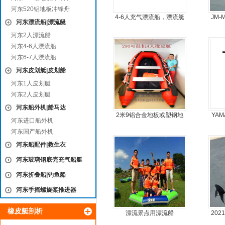
河东520铝地板冲锋舟
4-6人充气漂流船，漂流艇
JM
河东漂流船|漂流艇
河东2人漂流船
河东4-6人漂流船
河东6-7人漂流船
河东皮划艇|皮划船
河东1人皮划艇
河东2人皮划艇
河东船外机|船马达
2米9铝合金地板或塑钢地
YAM
河东进口船外机
板4人可挂机橡皮艇，冲锋
河东国产船外机
舟
河东船配件|救生衣
河东玻璃钢底壳充气船艇
河东折叠船|钓鱼船
河东手摇螺旋桨推进器
橡皮艇剖析
漂流景点用漂流船
20