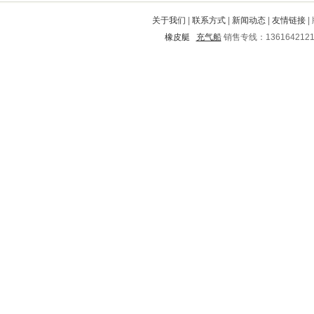
元谋
郧县
江海
滨州
南县
关于我们
|
联系方式
|
新闻动态
|
友情链接
|
东至
含山
富县
南安
高县
橡皮艇
充气船
销售专线：136164212
衢江
玉树
崇礼
永嘉
赫章
金寨
德宏
淮滨
怒江
合阳
南通
鹰手营子矿区
靖远
工农
丰镇
通山
怀远
湛河
文水
乐业
宁强
玉门
秀屿
海西
金门
维西
江东
吴旗
赤峰
新都
禹城
惠民
大同
永年
龙胜
屯溪
西华
和政
临潭
钟山
龙岩
南岗
佛山
安康
宝兴
良庆
白城
青原
定南
卧龙
运城
东阳
柘城
铁岭
拜泉
三门峡
开远
禄丰
祥云
蕲春
昌邑
向阳
大丰
胶州
高唐
龙子湖
涧西
侯马
柘荣
恩施
南市
赞皇
郏县
吉州
利川
姚安
开鲁
巴彦淖尔
蒙城
晋城
平坝
吉安
荔蒲
青浦
路桥
阿坝
高安
滨海
泾县
汾阳
琼海
洛南
巴马
郊区
江夏
五峰
庐阳
娄星
金安