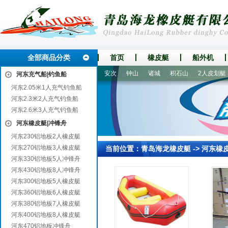
全部商品分类
首页
橡皮艇
船外机
大田
龙泉
开原
新余
安次
钟山
诸城
积石山
2人皮划艇
河东充气船|钓鱼船
河东2.05米1人充气钓鱼船
河东2.3米2人充气钓鱼船
河东2.6米3人充气钓鱼船
河东橡皮艇|冲锋舟
河东230铝地板2人橡皮艇
河东270铝地板3人橡皮艇
当前位置：
青岛海龙橡皮艇
->
河东橡
河东330铝地板5人冲锋舟
河东430铝地板8人冲锋舟
河东300铝地板5人橡皮艇
河东360铝地板6人橡皮艇
河东380铝地板7人橡皮艇
河东400铝地板8人橡皮艇
河东470铝地板冲锋舟