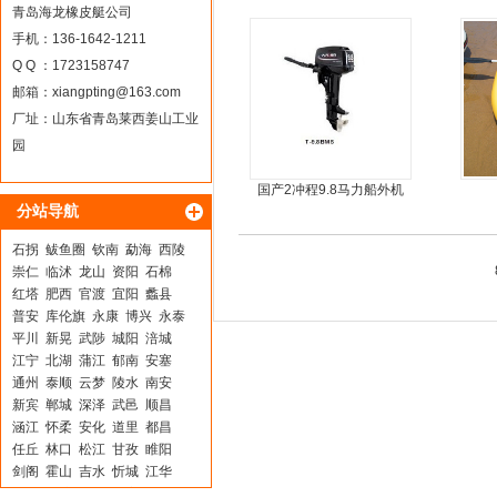
5人
青岛海龙橡皮艇公司
手机：136-1642-1211
Q Q ：1723158747
邮箱：
xiangpting@163.com
厂址：山东省青岛莱西姜山工业
园
国产2冲程9.8马力船外机
分站导航
石拐
鲅鱼圈
钦南
勐海
西陵
崇仁
临沭
龙山
资阳
石棉
红塔
肥西
官渡
宜阳
蠡县
普安
库伦旗
永康
博兴
永泰
平川
新晃
武陟
城阳
涪城
江宁
北湖
蒲江
郁南
安塞
通州
泰顺
云梦
陵水
南安
新宾
郸城
深泽
武邑
顺昌
涵江
怀柔
安化
道里
都昌
任丘
林口
松江
甘孜
睢阳
剑阁
霍山
吉水
忻城
江华
万州
梓潼
双桥
苏家屯
港闸