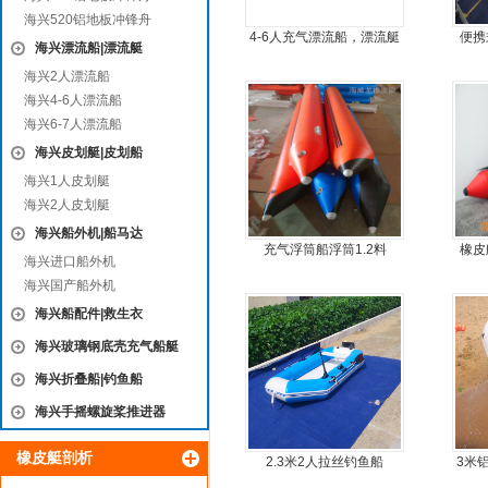
海兴520铝地板冲锋舟
4-6人充气漂流船，漂流艇
便携
海兴漂流船|漂流艇
海兴2人漂流船
海兴4-6人漂流船
海兴6-7人漂流船
海兴皮划艇|皮划船
海兴1人皮划艇
海兴2人皮划艇
海兴船外机|船马达
充气浮筒船浮筒1.2料
橡皮
海兴进口船外机
简单
海兴国产船外机
海兴船配件|救生衣
海兴玻璃钢底壳充气船艇
海兴折叠船|钓鱼船
海兴手摇螺旋桨推进器
橡皮艇剖析
2.3米2人拉丝钓鱼船
3米