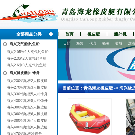
全部商品分类
首页
橡皮艇
船外机
科尔沁旗
沅陵
浮梁
猇亭
日照
海陵
代县
杨凌
樊城
漂流船
海兴充气船|钓鱼船
海兴2.05米1人充气钓鱼船
海兴2.3米2人充气钓鱼船
海兴2.6米3人充气钓鱼船
海兴橡皮艇|冲锋舟
海兴230铝地板2人橡皮艇
海兴270铝地板3人橡皮艇
当前位置：
青岛海龙橡皮艇
->
海兴橡
海兴330铝地板5人冲锋舟
海兴430铝地板8人冲锋舟
海兴300铝地板5人橡皮艇
海兴360铝地板6人橡皮艇
海兴380铝地板7人橡皮艇
海兴400铝地板8人橡皮艇
海兴470铝地板冲锋舟