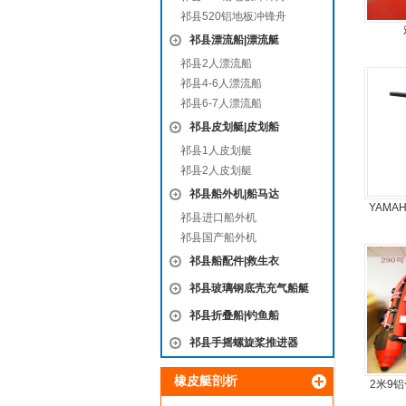
祁县520铝地板冲锋舟
祁县漂流船|漂流艇
祁县2人漂流船
祁县4-6人漂流船
祁县6-7人漂流船
祁县皮划艇|皮划船
祁县1人皮划艇
祁县2人皮划艇
祁县船外机|船马达
YAMA
祁县进口船外机
祁县国产船外机
祁县船配件|救生衣
祁县玻璃钢底壳充气船艇
祁县折叠船|钓鱼船
祁县手摇螺旋桨推进器
橡皮艇剖析
2米9