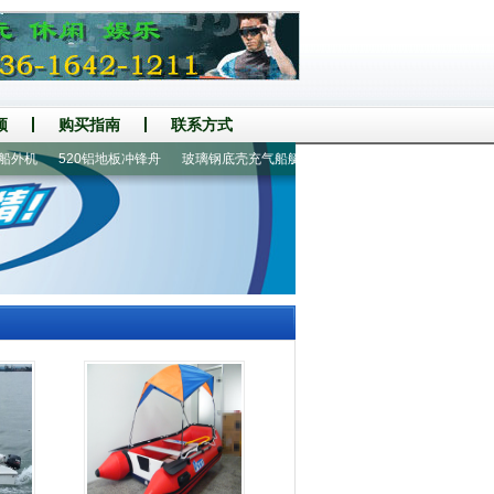
频
购买指南
联系方式
机
520铝地板冲锋舟
玻璃钢底壳充气船艇
手摇螺旋桨推进器
4-6人漂流