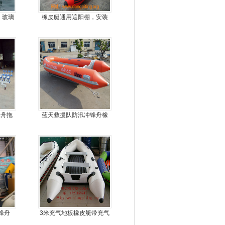
，玻璃
橡皮艇通用遮阳棚，安装
娱乐艇
简单方便，质量好，价格
优
锋舟拖
蓝天救援队防汛冲锋舟橡
皮船艇
锋舟
3米充气地板橡皮艇带充气