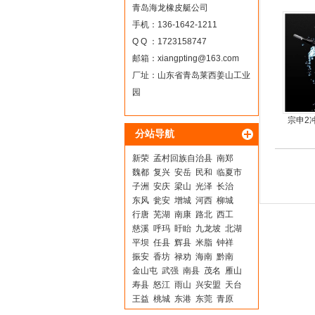
板4人
青岛海龙橡皮艇公司
手机：136-1642-1211
Q Q ：1723158747
邮箱：
xiangpting@163.com
厂址：山东省青岛莱西姜山工业
园
宗申2
分站导航
尾机，
新荣
孟村回族自治县
南郑
魏都
复兴
安岳
民和
临夏市
子洲
安庆
梁山
光泽
长治
东风
瓮安
增城
河西
柳城
行唐
芜湖
南康
路北
西工
慈溪
呼玛
盱眙
九龙坡
北湖
平坝
任县
辉县
米脂
钟祥
振安
香坊
禄劝
海南
黔南
金山屯
武强
南县
茂名
雁山
寿县
怒江
雨山
兴安盟
天台
王益
桃城
东港
东莞
青原
黄埔
兖州
槐荫
范县
崂山