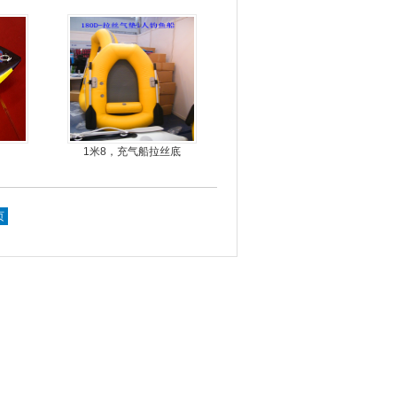
龙骨
1米8，充气船拉丝底
页