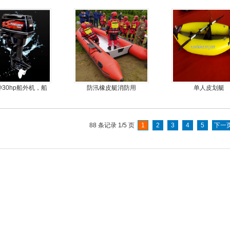
可挂机橡皮艇，冲锋
金地板
舟
冲30hp船外机，船
防汛橡皮艇消防用
单人皮划艇
尾挂机，螺旋桨马
达推进器
88 条记录 1/5 页
1
2
3
4
5
下一