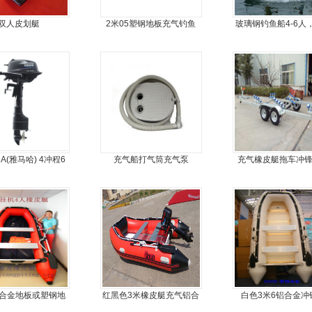
双人皮划艇
2米05塑钢地板充气钓鱼
玻璃钢钓鱼船4-6人
船
钢快艇冲锋舟钓鱼
4.3米前操
HA(雅马哈) 4冲程6
充气船打气筒充气泵
充气橡皮艇拖车冲
马力船外机
车
铝合金地板或塑钢地
红黑色3米橡皮艇充气铝合
白色3米6铝合金冲