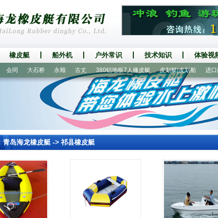
橡皮艇
船外机
户外常识
技术知识
体验视
会同
大石桥
永顺
古丈
380铝地板7人橡皮艇
皮划艇|皮划船
进口船外
：
青岛海龙橡皮艇
->
祁县橡皮艇