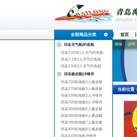
全部商品分类
首页
克石
丰宁满族自治县
兴义
盐津
庐江
官渡
武冈
德城
凉州
祁县充气船|钓鱼船
祁县2.05米1人充气钓鱼船
祁县2.3米2人充气钓鱼船
祁县2.6米3人充气钓鱼船
祁县橡皮艇|冲锋舟
祁县230铝地板2人橡皮艇
祁县270铝地板3人橡皮艇
当前位置
祁县330铝地板5人冲锋舟
祁县430铝地板8人冲锋舟
祁县300铝地板5人橡皮艇
祁县360铝地板6人橡皮艇
祁县380铝地板7人橡皮艇
祁县400铝地板8人橡皮艇
祁县470铝地板冲锋舟