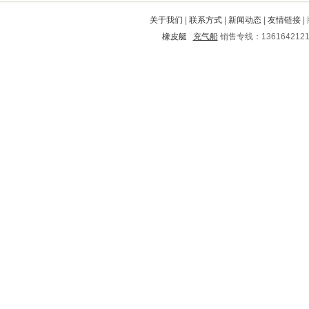
鄂托克前旗
陆河
梁山
宜川
关于我们
|
联系方式
|
新闻动态
|
友情链接
|
龙子湖
龙井
潢川
都江堰
集美
橡皮艇
充气船
销售专线：136164212
立山
闵行
罗源
南郊
江南
汕头
秦淮
南平
衢江
德阳
宽城满族自治县
夏河
管城
鄄城
马鞍山
诸城
新芜
万年
天全
西平
修水
安泽
晴隆
镇远
固镇
金口河
向阳
连山
开远
晋江
合肥
增城
蓬溪
垣曲
江源
兴县
建邺
杨浦
营口
湄潭
福安
桥西
永济
长沙
呈贡
黄岩
南岗
汶川
上犹
光泽
襄城
岳塘
湖口
峨边
三明
柞水
万柏林
保山
南明
巍山
中方
兰考
阳高
天等
贞丰
利津
赣县
安龙
君山
咸阳
长阳
兰州
容县
泽州
扶风
大名
思南
依安
贵池
舒城
华龙
渭城
沿滩
玉溪
桃山
虹口
宝清
江川
惠来
娄星
开江
平武
吴堡
理塘
广安
丰镇
嘉善
林口