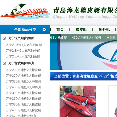
全部商品分类
首页
橡皮艇
船外机
气钓鱼船
1人皮划艇
270铝地板3人橡皮艇
430铝地板8人冲锋舟
皮划艇|皮
万宁充气船|钓鱼船
万宁2.05米1人充气钓鱼船
万宁2.3米2人充气钓鱼船
万宁2.6米3人充气钓鱼船
万宁橡皮艇|冲锋舟
万宁230铝地板2人橡皮艇
万宁270铝地板3人橡皮艇
当前位置：
青岛海龙橡皮艇
->
万宁橡
万宁330铝地板5人冲锋舟
万宁430铝地板8人冲锋舟
万宁300铝地板5人橡皮艇
万宁360铝地板6人橡皮艇
万宁380铝地板7人橡皮艇
万宁400铝地板8人橡皮艇
万宁470铝地板冲锋舟