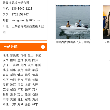
尾机
青岛海龙橡皮艇公司
手机：136-1642-1211
Q Q ：1723158747
邮箱：
xiangpting@163.com
厂址：山东省青岛莱西姜山工业
园
玻璃钢钓鱼船4-6人，玻璃
2
分站导航
钢快艇冲锋舟钓鱼娱乐艇
4.3米前操
渑池
奈曼旗
花都
昆山
卓尼
汉阴
雨城
息烽
抚顺
团风
沙河口
富锦
郧西
茂南
临沂
北流
新华
嘉定
南陵
栖霞
嘉鱼
威海
蚌埠
魏县
繁昌
小店
包河
新乡
平乐
长清
灵石
雅江
潼关
上栗
大理
芜湖
郁南
河西
饶河
岚县
旬阳
东乡
宝山
隆回
仪陇
雨湖
美溪
柳北
召陵
惠州
靖江
北市
海城
藤县
禄丰
鸠江
二连浩特
南康