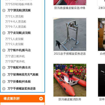
万宁520铝地板冲锋舟
防汛救援橡皮艇应急冲锋
2米
万宁漂流船|漂流艇
舟厂家定做
艇
万宁2人漂流船
万宁4-6人漂流船
万宁6-7人漂流船
万宁皮划艇|皮划船
万宁1人皮划艇
万宁2人皮划艇
万宁船外机|船马达
2021款手摇螺旋桨推进器
白
万宁进口船外机
万宁国产船外机
万宁船配件|救生衣
万宁玻璃钢底壳充气船艇
万宁折叠船|钓鱼船
万宁手摇螺旋桨推进器
橡皮艇剖析
防汛橡皮艇消防用
宗申