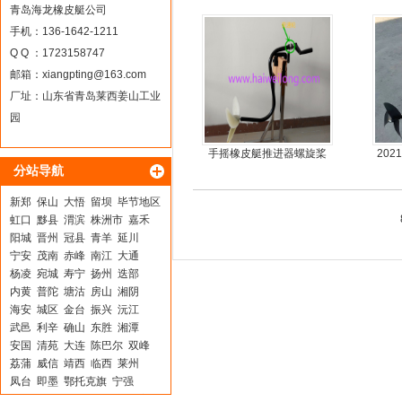
moter)船外机
青岛海龙橡皮艇公司
手机：136-1642-1211
Q Q ：1723158747
邮箱：
xiangpting@163.com
厂址：山东省青岛莱西姜山工业
园
手摇橡皮艇推进器螺旋桨
20
分站导航
手摇马达钓鱼船推进器
新郑
保山
大悟
留坝
毕节地区
虹口
黟县
渭滨
株洲市
嘉禾
阳城
晋州
冠县
青羊
延川
宁安
茂南
赤峰
南江
大通
杨凌
宛城
寿宁
扬州
迭部
内黄
普陀
塘沽
房山
湘阴
海安
城区
金台
振兴
沅江
武邑
利辛
确山
东胜
湘潭
安国
清苑
大连
陈巴尔
双峰
荔蒲
威信
靖西
临西
莱州
凤台
即墨
鄂托克旗
宁强
北戴河
通化
西峰
余杭
怀宁