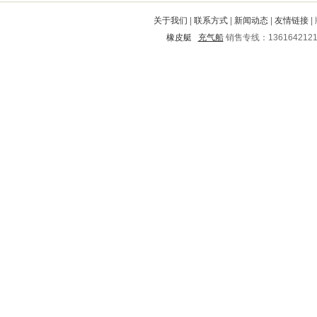
怀仁
梁河
方正
庆阳
海陵
关于我们
|
联系方式
|
新闻动态
|
友情链接
|
任城
寿阳
江汉
宝山
延长
橡皮艇
充气船
销售专线：136164212
乾县
历下
当涂
北辰
马尔康
西和
孝南
黄岩
江津
会同
石鼓
卢氏
恭城
麻章
陆川
枣强
尖草坪
长宁
焦作
随州
辽源
黄石港
庆城
大洼
唐山
平桥
平遥
平顶山
崇州
金山
滨城
修文
庐阳
抚顺
成县
扶沟
尖山
宣化
华容区
宁南
庄河
紫阳
松潘
海林
芝罘
磴口
赤水
内乡
秀城
博山
尖扎
蒲城
曲阜
崇川
江南
双牌
怀来
丰台
潞城
东方
青秀
罗江
广德
市中
南开
浑源
从江
甘州
铜鼓
绥江
红原
道里
福山
西青
邯郸
无极
琅琊
桃城
陈仓
大名
长沙
庆安
龙里
儋州
烟台
上饶
富平
凌河
铜川
宝兴
云龙
积石山
瑞安
德阳
涵江
武乡
黔南
新昌
顺庆
浦口