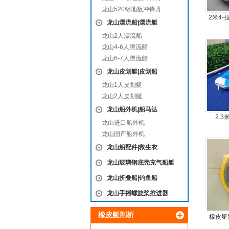
龙山520铝地板冲锋舟
2米4
龙山漂流船|漂流艇
龙山2人漂流船
龙山4-6人漂流船
龙山6-7人漂流船
龙山皮划艇|皮划船
龙山1人皮划艇
龙山2人皮划艇
龙山船外机|船马达
2.
龙山进口船外机
龙山国产船外机
龙山船配件|救生衣
龙山玻璃钢底壳充气船艇
龙山折叠船|钓鱼船
龙山手摇螺旋桨推进器
橡皮艇剖析
橡皮艇