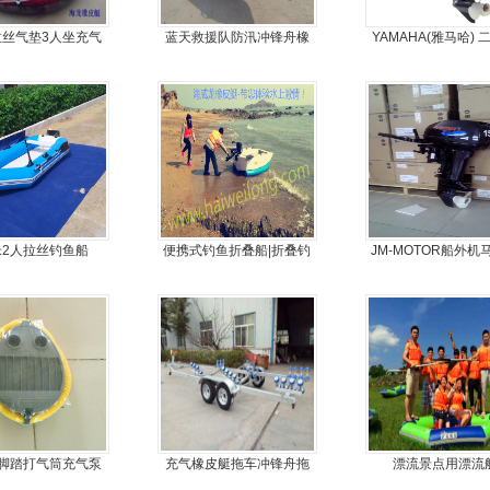
-拉丝气垫3人坐充气
蓝天救援队防汛冲锋舟橡
YAMAHA(雅马哈) 
钓鱼船
皮船艇
30马力船外机
3米2人拉丝钓鱼船
便携式钓鱼折叠船|折叠钓
JM-MOTOR船外机
鱼船|折叠艇JM-MOTOR
旋桨舷外机挂浆
脚踏打气筒充气泵
充气橡皮艇拖车冲锋舟拖
漂流景点用漂流