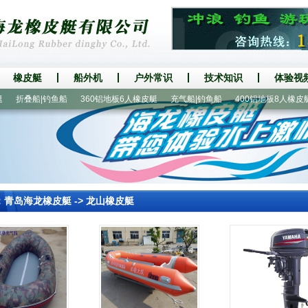
橡皮艇
船外机
户外常识
技术知识
体验视
折叠船|钓鱼船
360铝地板6人橡皮艇
充气船|钓鱼船
400铝地板8人橡皮艇
：
青岛海龙橡皮艇
->
龙山橡皮艇