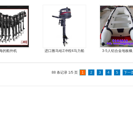
车
海的船外机
进口雅马哈2冲程4马力船
3-5人铝合金地板
外机马达
88 条记录 1/5 页
1
2
3
4
5
下一