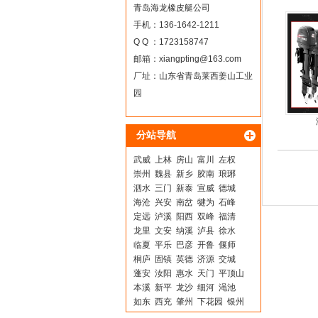
青岛海龙橡皮艇公司
手机：136-1642-1211
Q Q ：1723158747
邮箱：
xiangpting@163.com
厂址：山东省青岛莱西姜山工业
园
分站导航
武威
上林
房山
富川
左权
崇州
魏县
新乡
胶南
琅琊
泗水
三门
新泰
宣威
德城
海沧
兴安
南岔
犍为
石峰
定远
泸溪
阳西
双峰
福清
龙里
文安
纳溪
泸县
徐水
临夏
平乐
巴彦
开鲁
偃师
桐庐
固镇
英德
济源
交城
蓬安
汝阳
惠水
天门
平顶山
本溪
新平
龙沙
细河
渑池
如东
西充
肇州
下花园
银州
和平
仁寿
怒江
浦江
泰和