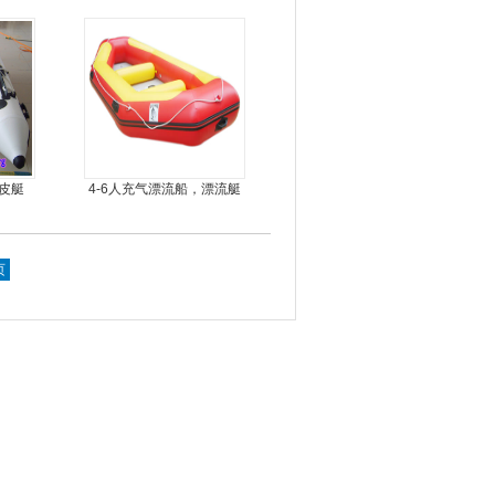
橡皮艇
4-6人充气漂流船，漂流艇
页