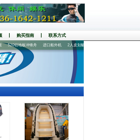
频
购买指南
联系方式
520铝地板冲锋舟
进口船外机
2人皮划艇
380铝地板7人橡皮艇
230铝