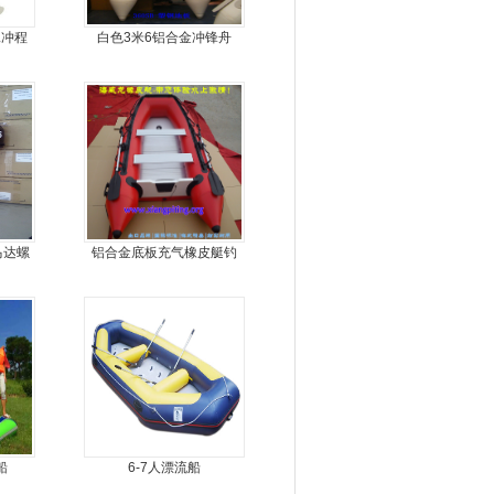
二冲程
白色3米6铝合金冲锋舟
马达螺
铝合金底板充气橡皮艇钓
机
鱼冲锋艇
船
6-7人漂流船