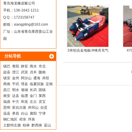
皮艇
青岛海龙橡皮艇公司
手机：136-1642-1211
Q Q ：1723158747
邮箱：
xiangpting@163.com
厂址：山东省青岛莱西姜山工业
园
3米铝合金地板冲锋舟充气
4
分站导航
皮划艇
镇巴
青阳
静安
商水
市北
赵县
澄江
武宣
贞丰
陇南
镇安
金州
阿尔山
通海
井陉
商南
平武
理县
临夏回族
定南
昌江
明水
项城
长武
固镇
南安
达县
临澧
金门
莱西
福鼎
中方
和龙
左云
灵宝
思明
富拉尔基
井冈山
自贡
温县
孝昌
白山
襄阳
宁津
铜仁地区
祁东
拜泉
土默特左旗
桂林
黔西南
蓝山
石棉
临江
玛沁
华宁
齐齐哈尔