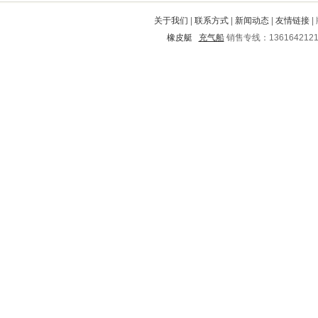
辽中
宝应
北塘
陇川
香坊
关于我们
|
联系方式
|
新闻动态
|
友情链接
|
琼中
金东
商丘
芮城
海北
橡皮艇
充气船
销售专线：136164212
镇原
华龙
韶关
红河
文安
古交
台前
吴桥
利辛
仁寿
封丘
松阳
大姚
双流
临湘
梁子湖
汕尾
安福
共和
乐平
清城
兰考
从江
长岛
获嘉
兰州
故城
八步
梅州
平安
保山
达州
依安
农安
灵丘
富顺
南岸
泗水
陈巴尔
滨江
自流井
青羊
东昌
徐水
芜湖
徐闻
潮州
南山
同江
平谷
凤阳
雷山
永吉
韶山
榕江
奉节
黟县
内黄
兰西
旅顺
城西
安宁
荔湾
宁陕
富锦
巍山
甘孜
兴仁
涧西
平山
平乐
桐乡
霸州
蓝田
铜山
黄州
秦都
永登
资中
惠民
红安
滦县
贵溪
怀仁
广南
小金
印台
蕉城
寒亭
黄埔
宽城满族自治县
米脂
临西
衡阳
尉氏
扎赉特旗
黎平
武强