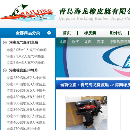
全部商品分类
首页
橡皮艇
船外机
沙河
新会
高青
乾安
北塘
饶河
龙岩
高淳
漂流船|漂流艇
港南充气船|钓鱼船
港南2.05米1人充气钓鱼船
港南2.3米2人充气钓鱼船
港南2.6米3人充气钓鱼船
港南橡皮艇|冲锋舟
港南230铝地板2人橡皮艇
港南270铝地板3人橡皮艇
当前位置：
青岛海龙橡皮艇
->
港南橡
港南330铝地板5人冲锋舟
港南430铝地板8人冲锋舟
港南300铝地板5人橡皮艇
港南360铝地板6人橡皮艇
港南380铝地板7人橡皮艇
港南400铝地板8人橡皮艇
港南470铝地板冲锋舟