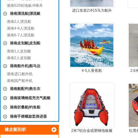
港南520铝地板冲锋舟
进口东发2冲15马力船外
港南漂流船|漂流艇
机船尾机舷外机
港南2人漂流船
港南4-6人漂流船
港南6-7人漂流船
港南皮划艇|皮划船
港南1人皮划艇
港南2人皮划艇
港南船外机|船马达
4-5人香蕉船
2.
港南进口船外机
港南国产船外机
港南船配件|救生衣
港南玻璃钢底壳充气船艇
港南折叠船|钓鱼船
港南手摇螺旋桨推进器
橡皮艇剖析
2米7铝合金或塑钢地板橡
红黑