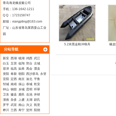
丝气垫魔毯
动力
青岛海龙橡皮艇公司
手机：136-1642-1211
Q Q ：1723158747
邮箱：
xiangpting@163.com
厂址：山东省青岛莱西姜山工业
园
5.2米黑金刚冲锋舟
橡皮
分站导航
新安
西湖
镜湖
鸡西
武江
白玉
五营
临翔
邢台
古城
迎泽
临高
如皋
禹会
澧县
资阳
奉新
朝阳
西沙群岛
永登
宜阳
定西
南京
渝北
平鲁
邹城
南靖
保山
恭城
乾安
钟山
铜鼓
乡城
昆明
环翠
卫东
徽县
鹿邑
岳池
井研
潼南
杂多
上虞
太湖
尉氏
罗平
武宣
南山
兴义
凯里
桦川
兰西
寿宁
贺州
阳朔
淮北
桃山
洛宁
英山
神农架