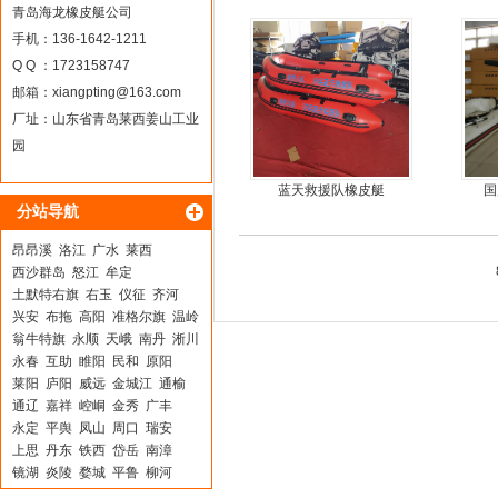
青岛海龙橡皮艇公司
手机：136-1642-1211
Q Q ：1723158747
邮箱：
xiangpting@163.com
厂址：山东省青岛莱西姜山工业
园
蓝天救援队橡皮艇
国
分站导航
昂昂溪
洛江
广水
莱西
西沙群岛
怒江
牟定
土默特右旗
右玉
仪征
齐河
兴安
布拖
高阳
准格尔旗
温岭
翁牛特旗
永顺
天峨
南丹
淅川
永春
互助
睢阳
民和
原阳
莱阳
庐阳
威远
金城江
通榆
通辽
嘉祥
崆峒
金秀
广丰
永定
平舆
凤山
周口
瑞安
上思
丹东
铁西
岱岳
南漳
镜湖
炎陵
婺城
平鲁
柳河
从江
四方台
仪陇
上杭
莱山