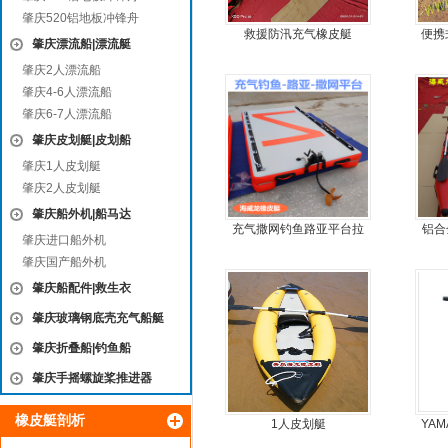
肇庆520铝地板冲锋舟
救援防汛充气橡皮艇
便携
肇庆漂流船|漂流艇
鱼船
肇庆2人漂流船
肇庆4-6人漂流船
肇庆6-7人漂流船
肇庆皮划艇|皮划船
肇庆1人皮划艇
肇庆2人皮划艇
肇庆船外机|船马达
充气撒网钓鱼路亚平台拉
铝合
肇庆进口船外机
丝气垫魔毯
肇庆国产船外机
肇庆船配件|救生衣
肇庆玻璃钢底壳充气船艇
肇庆折叠船|钓鱼船
肇庆手摇螺旋桨推进器
橡皮艇剖析
1人皮划艇
YAM