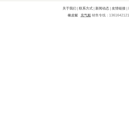
建平
龙安
马龙
甘泉
普格
关于我们
|
联系方式
|
新闻动态
|
友情链接
|
海伦
恒山
莒县
永修
大方
橡皮艇
充气船
销售专线：136164212
永丰
铜山
湘阴
平乡
陵水
大姚
龙华
渭源
平武
瑶海
惠东
绵竹
金口河
嵩县
蠡县
仙游
鄂城
西平
霍林郭勒
南昌
安吉
民权
柳北
称多
塔河
大连
个旧
虹口
莆田
石棉
山海关
东昌府
酉阳
锦州
萍乡
康定
高密
大祥
淮上
仙桃
海州
确山
萝北
鄄城
合肥
龙海
商南
正宁
峨边
兴安盟
荣昌
什邡
工农
润州
西区
孝南
东山
长乐
北安
双江
靖江
海南
商都
黑河
洪江
三原
金安
武陵源
句容
旬阳
黔东南
黑山
惠州
元谋
船山
古塔
冠县
东兰
澄海
德州
甘谷
市中
龙泉
黔江
雁江
长治
蓬江
武邑
白银
绥德
西林
东陵
肥城
嘉鱼
泉山
翠云
江安
朝阳
遂川
湖州