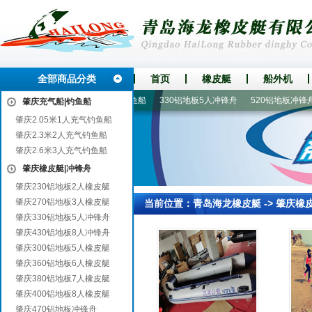
全部商品分类
首页
橡皮艇
船外机
永胜
潘集
2.05米1人充气钓鱼船
330铝地板5人冲锋舟
520铝地板冲锋舟
肇庆充气船|钓鱼船
肇庆2.05米1人充气钓鱼船
肇庆2.3米2人充气钓鱼船
肇庆2.6米3人充气钓鱼船
肇庆橡皮艇|冲锋舟
肇庆230铝地板2人橡皮艇
肇庆270铝地板3人橡皮艇
当前位置：
青岛海龙橡皮艇
->
肇庆橡
肇庆330铝地板5人冲锋舟
肇庆430铝地板8人冲锋舟
肇庆300铝地板5人橡皮艇
肇庆360铝地板6人橡皮艇
肇庆380铝地板7人橡皮艇
肇庆400铝地板8人橡皮艇
肇庆470铝地板冲锋舟