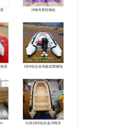
气泵
冲锋舟尾轮拖轮
动推进
3米6铝合金地板或塑钢地
板6人可挂机橡皮艇，冲锋
舟，动力艇
m-
白色3米6铝合金冲锋舟