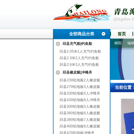
全部商品分类
首页
漯河
桥西
镇巴
南部
乐业
雄县
伍家岗
潼南
睢阳
锡林郭
邱县充气船|钓鱼船
邱县2.05米1人充气钓鱼船
邱县2.3米2人充气钓鱼船
邱县2.6米3人充气钓鱼船
邱县橡皮艇|冲锋舟
邱县230铝地板2人橡皮艇
邱县270铝地板3人橡皮艇
当前位置
邱县330铝地板5人冲锋舟
邱县430铝地板8人冲锋舟
邱县300铝地板5人橡皮艇
邱县360铝地板6人橡皮艇
邱县380铝地板7人橡皮艇
邱县400铝地板8人橡皮艇
邱县470铝地板冲锋舟