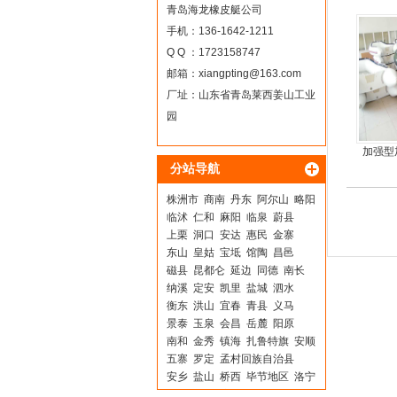
青岛海龙橡皮艇公司
手机：136-1642-1211
Q Q ：1723158747
邮箱：
xiangpting@163.com
厂址：山东省青岛莱西姜山工业
园
加强型
分站导航
株洲市
商南
丹东
阿尔山
略阳
临沭
仁和
麻阳
临泉
蔚县
上栗
洞口
安达
惠民
金寨
东山
皇姑
宝坻
馆陶
昌邑
磁县
昆都仑
延边
同德
南长
纳溪
定安
凯里
盐城
泗水
衡东
洪山
宜春
青县
义马
景泰
玉泉
会昌
岳麓
阳原
南和
金秀
镇海
扎鲁特旗
安顺
五寨
罗定
孟村回族自治县
安乡
盐山
桥西
毕节地区
洛宁
赤水
防城
涪城
临县
武进