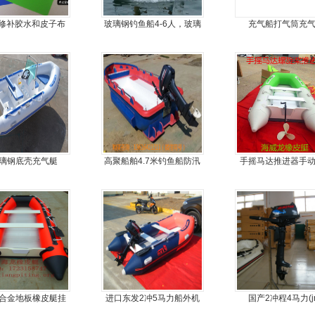
修补胶水和皮子布
玻璃钢钓鱼船4-6人，玻璃
充气船打气筒充
料
钢快艇冲锋舟钓鱼娱乐艇
4.3米前操
b玻璃钢底壳充气艇
高聚船舶4.7米钓鱼船防汛
手摇马达推进器手
冲锋舟发泡船塑料船8人动
器
力艇
铝合金地板橡皮艇挂
进口东发2冲5马力船外机
国产2冲程4马力(j