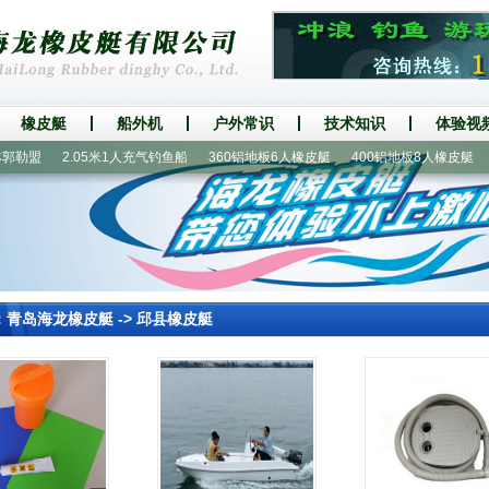
橡皮艇
船外机
户外常识
技术知识
体验视
勒盟
2.05米1人充气钓鱼船
360铝地板6人橡皮艇
400铝地板8人橡皮艇
手
：
青岛海龙橡皮艇
->
邱县橡皮艇