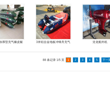
机艇动力艇
推进器螺旋桨
moter)船外机
加厚型充气橡皮艇
3米铝合金地板冲锋舟充气
沧龙船外机
皮划艇
88 条记录 1/5 页
1
2
3
4
5
下一