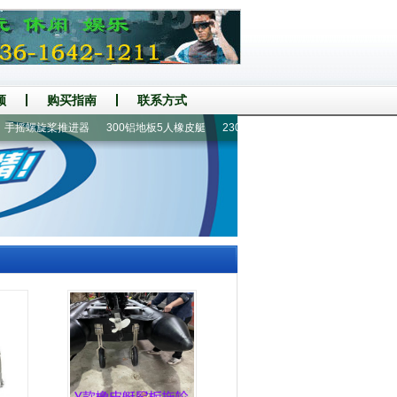
频
购买指南
联系方式
摇螺旋桨推进器
300铝地板5人橡皮艇
230铝地板2人橡皮艇
6-7人漂流船