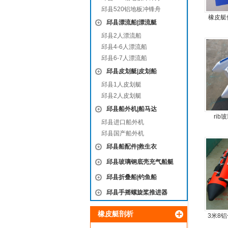
邱县520铝地板冲锋舟
橡皮艇
邱县漂流船|漂流艇
邱县2人漂流船
邱县4-6人漂流船
邱县6-7人漂流船
邱县皮划艇|皮划船
邱县1人皮划艇
邱县2人皮划艇
邱县船外机|船马达
ri
邱县进口船外机
邱县国产船外机
邱县船配件|救生衣
邱县玻璃钢底壳充气船艇
邱县折叠船|钓鱼船
邱县手摇螺旋桨推进器
橡皮艇剖析
3米8