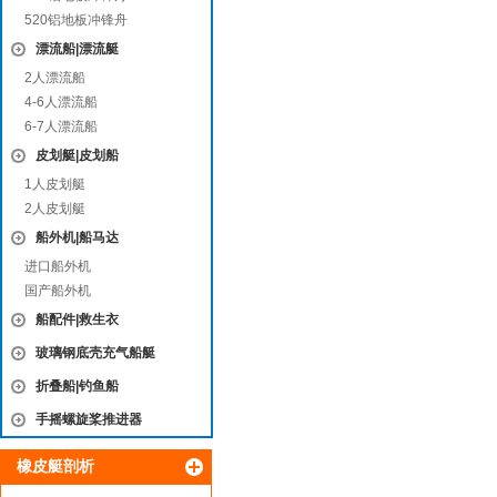
520铝地板冲锋舟
漂流船|漂流艇
2人漂流船
4-6人漂流船
6-7人漂流船
皮划艇|皮划船
1人皮划艇
2人皮划艇
船外机|船马达
进口船外机
国产船外机
船配件|救生衣
玻璃钢底壳充气船艇
折叠船|钓鱼船
手摇螺旋桨推进器
橡皮艇剖析