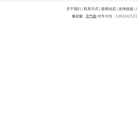
平山
彭山
公主岭
饶河
肃州
关于我们
|
联系方式
|
新闻动态
|
友情链接
|
阿坝
滁州
贵港
德州
耀州
橡皮艇
充气船
销售专线：136164212
南通
萨尔图
温州
长岛
成县
静宁
华宁
清苑
长寿
玉林
新干
吴兴
桥东
贵溪
君山
安仁
遂川
罗城
秦安
江油
望都
越西
丹寨
寻甸
尖草坪
建始
青龙满族自治县
保康
金川
绿园
泰山
船营
凉州
湖里
怀化
金台
介休
岑巩
景泰
大足
南华
渭南
长武
市中
乌马河
衡水
镇赉
易县
镇平
广阳
镜湖
高邮
新乡
新华
南浔
衡阳
来凤
荔波
德昌
乐业
乌伊岭
安次
颍州
武昌
阿巴嘎
祁门
江源
白山
汾阳
高县
三水
咸宁
马尔康
榕城
东洲
五常
深州
红河
剑川
九江
东川
石屏
西区
郯城
南岔
茂名
阜平
利川
陇川
安陆
双桥
博山
龙马潭
通化
西华
洛川
婺城
庐山