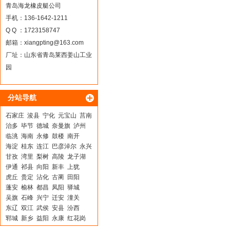
青岛海龙橡皮艇公司
手机：136-1642-1211
Q Q ：1723158747
邮箱：
xiangpting@163.com
厂址：山东省青岛莱西姜山工业
园
分站导航
石家庄
浚县
宁化
元宝山
莒南
治多
毕节
德城
奈曼旗
泸州
临洮
海南
永修
鼓楼
南开
海淀
桂东
连江
巴彦淖尔
永兴
甘孜
湾里
梨树
高陵
龙子湖
伊通
祁县
向阳
新丰
上犹
虎丘
贵定
沾化
古蔺
田阳
蓬安
榆林
都昌
凤阳
驿城
吴旗
石峰
兴宁
迁安
潼关
东辽
双江
武侯
安县
汾西
郓城
新乡
益阳
永康
红花岗
芜湖
雅安
楚州
稻城
邻水