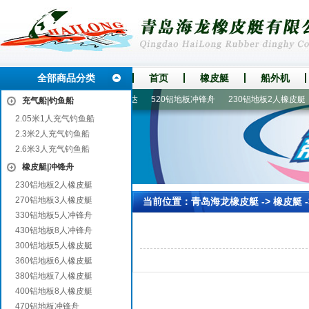
全部商品分类
首页
橡皮艇
船外机
30铝地板5人冲锋舟
船外机|船马达
520铝地板冲锋舟
230铝地板2人橡皮艇
充气船|钓鱼船
2.05米1人充气钓鱼船
2.3米2人充气钓鱼船
2.6米3人充气钓鱼船
橡皮艇|冲锋舟
230铝地板2人橡皮艇
270铝地板3人橡皮艇
当前位置：
青岛海龙橡皮艇
->
橡皮艇
-
330铝地板5人冲锋舟
430铝地板8人冲锋舟
300铝地板5人橡皮艇
360铝地板6人橡皮艇
380铝地板7人橡皮艇
400铝地板8人橡皮艇
470铝地板冲锋舟