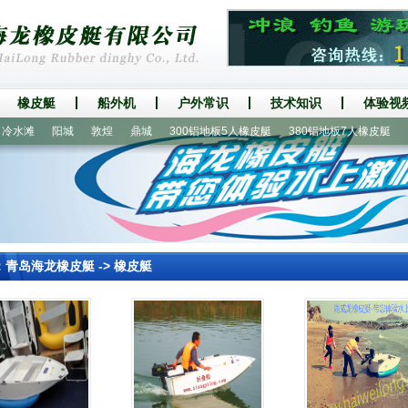
橡皮艇
船外机
户外常识
技术知识
体验视
水滩
阳城
敦煌
鼎城
300铝地板5人橡皮艇
380铝地板7人橡皮艇
4
：
青岛海龙橡皮艇
->
橡皮艇