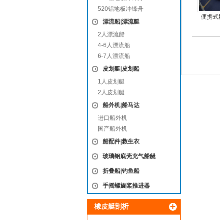
520铝地板冲锋舟
便携式
漂流船|漂流艇
耐
2人漂流船
4-6人漂流船
6-7人漂流船
皮划艇|皮划船
1人皮划艇
2人皮划艇
船外机|船马达
进口船外机
国产船外机
船配件|救生衣
玻璃钢底壳充气船艇
折叠船|钓鱼船
手摇螺旋桨推进器
橡皮艇剖析