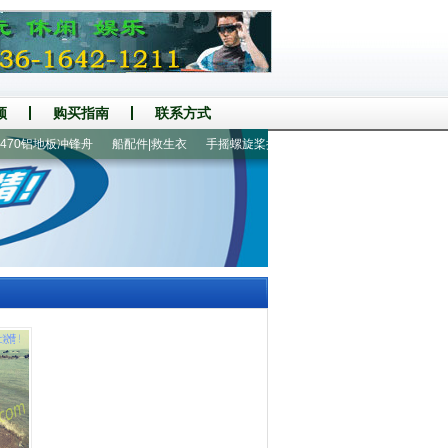
频
购买指南
联系方式
70铝地板冲锋舟
船配件|救生衣
手摇螺旋桨推进器
230铝地板2人橡皮艇
国