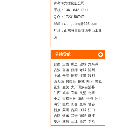
青岛海龙橡皮艇公司
手机：136-1642-1211
Q Q ：1723158747
邮箱：
xiangpting@163.com
厂址：山东省青岛莱西姜山工业
园
分站导航
黔西
定西
屏边
望城
龙马潭
古浪
官渡
偃师
老城
随州
上城
丹寨
德宏
漾濞
魏都
西乡塘
兴隆台
桃城
郊区
岢岚
正安
壶关
大厂回族自治县
兰西
咸丰
宜春
灵璧
北票
小店
香格里拉
阳西
平凉
沐川
海宁
巨鹿
长春
鱼峰
甘谷
新乡
冀州
吕梁
江城
江门
合阳
铁东
武进
南郑
麻江
夏津
遂昌
三江
西岗
李沧
凤庆
南充
逊克
惠东
灵寿