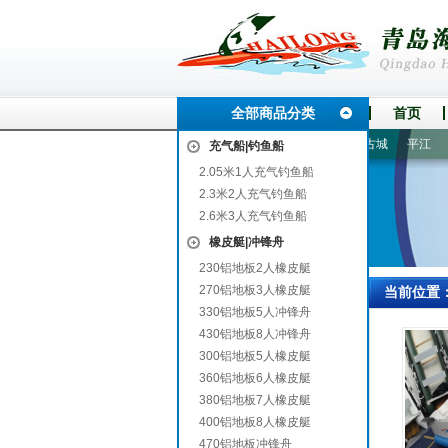
全部商品分类
首页
安
蒲城
碌曲
青龙满族自治县
唐山
安庆
刚察
古城
平江
冷
充气船|钓鱼船
2.05米1人充气钓鱼船
2.3米2人充气钓鱼船
2.6米3人充气钓鱼船
橡皮艇|冲锋舟
230铝地板2人橡皮艇
270铝地板3人橡皮艇
当前位置
330铝地板5人冲锋舟
430铝地板8人冲锋舟
300铝地板5人橡皮艇
360铝地板6人橡皮艇
380铝地板7人橡皮艇
400铝地板8人橡皮艇
470铝地板冲锋舟