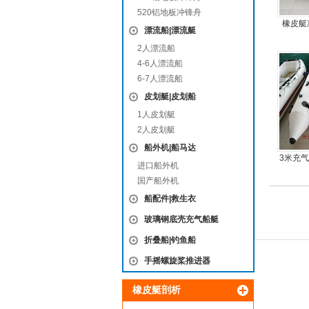
520铝地板冲锋舟
橡皮艇
漂流船|漂流艇
2人漂流船
4-6人漂流船
6-7人漂流船
皮划艇|皮划船
1人皮划艇
2人皮划艇
船外机|船马达
3米充
进口船外机
国产船外机
船配件|救生衣
玻璃钢底壳充气船艇
折叠船|钓鱼船
手摇螺旋桨推进器
橡皮艇剖析