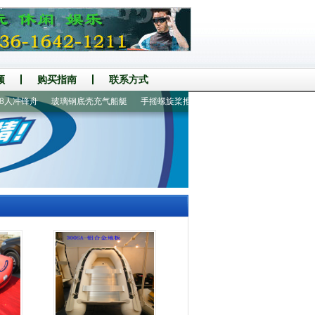
频
购买指南
联系方式
人冲锋舟
玻璃钢底壳充气船艇
手摇螺旋桨推进器
360铝地板6人橡皮艇
30