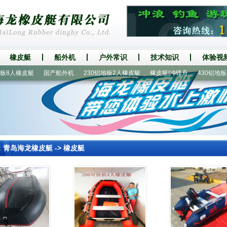
橡皮艇
船外机
户外常识
技术知识
体验视
8人橡皮艇
国产船外机
230铝地板2人橡皮艇
橡皮艇|冲锋舟
430铝地板8
：
青岛海龙橡皮艇
->
橡皮艇