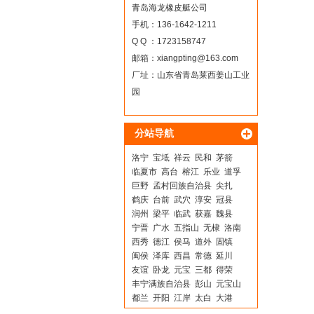
青岛海龙橡皮艇公司
手机：136-1642-1211
Q Q ：1723158747
邮箱：
xiangpting@163.com
厂址：山东省青岛莱西姜山工业
园
分站导航
洛宁
宝坻
祥云
民和
茅箭
临夏市
高台
榕江
乐业
道孚
巨野
孟村回族自治县
尖扎
鹤庆
台前
武穴
淳安
冠县
润州
梁平
临武
获嘉
魏县
宁晋
广水
五指山
无棣
洛南
西秀
德江
侯马
道外
固镇
闽侯
泽库
西昌
常德
延川
友谊
卧龙
元宝
三都
得荣
丰宁满族自治县
彭山
元宝山
都兰
开阳
江岸
太白
大港
莲湖
资源
盐山
云安
磴口