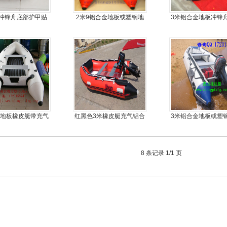
冲锋舟底部护甲贴
2米9铝合金地板或塑钢地
3米铝合金地板冲锋
耐磨护皮装甲
板4人可挂机橡皮艇，冲锋
皮划艇
舟
气地板橡皮艇带充气
红黑色3米橡皮艇充气铝合
3米铝合金地板或塑
龙骨
金地板
5人可挂机橡皮艇，
舟，动力艇
8 条记录 1/1 页