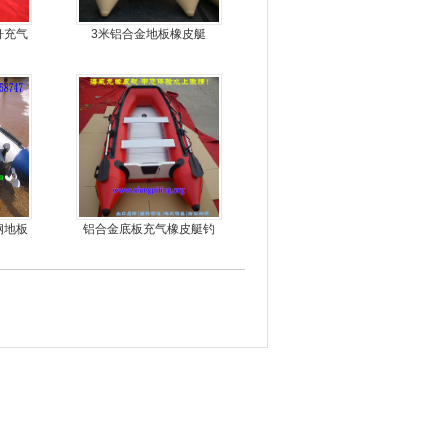
舟充气
3米铝合金地板橡皮艇
钢地板
铝合金底板充气橡皮艇钓
冲锋
鱼冲锋艇