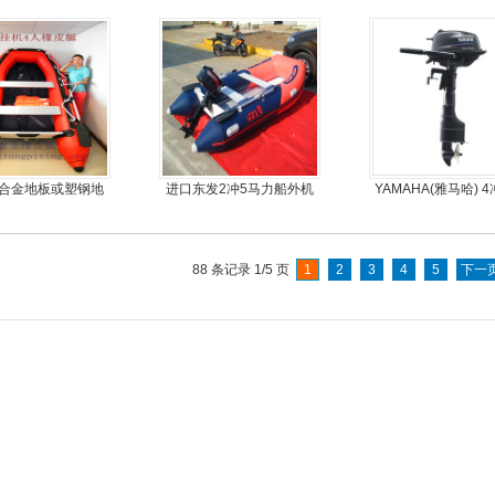
板6人可挂机橡皮艇，冲锋
舟，动力艇
铝合金地板或塑钢地
进口东发2冲5马力船外机
YAMAHA(雅马哈) 
可挂机橡皮艇，冲锋
推进器螺旋桨
马力船外机
舟
88 条记录 1/5 页
1
2
3
4
5
下一