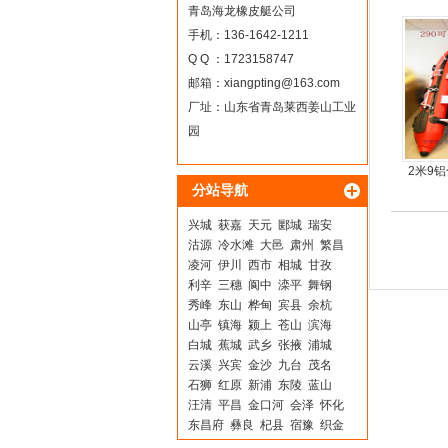
青岛海龙橡皮艇公司
手机：136-1642-1211
Q Q ：1723158747
邮箱：
xiangpting@163.com
厂址：山东省青岛莱西姜山工业
园
2米9
分站导航
板4人
兴城
获嘉
天元
郾城
瑞安
沽源
冷水滩
大邑
肃州
繁昌
凌河
伊川
西市
相城
甘孜
利辛
三穗
阆中
滦平
舞钢
秀峰
东山
桦甸
宾县
余杭
山亭
镇海
颍上
苍山
滨海
白城
蕉城
武乡
张掖
浦城
云溪
兴宾
金沙
九台
茂名
石狮
红原
新浦
东陵
蓝山
汪清
平昌
金口河
会泽
怀化
东昌府
彝良
杞县
宿豫
织金
苏尼特
张家川
新邱
辽中
荔城