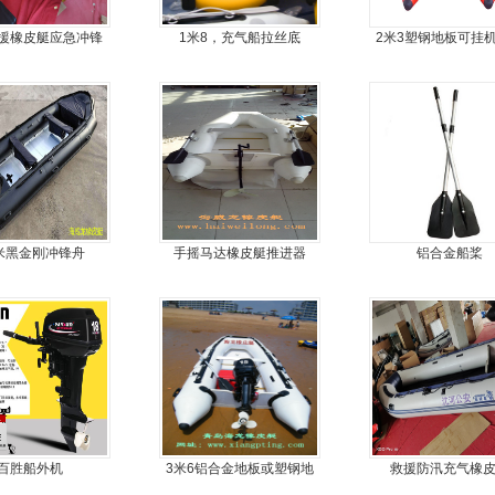
援橡皮艇应急冲锋
1米8，充气船拉丝底
2米3塑钢地板可挂
舟厂家定做
艇，冲锋舟，坐2
2米黑金刚冲锋舟
手摇马达橡皮艇推进器
铝合金船桨
百胜船外机
3米6铝合金地板或塑钢地
救援防汛充气橡