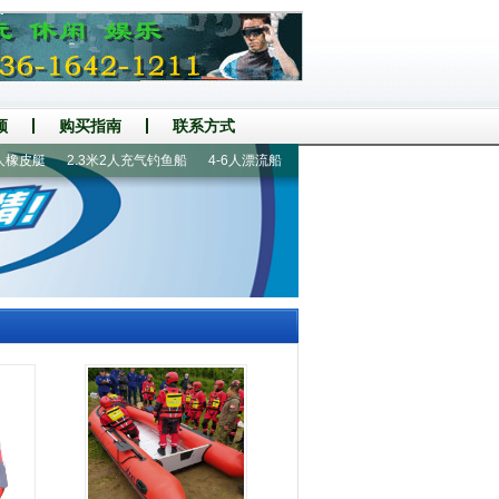
频
购买指南
联系方式
皮艇
2.3米2人充气钓鱼船
4-6人漂流船
360铝地板6人橡皮艇
2人皮划艇