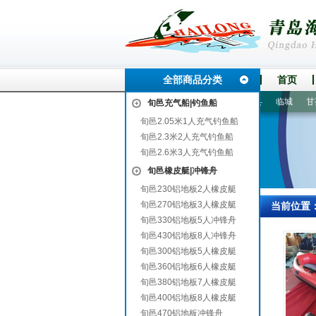
全部商品分类
首页
牌
洮北
道里
裕华
襄城
辛集
辽源
江都
横县
临城
甘孜
旬邑充气船|钓鱼船
旬邑2.05米1人充气钓鱼船
旬邑2.3米2人充气钓鱼船
旬邑2.6米3人充气钓鱼船
旬邑橡皮艇|冲锋舟
旬邑230铝地板2人橡皮艇
旬邑270铝地板3人橡皮艇
当前位置
旬邑330铝地板5人冲锋舟
旬邑430铝地板8人冲锋舟
旬邑300铝地板5人橡皮艇
旬邑360铝地板6人橡皮艇
旬邑380铝地板7人橡皮艇
旬邑400铝地板8人橡皮艇
旬邑470铝地板冲锋舟