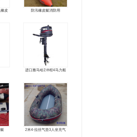
机橡皮
防汛橡皮艇消防用
人
进口雅马哈2冲程4马力船
外机马达
皮艇
2米4-拉丝气垫3人坐充气