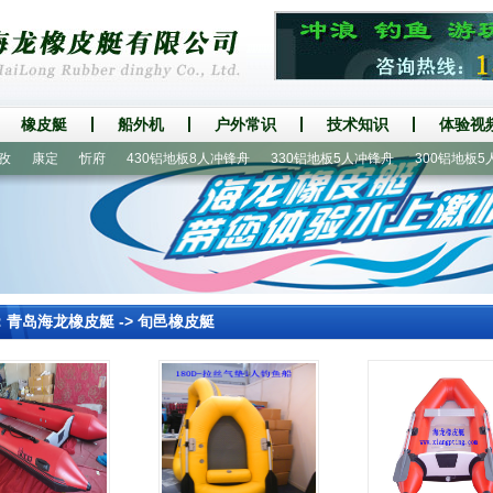
橡皮艇
船外机
户外常识
技术知识
体验视
康定
忻府
430铝地板8人冲锋舟
330铝地板5人冲锋舟
300铝地板5人橡
：
青岛海龙橡皮艇
->
旬邑橡皮艇