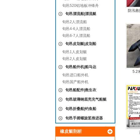
旬邑520铝地板冲锋舟
防汛救
旬邑漂流船|漂流艇
旬邑2人漂流船
旬邑4-6人漂流船
旬邑6-7人漂流船
旬邑皮划艇|皮划船
旬邑1人皮划艇
旬邑2人皮划艇
旬邑船外机|船马达
5.
旬邑进口船外机
旬邑国产船外机
旬邑船配件|救生衣
旬邑玻璃钢底壳充气船艇
旬邑折叠船|钓鱼船
旬邑手摇螺旋桨推进器
橡皮艇剖析