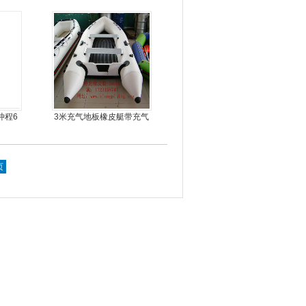
钓鱼船
4冲程6
3米充气地板橡皮艇带充气
龙骨
页