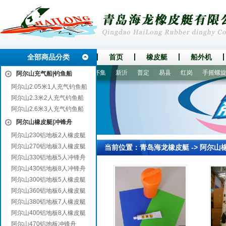
全部商品分类
首页
橡皮艇
船外机
洮北
湘桥
泾县
虎丘
怀集
新沂
普定
易县
红岗
手摇螺旋桨
阿尔山充气船|钓鱼船
阿尔山2.05米1人充气钓鱼船
阿尔山2.3米2人充气钓鱼船
阿尔山2.6米3人充气钓鱼船
阿尔山橡皮艇|冲锋舟
阿尔山230铝地板2人橡皮艇
阿尔山270铝地板3人橡皮艇
当前位置：
青岛海龙橡皮艇
->
阿尔山
阿尔山330铝地板5人冲锋舟
阿尔山430铝地板8人冲锋舟
阿尔山300铝地板5人橡皮艇
阿尔山360铝地板6人橡皮艇
阿尔山380铝地板7人橡皮艇
阿尔山400铝地板8人橡皮艇
阿尔山470铝地板冲锋舟