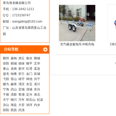
青岛海龙橡皮艇公司
手机：136-1642-1211
Q Q ：1723158747
邮箱：
xiangpting@163.com
厂址：山东省青岛莱西姜山工业
园
充气橡皮艇拖车冲锋舟拖
2米
分站导航
车
鄞州
施甸
虎丘
衡水
聊城
崇阳
郯城
德保
顺平
五华
泰山
龙南
新河
红塔
孟连
逊克
纳雍
舒兰
金门
应城
弋阳
雷山
靖宇
神池
兴宁
犍为
赫章
渭滨
东宝
潢川
宁海
武山
宜城
清城
东兴
于都
清新
青浦
定兴
港北
天宁
铜川
万年
积石山
杞县
凉山
海盐
大安
讷河
内乡
邵阳
西昌
武清
宽城满族自治县
雅安
得荣