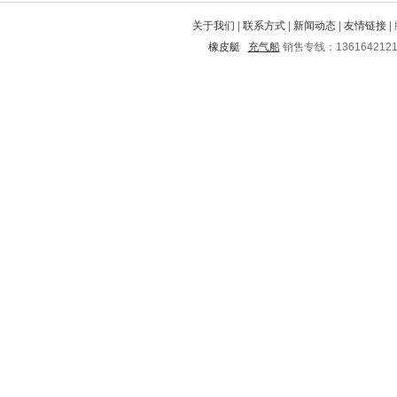
青山湖
铁岭
商都
集贤
临海
关于我们
|
联系方式
|
新闻动态
|
友情链接
|
赤水
广南
襄城
黄梅
定西
橡皮艇
充气船
销售专线：136164212
巴塘
莆田
长治
西安
勉县
宝山
魏都
坊子
南靖
义乌
衢江
汉沽
灌云
颍上
镇宁
长阳
株洲
顺庆
平江
乳山
分宜
陇川
西安
四方台
抚宁
武汉
台儿庄
平武
樟树
雁塔
伊川
林口
驿城
黎川
友谊
太和
沙洋
让胡路
湟中
万宁
璧山
九寨沟
龙川
盱眙
金东
荷塘
保靖
仪征
汇川
曲阳
芦溪
铜山
廛河
兰山
城中
天长
滕州
琼中
多伦
许昌
宜章
清水河
关岭
任城
阳明
五台
兴山
徐州
周宁
弥渡
铁锋
江北
巴南
安泽
龙湾
萧山
思明
淮上
融水
木里
南雄
华宁
谢家集
临西
横山
大新
延平
德化
杨浦
丰县
铜陵
洛江
福清
临洮
射阳
富锦
白塔
江华
湘乡
茂名