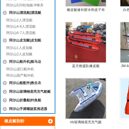
阿尔山520铝地板冲锋舟
橡皮艇修补胶水和皮子布
白
阿尔山漂流船|漂流艇
料
阿尔山2人漂流船
阿尔山4-6人漂流船
阿尔山6-7人漂流船
阿尔山皮划艇|皮划船
阿尔山1人皮划艇
阿尔山2人皮划艇
阿尔山船外机|船马达
蓝天救援队橡皮艇
JM
阿尔山进口船外机
阿尔山国产船外机
阿尔山船配件|救生衣
阿尔山玻璃钢底壳充气船艇
阿尔山折叠船|钓鱼船
阿尔山手摇螺旋桨推进器
橡皮艇剖析
rib玻璃钢底壳充气艇