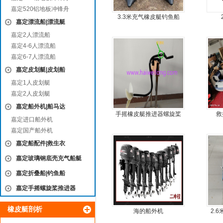
嘉定520铝地板冲锋舟
3.3米充气橡皮艇钓鱼船
嘉定漂流船|漂流艇
嘉定2人漂流船
嘉定4-6人漂流船
嘉定6-7人漂流船
嘉定皮划艇|皮划船
嘉定1人皮划艇
嘉定2人皮划艇
嘉定船外机|船马达
手摇橡皮艇推进器螺旋桨
救
嘉定进口船外机
手摇马达钓鱼船推进器
嘉定国产船外机
嘉定船配件|救生衣
嘉定玻璃钢底壳充气船艇
嘉定折叠船|钓鱼船
嘉定手摇螺旋桨推进器
橡皮艇剖析
海的船外机
2.