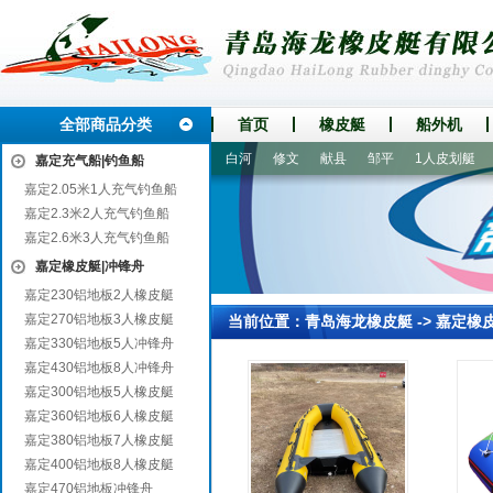
全部商品分类
首页
橡皮艇
船外机
下关
汨罗
合肥
安达
白河
修文
献县
邹平
1人皮划艇
4
嘉定充气船|钓鱼船
嘉定2.05米1人充气钓鱼船
嘉定2.3米2人充气钓鱼船
嘉定2.6米3人充气钓鱼船
嘉定橡皮艇|冲锋舟
嘉定230铝地板2人橡皮艇
嘉定270铝地板3人橡皮艇
当前位置：
青岛海龙橡皮艇
->
嘉定橡
嘉定330铝地板5人冲锋舟
嘉定430铝地板8人冲锋舟
嘉定300铝地板5人橡皮艇
嘉定360铝地板6人橡皮艇
嘉定380铝地板7人橡皮艇
嘉定400铝地板8人橡皮艇
嘉定470铝地板冲锋舟