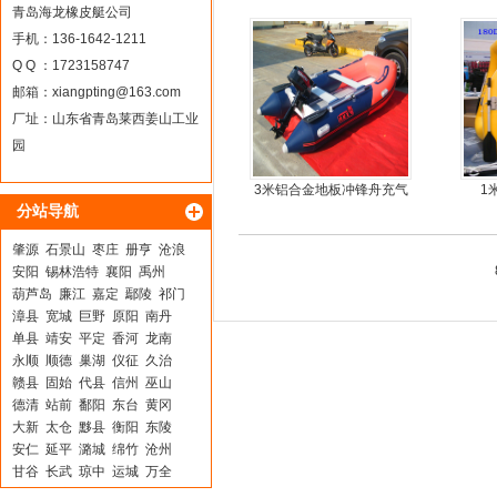
青岛海龙橡皮艇公司
手机：136-1642-1211
Q Q ：1723158747
邮箱：
xiangpting@163.com
厂址：山东省青岛莱西姜山工业
园
3米铝合金地板冲锋舟充气
1
分站导航
皮划艇
肇源
石景山
枣庄
册亨
沧浪
安阳
锡林浩特
襄阳
禹州
葫芦岛
廉江
嘉定
鄢陵
祁门
漳县
宽城
巨野
原阳
南丹
单县
靖安
平定
香河
龙南
永顺
顺德
巢湖
仪征
久治
赣县
固始
代县
信州
巫山
德清
站前
鄱阳
东台
黄冈
大新
太仓
黟县
衡阳
东陵
安仁
延平
潞城
绵竹
沧州
甘谷
长武
琼中
运城
万全
喀喇沁
东阿
敦化
中站
兴山