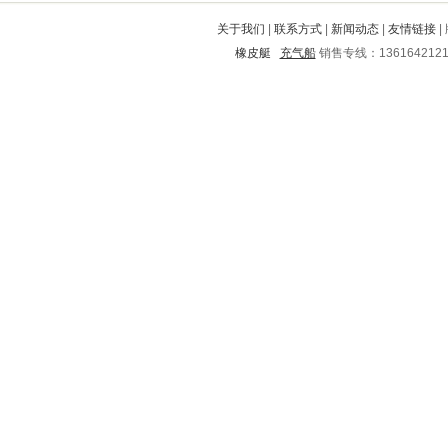
诸城
向阳
洪泽
安远
栾川
关于我们
|
联系方式
|
新闻动态
|
友情链接
|
白塔
吴旗
西林
米脂
濠江
橡皮艇
充气船
销售专线：136164212
岳阳楼
新丰
白玉
贡山
罗甸
定西
新乐
汝城
东丰
鹿泉
东西湖
中江
靖宇
睢县
白城
阿尔山
新河
太子河
义乌
岭东
普定
礼泉
中沙群岛
渝中
岳麓
小店
宜宾
宿城
东山
方正
武隆
磐安
弓长岭
河口
河口
台江
鹿寨
民乐
八道江
定兴
六枝特
庆城
禄劝
鄞州
通许
天桥
班玛
安西
滨江
无极
会同
成安
定海
海盐
阳泉
凤庆
肥城
乌兰察布
万载
彭水
鲅鱼圈
城区
南漳
大悟
昌宁
南溪
鄂尔多斯
驿城
武侯
漯河
乔口
云县
辽阳
青田
紫阳
榆次
裕安
赫章
鄄城
广河
佳木斯
华莹
宣城
高台
象州
林州
富宁
十堰
鱼台
旬阳
临翔
奉贤
石首
延长
城区
宿迁
海港
东山
南芬
永州