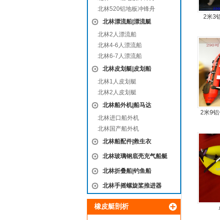
北林520铝地板冲锋舟
2米3
北林漂流船|漂流艇
北林2人漂流船
北林4-6人漂流船
北林6-7人漂流船
北林皮划艇|皮划船
北林1人皮划艇
北林2人皮划艇
北林船外机|船马达
2米9
北林进口船外机
板4人
北林国产船外机
北林船配件|救生衣
北林玻璃钢底壳充气船艇
北林折叠船|钓鱼船
北林手摇螺旋桨推进器
橡皮艇剖析