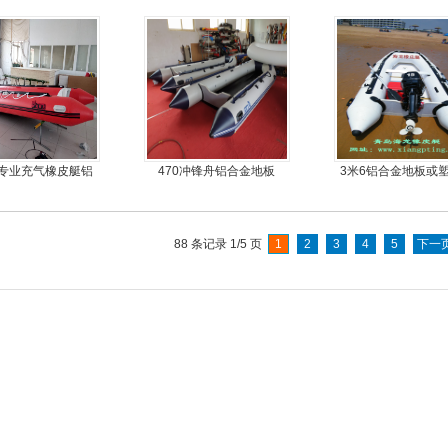
手摇马达钓鱼船推进器
机艇动力艇
专业充气橡皮艇铝
470冲锋舟铝合金地板
3米6铝合金地板或
金地板冲锋舟
板6人可挂机橡皮艇
舟，动力艇
88 条记录 1/5 页
1
2
3
4
5
下一