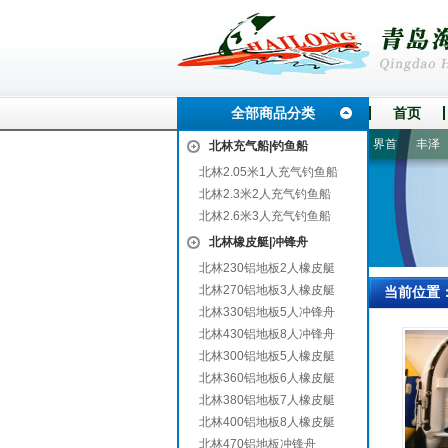
全部商品分类
首页
裕安
承德
平邑
新浦
吉安
怒江
洪山
平原
界首
丰泽
皮
北林充气船|钓鱼船
北林2.05米1人充气钓鱼船
北林2.3米2人充气钓鱼船
北林2.6米3人充气钓鱼船
北林橡皮艇|冲锋舟
北林230铝地板2人橡皮艇
北林270铝地板3人橡皮艇
当前位置
北林330铝地板5人冲锋舟
北林430铝地板8人冲锋舟
北林300铝地板5人橡皮艇
北林360铝地板6人橡皮艇
北林380铝地板7人橡皮艇
北林400铝地板8人橡皮艇
北林470铝地板冲锋舟