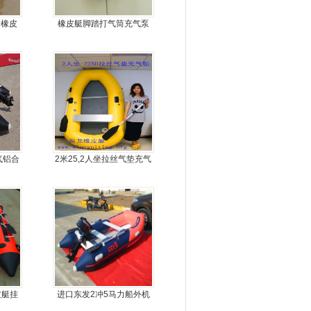
舟橡皮
橡皮艇脚踏打气筒充气泵
气铝合
2米25,2人坐拉丝气垫充气
橡皮艇，钓鱼船
皮艇挂
进口东发2冲5马力船外机