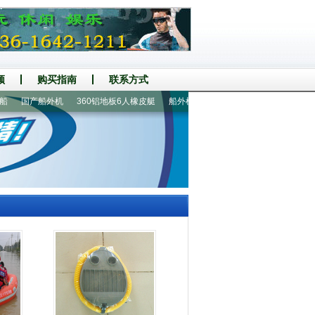
频
购买指南
联系方式
国产船外机
360铝地板6人橡皮艇
船外机|船马达
折叠船|钓鱼船
2人皮划