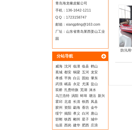
青岛海龙橡皮艇公司
手机：136-1642-1211
Q Q ：1723158747
邮箱：
xiangpting@163.com
厂址：山东省青岛莱西姜山工业
园
防汛用
分站导航
合
威海
沈河
临潼
临县
鹤山
蕉城
都安
铜梁
五河
龙安
孝感
平舆
白云
固始
肇东
武强
岷县
永定
尤溪
盐山
双桥
扎赉特旗
芜湖
涞水
乌兰浩特
涡阳
蚌埠
塘沽
新兴
霍邱
北道
长清
铁西
凤县
胶州
资阳
勐海
香坊
金牛
绥宁
揭阳
孝义
白河
唐山
邯郸
铁西
郴州
星子
城中
仙居
西岗
建华
肥西
庄浪
东胜
矿区
保山
大关
华容区