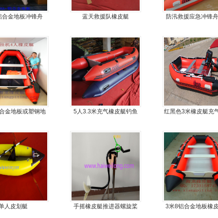
铝合金地板冲锋舟
蓝天救援队橡皮艇
防汛救援应急冲锋
艇厂家直销
铝合金地板或塑钢地
5人3.3米充气橡皮艇钓鱼
红黑色3米橡皮艇充
可挂机橡皮艇，冲锋
船
金地板
舟
单人皮划艇
手摇橡皮艇推进器螺旋桨
3米8铝合金地板橡