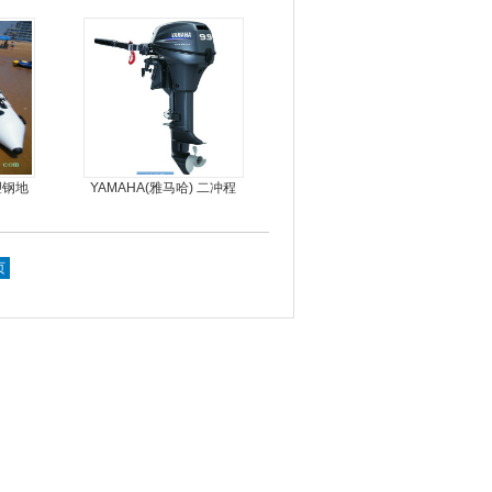
推进器螺旋桨
塑钢地
YAMAHA(雅马哈) 二冲程
，冲锋
9.9马力船外机
页