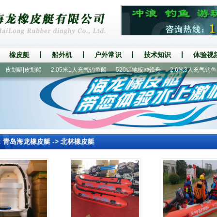
橡皮艇
船外机
户外常识
技术知识
体验视
划艇|皮划船
2.05米1人充气钓鱼船
520铝地板冲锋舟
2.6米3人充气钓鱼船
：
青岛海龙橡皮艇
->
北林橡皮艇