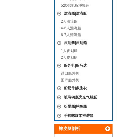
520铝地板冲锋舟
漂流船|漂流艇
2人漂流船
4-6人漂流船
6-7人漂流船
皮划艇|皮划船
1人皮划艇
2人皮划艇
船外机|船马达
进口船外机
国产船外机
船配件|救生衣
玻璃钢底壳充气船艇
折叠船|钓鱼船
手摇螺旋桨推进器
橡皮艇剖析