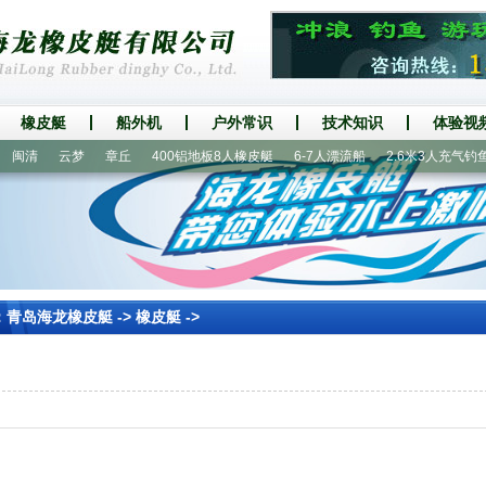
橡皮艇
船外机
户外常识
技术知识
体验视
闽清
云梦
章丘
400铝地板8人橡皮艇
6-7人漂流船
2.6米3人充气钓鱼船
：
青岛海龙橡皮艇
->
橡皮艇
->