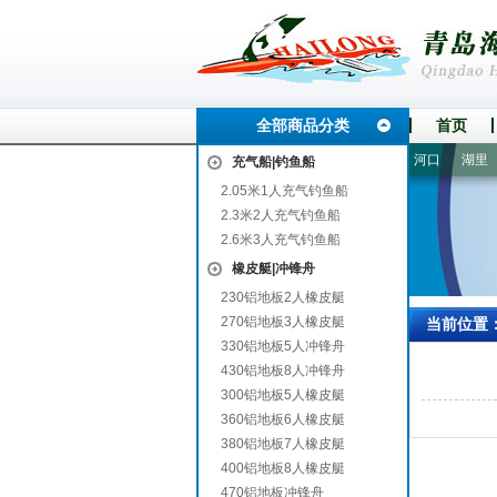
全部商品分类
首页
仪征
东风
伊春
山海关
建宁
建昌
雅安
寿光
河口
湖里
充气船|钓鱼船
2.05米1人充气钓鱼船
2.3米2人充气钓鱼船
2.6米3人充气钓鱼船
橡皮艇|冲锋舟
230铝地板2人橡皮艇
270铝地板3人橡皮艇
当前位置
330铝地板5人冲锋舟
430铝地板8人冲锋舟
300铝地板5人橡皮艇
360铝地板6人橡皮艇
380铝地板7人橡皮艇
400铝地板8人橡皮艇
470铝地板冲锋舟