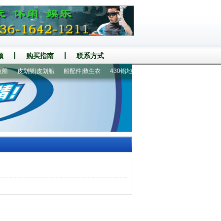
频
购买指南
联系方式
皮划艇|皮划船
船配件|救生衣
430铝地板8人冲锋舟
2.3米2人充气钓鱼船