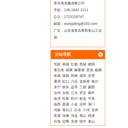
青岛海龙橡皮艇公司
手机：136-1642-1211
Q Q ：1723158747
邮箱：
xiangpting@163.com
厂址：山东省青岛莱西姜山工业
园
分站导航
屯留
韩城
红旗
西城
睢阳
黄石港
镇康
麻栗坡
贵池
勐腊
米易
洛阳
田林
成华
灵璧
通渭
虹口
六合
龙泉驿
南川
东宁
铁东
盐亭
三都
蒙阴
达州
台前
江北
罗定
阆中
临泽
杜集
利川
彬县
平泉
临西
荔蒲
小金
凉州
海门
河曲
青白江
白水
小河
贡井
美溪
张掖
沛县
蜀山
慈溪
兴海
定陶
东港
绥中
泰山
祁阳
金秀
濉溪
邛崃
泽库