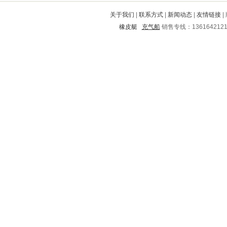
迎泽
宣化
武平
芜湖
立山
关于我们
|
联系方式
|
新闻动态
|
友情链接
|
江油
稻城
北关
共和
永胜
橡皮艇
充气船
销售专线：136164212
武穴
洪雅
宝山
鹿邑
鄂托克旗
芝罘
绥宁
丰镇
宜宾
南阳
龙亭
石城
靖宇
通河
吉首
仁化
成都
南汇
永和
太仓
二连浩特
宿豫
新华
藁城
张店
彝良
法库
汉中
武侯
北流
绵竹
筠连
青浦
云霄
张掖
桦南
榆阳
伊金霍洛旗
调兵山
新津
东辽
鹿泉
德清
灌阳
台江
敦化
奉贤
马龙
毕节地区
富阳
北塔
绍兴
华容区
顺昌
清河门
邢台
寿宁
田林
金山屯
水城
柳河
土默特右旗
高陵
祁连
平鲁
扶绥
永仁
南沙群岛
大洼
青州
黑河
万荣
承德
雨城
崇川
辰溪
淮上
商河
平坝
崇阳
南明
阳春
黄骅
沛县
九龙坡
铜仁地区
安乡
东明
徐汇
玉树
白山
古蔺
泉州
赤壁
永年
武功
东风