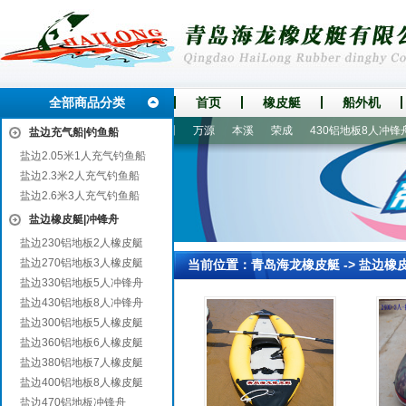
全部商品分类
首页
橡皮艇
船外机
汉
乐业
桓台
嘉定
万州
万源
本溪
荣成
430铝地板8人冲锋舟
盐边充气船|钓鱼船
盐边2.05米1人充气钓鱼船
盐边2.3米2人充气钓鱼船
盐边2.6米3人充气钓鱼船
盐边橡皮艇|冲锋舟
盐边230铝地板2人橡皮艇
盐边270铝地板3人橡皮艇
当前位置：
青岛海龙橡皮艇
->
盐边橡
盐边330铝地板5人冲锋舟
盐边430铝地板8人冲锋舟
盐边300铝地板5人橡皮艇
盐边360铝地板6人橡皮艇
盐边380铝地板7人橡皮艇
盐边400铝地板8人橡皮艇
盐边470铝地板冲锋舟