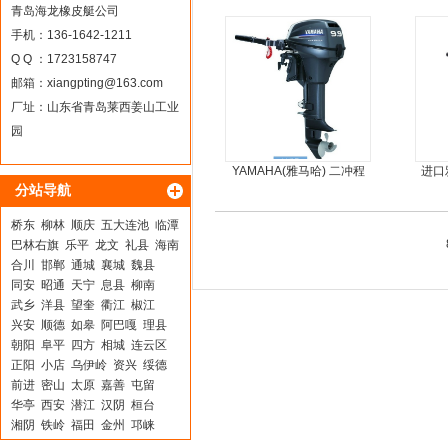
moter)船外机
青岛海龙橡皮艇公司
手机：136-1642-1211
Q Q ：1723158747
邮箱：
xiangpting@163.com
厂址：山东省青岛莱西姜山工业
园
YAMAHA(雅马哈) 二冲程
进口
分站导航
9.9马力船外机
桥东
柳林
顺庆
五大连池
临潭
巴林右旗
乐平
龙文
礼县
海南
合川
邯郸
通城
襄城
魏县
同安
昭通
天宁
息县
柳南
武乡
洋县
望奎
衢江
椒江
兴安
顺德
如皋
阿巴嘎
理县
朝阳
阜平
四方
相城
连云区
正阳
小店
乌伊岭
资兴
绥德
前进
密山
太原
嘉善
屯留
华亭
西安
潜江
汉阴
桓台
湘阴
铁岭
福田
金州
邛崃
仙居
深州
临清
鄂托克前旗