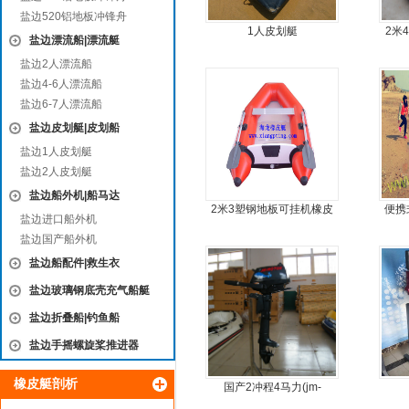
盐边520铝地板冲锋舟
1人皮划艇
2米
盐边漂流船|漂流艇
盐边2人漂流船
盐边4-6人漂流船
盐边6-7人漂流船
盐边皮划艇|皮划船
盐边1人皮划艇
盐边2人皮划艇
盐边船外机|船马达
2米3塑钢地板可挂机橡皮
便携
盐边进口船外机
艇，冲锋舟，坐2人
鱼船
盐边国产船外机
盐边船配件|救生衣
盐边玻璃钢底壳充气船艇
盐边折叠船|钓鱼船
盐边手摇螺旋桨推进器
橡皮艇剖析
国产2冲程4马力(jm-