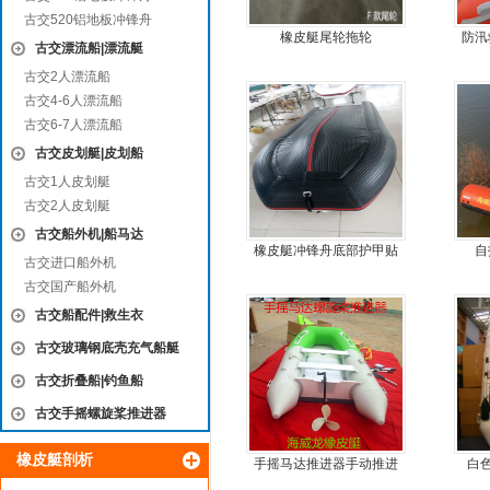
古交520铝地板冲锋舟
橡皮艇尾轮拖轮
防汛
古交漂流船|漂流艇
古交2人漂流船
古交4-6人漂流船
古交6-7人漂流船
古交皮划艇|皮划船
古交1人皮划艇
古交2人皮划艇
古交船外机|船马达
橡皮艇冲锋舟底部护甲贴
自
古交进口船外机
耐磨护皮装甲
古交国产船外机
古交船配件|救生衣
古交玻璃钢底壳充气船艇
古交折叠船|钓鱼船
古交手摇螺旋桨推进器
橡皮艇剖析
手摇马达推进器手动推进
白