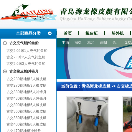
全部商品分类
首页
橡皮艇
船外机
清
广河
翔安
罗湖
福鼎
丰满
沾益
洮北
岳阳
合川
2.05
古交充气船|钓鱼船
古交2.05米1人充气钓鱼船
古交2.3米2人充气钓鱼船
古交2.6米3人充气钓鱼船
古交橡皮艇|冲锋舟
古交230铝地板2人橡皮艇
古交270铝地板3人橡皮艇
当前位置：
青岛海龙橡皮艇
->
古交橡
古交330铝地板5人冲锋舟
古交430铝地板8人冲锋舟
古交300铝地板5人橡皮艇
古交360铝地板6人橡皮艇
古交380铝地板7人橡皮艇
古交400铝地板8人橡皮艇
古交470铝地板冲锋舟