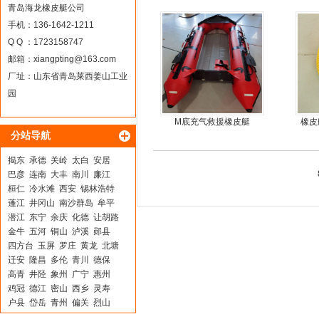
器
青岛海龙橡皮艇公司
手机：136-1642-1211
Q Q ：1723158747
邮箱：
xiangpting@163.com
厂址：山东省青岛莱西姜山工业
园
M底充气救援橡皮艇
橡皮
分站导航
揭东
承德
关岭
太白
安居
巴彦
连南
大丰
南川
廉江
桓仁
冷水滩
西安
锡林浩特
蓬江
井冈山
南沙群岛
牟平
潜江
东宁
余庆
化德
让胡路
金牛
五河
铜山
泸溪
郧县
四方台
玉屏
罗庄
黄龙
北塘
迁安
隆昌
多伦
青川
德保
高青
井陉
象州
广宁
惠州
鸡冠
德江
密山
西乡
灵寿
户县
岱岳
青州
偏关
烈山
蚌山
东风
千阳
乡城
西湖