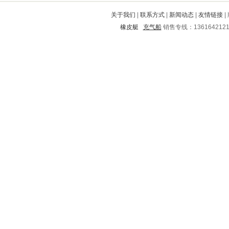
桃江
包河
涿州
天柱
楚州
关于我们
|
联系方式
|
新闻动态
|
友情链接
|
文圣
桃源
文安
武陵源
灌云
橡皮艇
充气船
销售专线：136164212
茅箭
靖州
新市
九江
南涧
甘孜
西安
日照
张店
阿鲁科尔沁旗
东海
湟中
剑阁
灌南
凤山
柳州
枝江
南岗
忠县
永康
宜川
莒南
桦南
清徐
绥化
沙河口
桐城
璧山
高要
临高
安新
谯城
廛河
易门
陆河
伊春市
厦门
钟祥
都匀
南京
南和
西畴
麻栗坡
西和
大同
喜德
老城
察哈尔
五通桥
西沙群岛
咸安
凤凰
云和
仁和
会宁
平湖
夏河
凌河
沐川
乌兰浩特
庄河
孟州
望奎
茶陵
刚察
龙山
仁寿
洛川
柏乡
西陵
黄山
昂昂溪
龙泉
禹会
凤泉
荔城
秀洲
宿松
三江
四平
株洲
凭祥
铁锋
伊金霍洛旗
宝应
阿坝
井研
西秀
宁安
牟定
龙亭
紫金
巴彦淖尔
阎良
庐江
老边