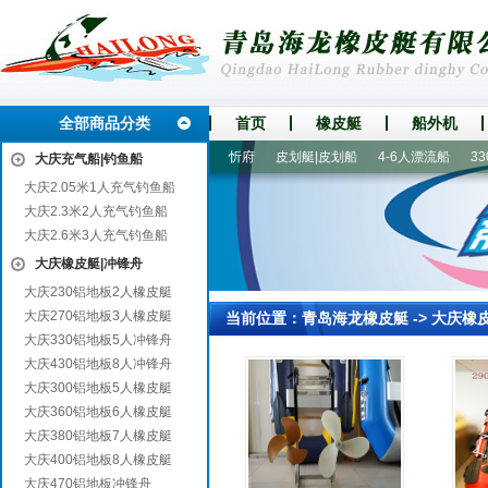
全部商品分类
首页
橡皮艇
船外机
乡
单县
沧县
昭觉
和平
忻府
皮划艇|皮划船
4-6人漂流船
330
大庆充气船|钓鱼船
大庆2.05米1人充气钓鱼船
大庆2.3米2人充气钓鱼船
大庆2.6米3人充气钓鱼船
大庆橡皮艇|冲锋舟
大庆230铝地板2人橡皮艇
大庆270铝地板3人橡皮艇
当前位置：
青岛海龙橡皮艇
->
大庆橡
大庆330铝地板5人冲锋舟
大庆430铝地板8人冲锋舟
大庆300铝地板5人橡皮艇
大庆360铝地板6人橡皮艇
大庆380铝地板7人橡皮艇
大庆400铝地板8人橡皮艇
大庆470铝地板冲锋舟