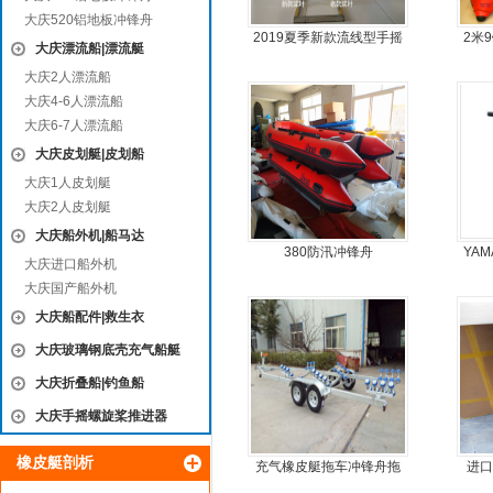
大庆520铝地板冲锋舟
2019夏季新款流线型手摇
2米
大庆漂流船|漂流艇
动力螺旋桨推进器橡皮艇
板4
大庆2人漂流船
专用
大庆4-6人漂流船
大庆6-7人漂流船
大庆皮划艇|皮划船
大庆1人皮划艇
大庆2人皮划艇
大庆船外机|船马达
380防汛冲锋舟
YAM
大庆进口船外机
大庆国产船外机
大庆船配件|救生衣
大庆玻璃钢底壳充气船艇
大庆折叠船|钓鱼船
大庆手摇螺旋桨推进器
橡皮艇剖析
充气橡皮艇拖车冲锋舟拖
进口