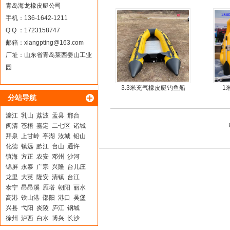
车
青岛海龙橡皮艇公司
手机：136-1642-1211
Q Q ：1723158747
邮箱：
xiangpting@163.com
厂址：山东省青岛莱西姜山工业
园
3.3米充气橡皮艇钓鱼船
1
分站导航
濠江
乳山
荔波
盂县
邢台
闽清
苍梧
嘉定
二七区
诸城
拜泉
上甘岭
亭湖
汝城
铅山
化德
镇远
黔江
台山
通许
镇海
方正
农安
邓州
沙河
锦屏
永泰
广宗
兴隆
台儿庄
龙里
大英
隆安
清镇
台江
泰宁
昂昂溪
雁塔
朝阳
丽水
高港
铁山港
邵阳
港口
吴堡
兴县
弋阳
炎陵
庐江
钢城
徐州
泸西
白水
博兴
长沙
乌拉特后旗
洛南
旺苍
安国