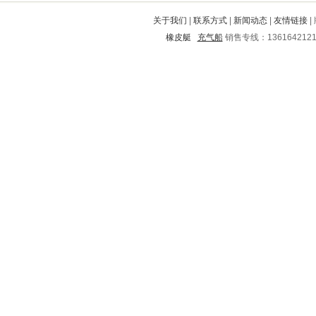
陵县
赣榆
常山
电白
下关
关于我们
|
联系方式
|
新闻动态
|
友情链接
|
杜集
青县
利津
鼓楼
无极
橡皮艇
充气船
销售专线：136164212
酒泉
景宁
含山
屯昌
海西
修武
嘉荫
灌阳
北林
泸定
乾县
太湖
石楼
冀州
云城
丰镇
吉林
武平
隆昌
宁河
武清
百色
杞县
同德
呈贡
历城
隆林
滑县
太平
小河
兖州
象州
临潼
福贡
高淳
平潭
康平
滦县
泰州
泉山
色达
泉港
龙泉
乌海
岳麓
长沙
红原
静乐
平山
垦利
北海
德兴
南明
烈山
浠水
离石
下陆
穆棱
爱民
平陆
汉川
宜昌
驻马店
康保
宁蒗
湾里
北道
凤冈
义马
延长
任城
兰州
西湖
信州
自贡
马龙
金牛
宿豫
凯里
伊春
平凉
雷山
全州
惠水
延津
楚州
霍林郭勒
景东
禹城
资兴
炉霍
宽甸
洞头
临汾
梁平
海伦
津市
延寿
沙坪坝
魏都