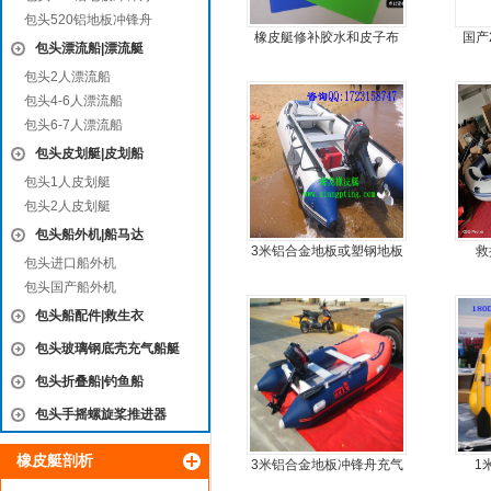
包头520铝地板冲锋舟
橡皮艇修补胶水和皮子布
国产
包头漂流船|漂流艇
料
包头2人漂流船
包头4-6人漂流船
包头6-7人漂流船
包头皮划艇|皮划船
包头1人皮划艇
包头2人皮划艇
包头船外机|船马达
3米铝合金地板或塑钢地板
救
包头进口船外机
5人可挂机橡皮艇，冲锋
包头国产船外机
舟，动力艇
包头船配件|救生衣
包头玻璃钢底壳充气船艇
包头折叠船|钓鱼船
包头手摇螺旋桨推进器
橡皮艇剖析
3米铝合金地板冲锋舟充气
1