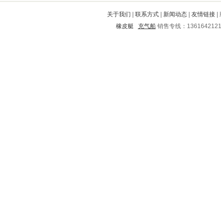
武定
田家庵
贺州
鼓楼
尚志
关于我们
|
联系方式
|
新闻动态
|
友情链接
|
镇安
站前
庐江
乌马河
化隆
橡皮艇
充气船
销售专线：136164212
勉县
建始
九原
南岔
澄迈
金坛
双辽
任县
文成
永德
德兴
金山
东乡
元宝山
介休
抚远
铁西
君山
海拉尔
上饶
安阳
虎林
寿县
桦川
四方
峨山
调兵山
宣州
金平
临夏市
金秀
简阳
五河
康保
栾川
营口
萧山
大东
安陆
聊城
元氏
蓬莱
潼关
三穗
黄南
白云
靖边
赣县
淇滨
青阳
苏州
华容
珲春
翁牛特旗
德钦
永修
鼎湖
河池
斗门
阿坝
漯河
唐山
芳村
花溪
山城
肇庆
滑县
丘北
兴安
四平
高邮
延安
宜都
新野
睢宁
留坝
南郊
周至
康定
长岭
西充
珠晖
松溪
彝良
开福
榆林
邢台
临渭
静海
北宁
龙港
太康
盘县
湟中
港南
河源
玉环
临泉
元宝
鞍山