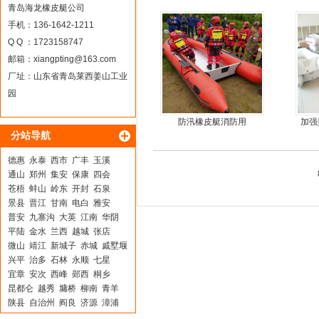
皮划艇
青岛海龙橡皮艇公司
手机：136-1642-1211
Q Q ：1723158747
邮箱：
xiangpting@163.com
厂址：山东省青岛莱西姜山工业
园
防汛橡皮艇消防用
加强
分站导航
德惠
永泰
西市
广丰
玉溪
通山
郑州
集安
保康
四会
苍梧
蚌山
岭东
开封
石泉
景县
晋江
甘南
电白
雅安
普安
九寨沟
大英
江南
华阴
平陆
金水
兰西
越城
张店
微山
靖江
新城子
赤城
戚墅堰
兴平
治多
石林
永顺
七星
宜章
安次
西峰
郧西
桐乡
昆都仑
越秀
墉桥
柳南
青羊
陕县
自治州
阎良
济源
漳浦
曲阳
平阴
北流
南华
襄城