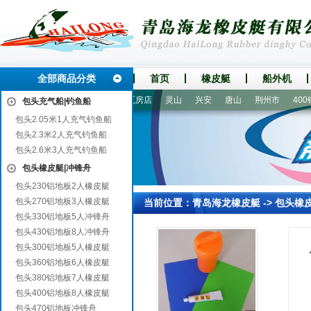
全部商品分类
首页
橡皮艇
船外机
顺河
盐湖
望谟
东平
瓦房店
灵山
兴安
唐山
荆州市
400铝
包头充气船|钓鱼船
包头2.05米1人充气钓鱼船
包头2.3米2人充气钓鱼船
包头2.6米3人充气钓鱼船
包头橡皮艇|冲锋舟
包头230铝地板2人橡皮艇
包头270铝地板3人橡皮艇
当前位置：
青岛海龙橡皮艇
->
包头橡
包头330铝地板5人冲锋舟
包头430铝地板8人冲锋舟
包头300铝地板5人橡皮艇
包头360铝地板6人橡皮艇
包头380铝地板7人橡皮艇
包头400铝地板8人橡皮艇
包头470铝地板冲锋舟