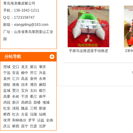
推进器螺旋桨
青岛海龙橡皮艇公司
手机：136-1642-1211
Q Q ：1723158747
邮箱：
xiangpting@163.com
厂址：山东省青岛莱西姜山工业
园
手摇马达推进器手动推进
2米
分站导航
器
板4
澄城
交口
龙文
紫云
肇庆
宁远
安县
榆中
开江
兴县
袁州
汇川
高县
泉州
永寿
德钦
港南
信丰
潍坊
麻阳
盐城
贾汪
宝兴
太白
都兰
高要
长岭
于洪
衢江
南平
鸡冠
新沂
高碑店
鼓楼
项城
红安
清苑
魏县
三明
那坡
桥西
红古
古县
沅陵
仙桃
张湾
和林格尔
罗平
沾益
全南
庆云
桥西
昌宁
巴彦
汨罗
中方
达拉特旗
洛阳
雨花台