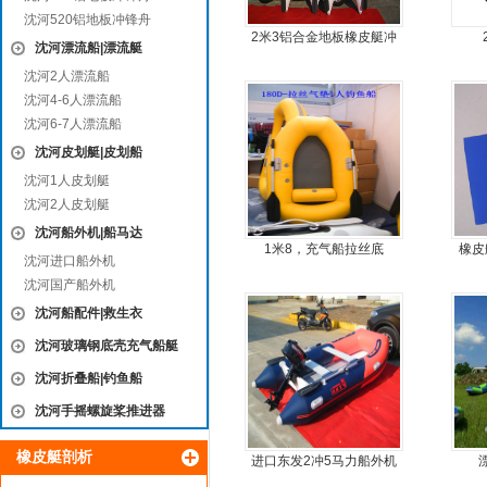
沈河520铝地板冲锋舟
2米3铝合金地板橡皮艇冲
沈河漂流船|漂流艇
锋舟充气艇钓鱼船
沈河2人漂流船
沈河4-6人漂流船
沈河6-7人漂流船
沈河皮划艇|皮划船
沈河1人皮划艇
沈河2人皮划艇
沈河船外机|船马达
1米8，充气船拉丝底
橡皮
沈河进口船外机
沈河国产船外机
沈河船配件|救生衣
沈河玻璃钢底壳充气船艇
沈河折叠船|钓鱼船
沈河手摇螺旋桨推进器
橡皮艇剖析
进口东发2冲5马力船外机