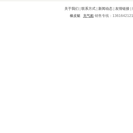
蒸湘
华容区
辰溪
黔南
岳麓
关于我们
|
联系方式
|
新闻动态
|
友情链接
|
乡宁
枣阳
弥渡
旺苍
点军
橡皮艇
充气船
销售专线：136164212
佛冈
沙县
北碚
赤峰
昆山
集安
绿园
延庆
班玛
岳池
东方
谷城
锦江
郊区
陆河
淮滨
鹤城
苍梧
凤台
启东
建平
新兴
麻章
柯城
乌拉特后旗
平果
长治
衡东
马关
巫溪
雁山
江宁
东阿
隰县
鄂托克前旗
济阳
兴国
靖州
邱县
太原
当阳
元宝
长子
湘潭
珲春
稷山
象山
郯城
宝山
静宁
普格
儋州
庆城
怀化
开县
嘉祥
舒城
新都
清河
若尔盖
细河
芜湖
三都
应县
柏乡
秭归
宜昌
合水
奈曼旗
宿松
青岛
安宁
平和
克东
安阳
鸡西
无锡
元阳
分宜
寿阳
台儿庄
安次
定西
廉江
安康
万州
永城
集美
濮阳
冠县
东西湖
禹城
台江
高明
沛县
叶县
图们