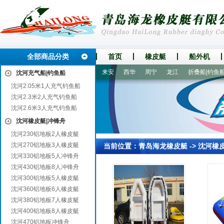
全部商品分类
首页
橡皮艇
船外机
台安
临湘
怀化
裕华
来安
西华
周宁
龙江
折叠船|钓鱼船
沈河充气船|钓鱼船
沈河2.05米1人充气钓鱼船
沈河2.3米2人充气钓鱼船
沈河2.6米3人充气钓鱼船
沈河橡皮艇|冲锋舟
沈河230铝地板2人橡皮艇
沈河270铝地板3人橡皮艇
当前位置：
青岛海龙橡皮艇
->
沈河橡
沈河330铝地板5人冲锋舟
沈河430铝地板8人冲锋舟
沈河300铝地板5人橡皮艇
沈河360铝地板6人橡皮艇
沈河380铝地板7人橡皮艇
沈河400铝地板8人橡皮艇
沈河470铝地板冲锋舟