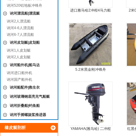
讷河520铝地板冲锋舟
进口雅马哈2冲程4马力船
2米
讷河漂流船|漂流艇
外机马达
讷河2人漂流船
讷河4-6人漂流船
讷河6-7人漂流船
讷河皮划艇|皮划船
讷河1人皮划艇
讷河2人皮划艇
讷河船外机|船马达
5.2米黑金刚冲锋舟
讷河进口船外机
讷河国产船外机
讷河船配件|救生衣
讷河玻璃钢底壳充气船艇
讷河折叠船|钓鱼船
讷河手摇螺旋桨推进器
橡皮艇剖析
YAMAHA(雅马哈) 二冲程
红黑