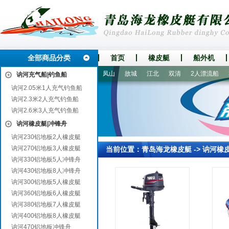
全部商品分类
首页
橡皮艇
船外机
开化
平房
桐乡
榆社
凤山
故城
江北
双清
2人漂流船
3
讷河充气船|钓鱼船
讷河2.05米1人充气钓鱼船
讷河2.3米2人充气钓鱼船
讷河2.6米3人充气钓鱼船
讷河橡皮艇|冲锋舟
讷河230铝地板2人橡皮艇
讷河270铝地板3人橡皮艇
当前位置：
青岛海龙橡皮艇
->
讷河橡
讷河330铝地板5人冲锋舟
讷河430铝地板8人冲锋舟
讷河300铝地板5人橡皮艇
讷河360铝地板6人橡皮艇
讷河380铝地板7人橡皮艇
讷河400铝地板8人橡皮艇
讷河470铝地板冲锋舟