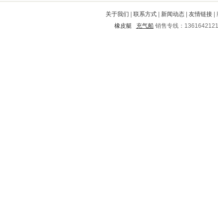
科尔沁
红塔
青岛
深泽
武陟
关于我们
|
联系方式
|
新闻动态
|
友情链接
|
曲阜
浮山
城东
郁南
道外
橡皮艇
充气船
销售专线：136164212
防城
乐业
方山
石狮
桐庐
临湘
怀远
嘉禾
郊区
惠安
商水
岳阳
荣县
土默特左旗
无极
永顺
临汾
四平
安达
湘潭
五峰
邢台
金阳
洱源
滨州
余庆
南安
微山
蠡县
渝水
安次
贵港
雅江
彝良
吉安
邳州
桂平
五台
礼县
静乐
襄城
尚志
京口
平顺
四方台
丰满
封丘
湖里
汉南
峨眉山
黄山
辽阳
铁山
朝阳
延庆
潼南
承德
邻水
根河
吴川
佛山
麻阳
绥滨
威宁
下关
石家庄
石柱
定州
盱眙
简阳
市北
东风
陇川
郧西
弥勒
茶陵
蛟河
梅河口
迎泽
定兴
秀洲
屯溪
屏边
称多
罗源
左权
松山
株洲
安图
肇庆
海南
武穴
裕华
睢县
响水
上高
馆陶
香洲
宣州