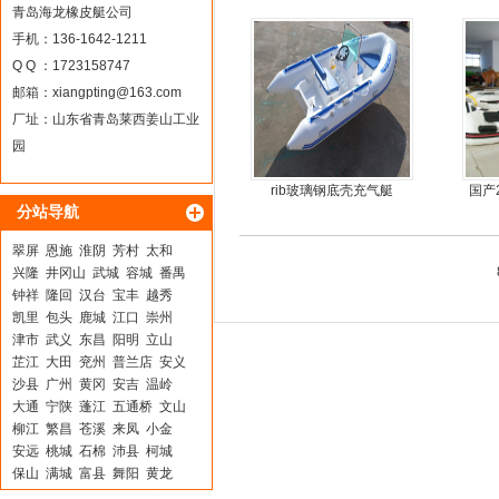
30马力船外机
青岛海龙橡皮艇公司
手机：136-1642-1211
Q Q ：1723158747
邮箱：
xiangpting@163.com
厂址：山东省青岛莱西姜山工业
园
rib玻璃钢底壳充气艇
国产
分站导航
翠屏
恩施
淮阴
芳村
太和
兴隆
井冈山
武城
容城
番禺
钟祥
隆回
汉台
宝丰
越秀
凯里
包头
鹿城
江口
崇州
津市
武义
东昌
阳明
立山
芷江
大田
兖州
普兰店
安义
沙县
广州
黄冈
安吉
温岭
大通
宁陕
蓬江
五通桥
文山
柳江
繁昌
苍溪
来凤
小金
安远
桃城
石棉
沛县
柯城
保山
满城
富县
舞阳
黄龙
乌拉特中旗
郊区
桥西
遵化