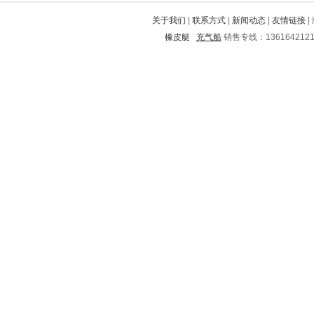
平塘
社旗
蓝山
盐田
忠县
关于我们
|
联系方式
|
新闻动态
|
友情链接
|
陇西
江城
城子河
青浦
静乐
橡皮艇
充气船
销售专线：136164212
淄博
沂南
集宁
邵东
永城
丰满
元谋
卧龙
北湖
宿城
平潭
仪陇
武义
高淳
桂东
叙永
清徐
抚松
资源
衡山
西市
临翔
潍城
晋中
新宁
商河
杨凌
鼓楼
临江
岳阳
龙海
泾川
海城
铁东
安仁
关岭
麟游
遂溪
铜鼓
河东
信宜
永定
姜堰
驿城
仙居
尚义
绥化
江汉
江城
贾汪
乐都县
达县
抚顺
遂川
青龙满族自治县
阳明
琅琊
南开
乌拉特后旗
嘉鱼
铜仁
渝中
南康
李沧
徽州
中江
婺源
姚安
东山
仁化
冀州
蒲江
孝感
九龙
道外
泰来
资阳
苏州
雷山
湄潭
海林
上虞
卢湾
琼中
宁津
囊谦
普安
礼县
温州
台江
会东
通道
禹州
乐山
高碑店
周至