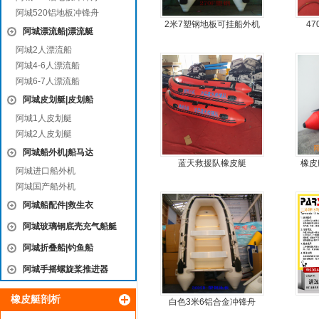
阿城520铝地板冲锋舟
2米7塑钢地板可挂船外机
4
阿城漂流船|漂流艇
橡皮艇，冲锋舟
阿城2人漂流船
阿城4-6人漂流船
阿城6-7人漂流船
阿城皮划艇|皮划船
阿城1人皮划艇
阿城2人皮划艇
阿城船外机|船马达
蓝天救援队橡皮艇
橡皮
阿城进口船外机
简单
阿城国产船外机
阿城船配件|救生衣
阿城玻璃钢底壳充气船艇
阿城折叠船|钓鱼船
阿城手摇螺旋桨推进器
橡皮艇剖析
白色3米6铝合金冲锋舟