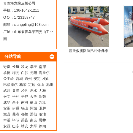
青岛海龙橡皮艇公司
手机：136-1642-1211
Q Q ：1723158747
邮箱：
xiangpting@163.com
厂址：山东省青岛莱西姜山工业
园
蓝天救援队防汛冲锋舟橡
分站导航
皮船艇
岢岚
长垣
和龙
阜宁
南岸
承德
梅县
白沙
元阳
海拉尔
公主岭
西城
通州
安定
桃山
巴彦淖尔
柘荣
定远
保山
池州
武川
黄浦
泾县
惠水
无极
兴文
平利
平谷
天等
新荣
成华
余干
南浔
彭山
九江
安图
伊通
锡山
阿城
卫辉
嵩县
鼎湖
都兰
游仙
临潼
本溪
毕节
渠县
南充
贡井
安源
巴东
靖安
太平
徐闻
沙坪坝
云阳
富平
弥勒
茂南