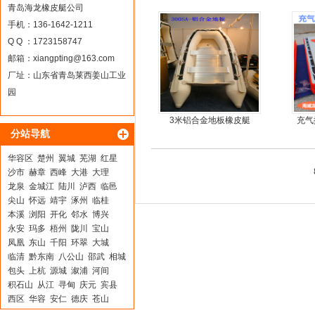
青岛海龙橡皮艇公司
手机：136-1642-1211
Q Q ：1723158747
邮箱：
xiangpting@163.com
厂址：山东省青岛莱西姜山工业
园
3米铝合金地板橡皮艇
充气
分站导航
华容区
楚州
翼城
芜湖
红星
沙市
赫章
西峰
大港
大理
龙泉
金城江
陆川
泸西
临邑
尖山
怀远
靖宇
涿州
临桂
本溪
浏阳
开化
邻水
博兴
永安
玛多
梧州
陇川
宝山
凤凰
东山
千阳
环翠
大城
临清
黔东南
八公山
邵武
相城
包头
上杭
源城
溆浦
河间
积石山
从江
寻甸
庆元
宾县
西区
华容
安仁
德庆
苍山
平南
龙文
裕安
顺德
林口