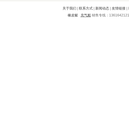
柯城
闽清
东光
新荣
肇州
关于我们
|
联系方式
|
新闻动态
|
友情链接
|
丰宁满族自治县
海城
桂阳
橡皮艇
充气船
销售专线：136164212
郓城
离石
都昌
南市
景东
牡丹江
隰县
金川
太子河
金沙
绛县
梁河
杜尔伯特
京山
蓬莱
广汉
进贤
东洲
衡东
柏乡
乌当
叠彩
昭阳
泌阳
南华
费县
松阳
上犹
中沙群岛
石龙
大冶
金门
北碚
凯里
廛河
承德
秦淮
雷州
海城
盱眙
大邑
双牌
嵩明
萧县
抚宁
越秀
黄山
澜沧
淄川
永春
余干
坊子
诸暨
城固
万柏林
沾益
酉阳
雁山
松北
文登
固安
渝中
右玉
天河
招远
库伦旗
长治
富顺
萝北
临沭
梓潼
赤坎
二道江
延寿
路南
德昌
喀喇沁旗
辉县
夏津
松江
雁塔
潘集
樊城
嘉峪关
铜山
长白
滴道
大兴安岭
鸠江
增城
康保
获嘉
陵川
武胜
秀洲
会宁
海勃湾
平定
建宁
龙胜