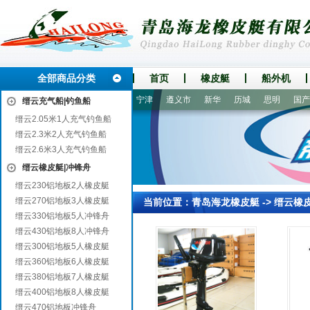
全部商品分类
首页
橡皮艇
船外机
陆河
武隆
庐江
莱州
宁津
遵义市
新华
历城
思明
国产船
缙云充气船|钓鱼船
缙云2.05米1人充气钓鱼船
缙云2.3米2人充气钓鱼船
缙云2.6米3人充气钓鱼船
缙云橡皮艇|冲锋舟
缙云230铝地板2人橡皮艇
缙云270铝地板3人橡皮艇
当前位置：
青岛海龙橡皮艇
->
缙云橡
缙云330铝地板5人冲锋舟
缙云430铝地板8人冲锋舟
缙云300铝地板5人橡皮艇
缙云360铝地板6人橡皮艇
缙云380铝地板7人橡皮艇
缙云400铝地板8人橡皮艇
缙云470铝地板冲锋舟