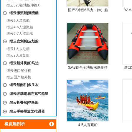
缙云520铝地板冲锋舟
国产2冲程6马力（jm）船
YAM
缙云漂流船|漂流艇
外机
缙云2人漂流船
缙云4-6人漂流船
缙云6-7人漂流船
缙云皮划艇|皮划船
缙云1人皮划艇
缙云2人皮划艇
缙云船外机|船马达
3米8铝合金地板橡皮艇挂
进口
缙云进口船外机
机艇动力艇
缙云国产船外机
缙云船配件|救生衣
缙云玻璃钢底壳充气船艇
缙云折叠船|钓鱼船
缙云手摇螺旋桨推进器
橡皮艇剖析
4-5人香蕉船