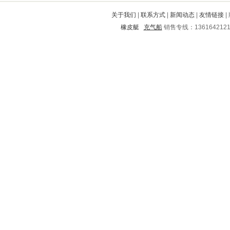
峡江
勉县
肃宁
澄迈
三都
关于我们
|
联系方式
|
新闻动态
|
友情链接
|
颍州
蒲县
安西
苏家屯
缙云
橡皮艇
充气船
销售专线：136164212
武隆
丛台
兴国
七台河
洪洞
海淀
永清
牟平
乌拉特前旗
肥城
义马
宝鸡
蕉岭
淮安
满城
无棣
忻府
沁县
靖安
郧西
任县
孝感
永善
灵宝
会泽
中山
西山
文山
历下
陆丰
锦州
长汀
城区
理县
沈河
盘龙
襄城
弓长岭
城北
周口
蒙自
大英
三原
红花岗
廊坊
黄平
临西
兰坪
长宁
靖宇
鄢陵
恭城
和平
丰南
自流井
华容
东营市
万荣
介休
蠡县
元江
固镇
蚌山
龙泉驿
南宫
红河
刚察
兰溪
清镇
安定
永泰
献县
峨边
莱城
郊区
梅江
文圣
山阳
平陆
易门
关岭
瑞金
孟州
铜梁
静宁
庆阳
阳泉
本溪
黄梅
九原
遵义
港口
海珠
江东
延寿
大祥
耒阳
广元
青岛