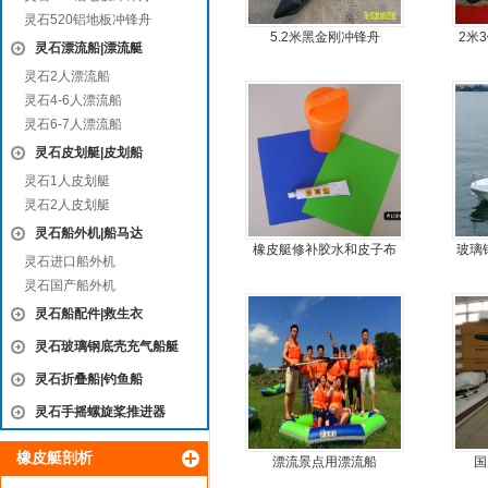
灵石520铝地板冲锋舟
5.2米黑金刚冲锋舟
2米
灵石漂流船|漂流艇
灵石2人漂流船
灵石4-6人漂流船
灵石6-7人漂流船
灵石皮划艇|皮划船
灵石1人皮划艇
灵石2人皮划艇
灵石船外机|船马达
橡皮艇修补胶水和皮子布
玻璃
灵石进口船外机
料
钢快
灵石国产船外机
灵石船配件|救生衣
灵石玻璃钢底壳充气船艇
灵石折叠船|钓鱼船
灵石手摇螺旋桨推进器
橡皮艇剖析
漂流景点用漂流船
国