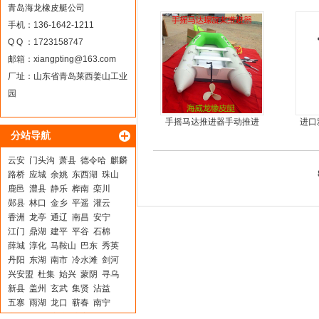
青岛海龙橡皮艇公司
手机：136-1642-1211
Q Q ：1723158747
邮箱：
xiangpting@163.com
厂址：山东省青岛莱西姜山工业
园
手摇马达推进器手动推进
进口
分站导航
器
云安
门头沟
萧县
德令哈
麒麟
路桥
应城
余姚
东西湖
珠山
鹿邑
澧县
静乐
桦南
栾川
郧县
林口
金乡
平遥
灌云
香洲
龙亭
通辽
南昌
安宁
江门
鼎湖
建平
平谷
石棉
薛城
淳化
马鞍山
巴东
秀英
丹阳
东湖
南市
冷水滩
剑河
兴安盟
杜集
始兴
蒙阴
寻乌
新县
盖州
玄武
集贤
沾益
五寨
雨湖
龙口
蕲春
南宁
京山
共和
永康
鹿寨
石柱