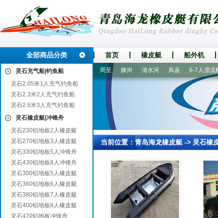
全部商品分类
首页
橡皮艇
船外机
蒙城
东湖
大埔
忻州
周至
滕州
清水河
凤县
6-7人漂流船
灵石充气船|钓鱼船
灵石2.05米1人充气钓鱼船
灵石2.3米2人充气钓鱼船
灵石2.6米3人充气钓鱼船
灵石橡皮艇|冲锋舟
灵石230铝地板2人橡皮艇
灵石270铝地板3人橡皮艇
当前位置：
青岛海龙橡皮艇
->
灵石橡
灵石330铝地板5人冲锋舟
灵石430铝地板8人冲锋舟
灵石300铝地板5人橡皮艇
灵石360铝地板6人橡皮艇
灵石380铝地板7人橡皮艇
灵石400铝地板8人橡皮艇
灵石470铝地板冲锋舟